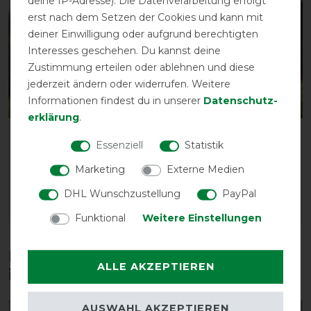
deine IP-Adresse). Die Datenverarbeitung erfolgt
erst nach dem Setzen der Cookies und kann mit
deiner Einwilligung oder aufgrund berechtigten
Interesses geschehen. Du kannst deine
Zustimmung erteilen oder ablehnen und diese
jederzeit ändern oder widerrufen. Weitere
Informationen findest du in unserer
Daten­schutz­
erklärung
.
BUSSE Fliegenmaske FLY
Busse Fliegenmaske FLY
Essenziell
Statistik
GUARD FREE PLUS
GUARD II
Marketing
Externe Medien
vorher 24,00 €
vorher 19,85 €
20,85 € *
17,30 € *
DHL Wunschzustellung
PayPal
ARTIKEL MERKEN
ARTIKEL MERKEN
Funktional
Weitere Einstellungen
Diese Produkte könnten dich auch
ALLE AKZEPTIEREN
interessieren
AUSWAHL AKZEPTIEREN