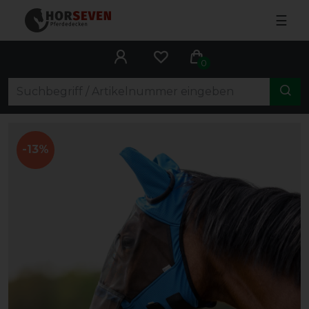
☰
0
-13%