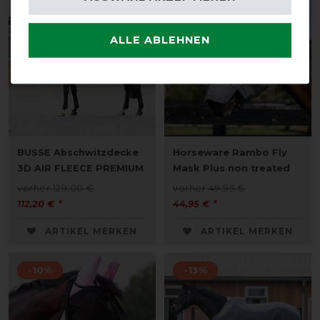
-13%
-10%
ALLE ABLEHNEN
BUSSE Abschwitzdecke
Horseware Rambo Fly
3D AIR FLEECE PREMIUM
Mask Plus non treated
vorher 129,00 €
vorher 49,95 €
112,20 € *
44,95 € *
ARTIKEL MERKEN
ARTIKEL MERKEN
-10%
-13%