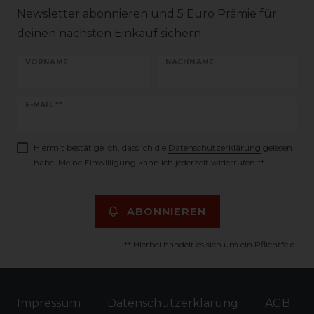
Newsletter abonnieren und 5 Euro Prämie für
deinen nächsten Einkauf sichern
VORNAME
NACHNAME
Newsletter
E-MAIL **
Honig
Hiermit bestätige ich, dass ich die
Daten­schutz­erklärung
gelesen
habe. Meine Einwilligung kann ich jederzeit widerrufen.**
ABONNIEREN
** Hierbei handelt es sich um ein Pflichtfeld.
Impressum
Daten­schutz­erklärung
AGB