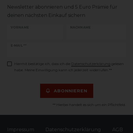
Newsletter abonnieren und 5 Euro Prämie für
deinen nächsten Einkauf sichern
VORNAME
NACHNAME
Newsletter
E-MAIL **
Honig
Hiermit bestätige ich, dass ich die
Daten­schutz­erklärung
gelesen
habe. Meine Einwilligung kann ich jederzeit widerrufen.**
ABONNIEREN
** Hierbei handelt es sich um ein Pflichtfeld.
Impressum
Daten­schutz­erklärung
AGB