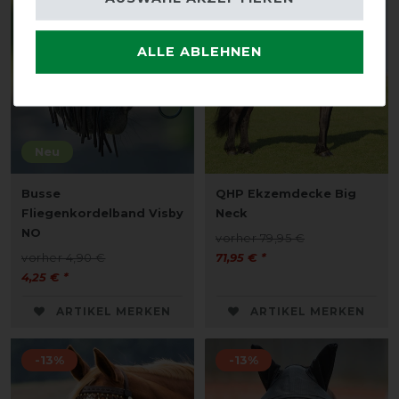
-13%
-10%
ALLE ABLEHNEN
Neu
Busse
QHP Ekzemdecke Big
Fliegenkordelband Visby
Neck
NO
vorher 79,95 €
vorher 4,90 €
71,95 € *
4,25 € *
ARTIKEL MERKEN
ARTIKEL MERKEN
-13%
-13%