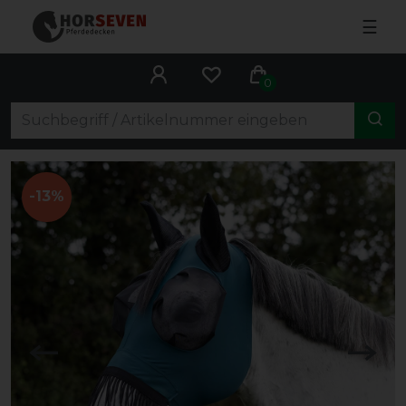
☰
0
-13%