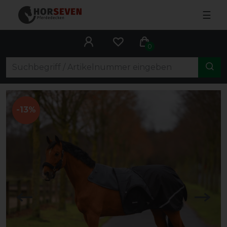
☰
0
-13%