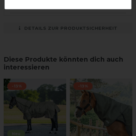
Endlich ein Liner für Führanlagendecke ;)!
DETAILS ZUR PRODUKTSICHERHEIT
Diese Produkte könnten dich auch
interessieren
-13%
-13%
Neu