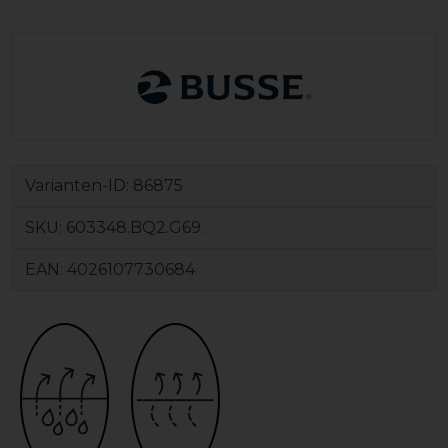
Varianten-ID:
86875
SKU:
603348.BQ2.G69.
EAN:
4026107730684