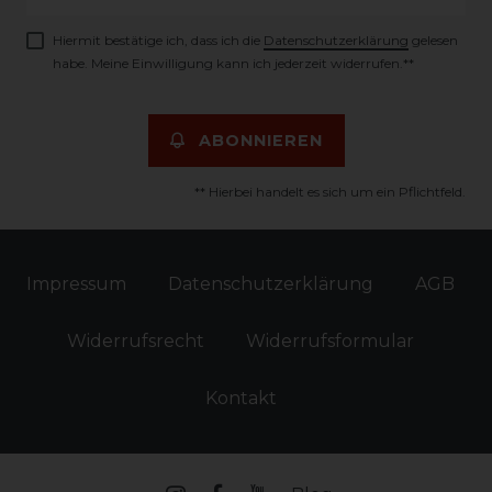
Honig
Hiermit bestätige ich, dass ich die
Daten­schutz­erklärung
gelesen
habe. Meine Einwilligung kann ich jederzeit widerrufen.**
ABONNIEREN
** Hierbei handelt es sich um ein Pflichtfeld.
Impressum
Daten­schutz­erklärung
AGB
Widerrufs­recht
Widerrufs­formular
Kontakt