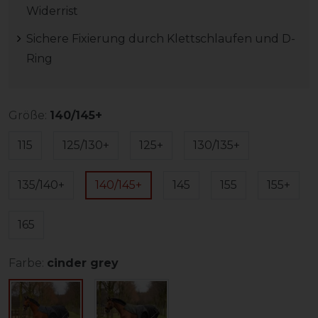
Widerrist
Sichere Fixierung durch Klettschlaufen und D-
Ring
Größe:
140/145+
115
125/130+
125+
130/135+
135/140+
140/145+
145
155
155+
165
Farbe:
cinder grey