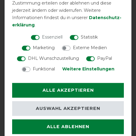
Zustimmung erteilen oder ablehnen und diese
1
jederzeit ändern oder widerrufen. Weitere
Informationen findest du in unserer
Daten­schutz­
Product Rating
erklärung
.
5
/
5
Essenziell
Statistik
Marketing
Externe Medien
product experience
DHL Wunschzustellung
PayPal
Funktional
Weitere Einstellungen
calculated from 1 customer reviews
Positive
100%
ALLE AKZEPTIEREN
Neutral
0%
Negative
0%
AUSWAHL AKZEPTIEREN
LATEST REVIEWS
ALLE ABLEHNEN
09.10.2025