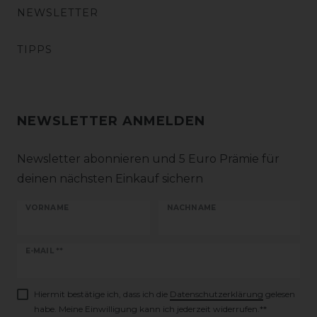
NEWSLETTER
TIPPS
NEWSLETTER ANMELDEN
Newsletter abonnieren und 5 Euro Prämie für
deinen nächsten Einkauf sichern
VORNAME
NACHNAME
Newsletter
E-MAIL **
Honig
Hiermit bestätige ich, dass ich die
Daten­schutz­erklärung
gelesen
habe. Meine Einwilligung kann ich jederzeit widerrufen.**