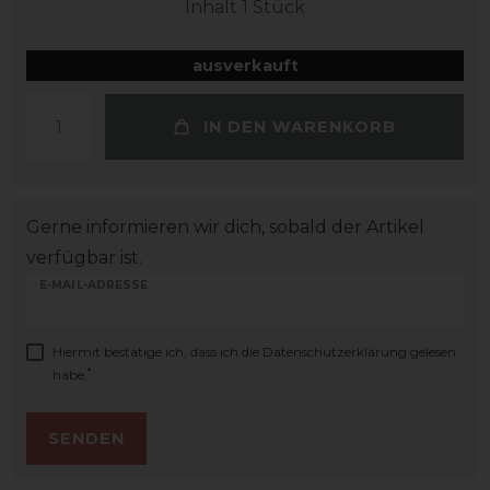
Inhalt
1
Stück
ausverkauft
IN DEN WARENKORB
Gerne informieren wir dich, sobald der Artikel
verfügbar ist.
E-MAIL-ADRESSE
Hiermit bestätige ich, dass ich die
Daten­schutz­erklärung
gelesen
*
habe.
SENDEN