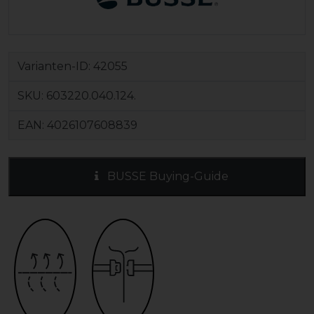
Varianten-ID:
42055
SKU:
603220.040.124.
EAN:
4026107608839
BUSSE Buying-Guide