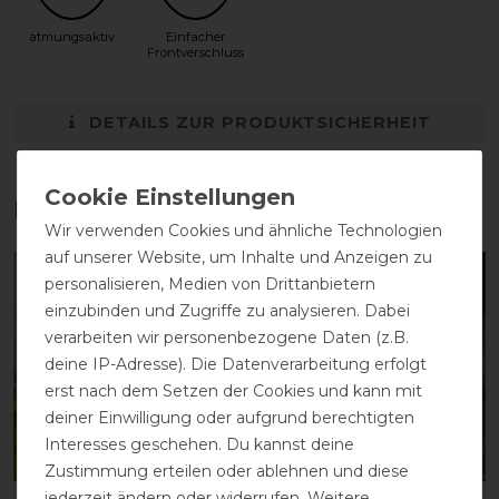
atmungsaktiv
Einfacher
Frontverschluss
DETAILS ZUR PRODUKTSICHERHEIT
Das perfekte Zubehör für dich
Wir verwenden Cookies und ähnliche Technologien
auf unserer Website, um Inhalte und Anzeigen zu
-13%
-35%
personalisieren, Medien von Drittanbietern
einzubinden und Zugriffe zu analysieren. Dabei
verarbeiten wir personenbezogene Daten (z.B.
deine IP-Adresse). Die Datenverarbeitung erfolgt
erst nach dem Setzen der Cookies und kann mit
deiner Einwilligung oder aufgrund berechtigten
Interesses geschehen. Du kannst deine
Zustimmung erteilen oder ablehnen und diese
jederzeit ändern oder widerrufen. Weitere