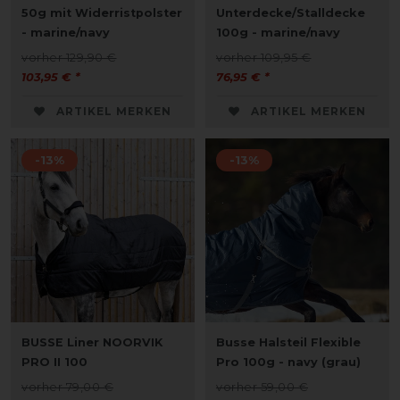
50g mit Widerristpolster
Unterdecke/Stalldecke
- marine/navy
100g - marine/navy
vorher 129,90 €
vorher 109,95 €
103,95 € *
76,95 € *
ARTIKEL MERKEN
ARTIKEL MERKEN
-13%
-13%
BUSSE Liner NOORVIK
Busse Halsteil Flexible
PRO II 100
Pro 100g - navy (grau)
vorher 79,00 €
vorher 59,00 €