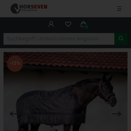
☰
0
-13%