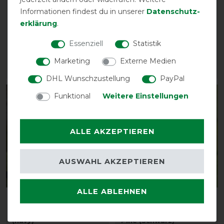
Busse Outdoordecke
Busse Outdoordecke
Informationen findest du in unserer
Daten­schutz­
Windchill 100g - royal
Windchill 0g - eisblau
erklärung
.
(grau)
(navy)
vorher 129,00 €
vorher 129,00 €
Essenziell
Statistik
112,20 € *
83,85 € *
Marketing
Externe Medien
ARTIKEL MERKEN
ARTIKEL MERKEN
DHL Wunschzustellung
PayPal
Funktional
Weitere Einstellungen
-35%
-35%
ALLE AKZEPTIEREN
AUSWAHL AKZEPTIEREN
ALLE ABLEHNEN
Busse Outdoordecke
Busse Outdoordecke
Windchill 0g - grau
Flexible Pro 50g - Silver
(navy)
Pine (Schwarz)