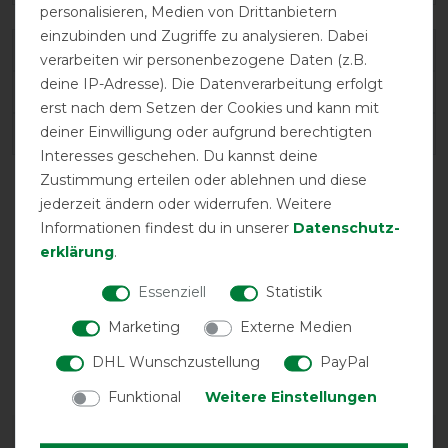
personalisieren, Medien von Drittanbietern
einzubinden und Zugriffe zu analysieren. Dabei
Varianten-ID:
86897
verarbeiten wir personenbezogene Daten (z.B.
deine IP-Adresse). Die Datenverarbeitung erfolgt
SKU:
603350.040.154.
erst nach dem Setzen der Cookies und kann mit
deiner Einwilligung oder aufgrund berechtigten
EAN:
4026107730899
Interesses geschehen. Du kannst deine
Zustimmung erteilen oder ablehnen und diese
jederzeit ändern oder widerrufen. Weitere
Informationen findest du in unserer
Daten­schutz­
erklärung
.
Essenziell
Statistik
Marketing
Externe Medien
atmungsaktiv
DHL Wunschzustellung
PayPal
Funktional
Weitere Einstellungen
DETAILS ZUR PRODUKTSICHERHEIT