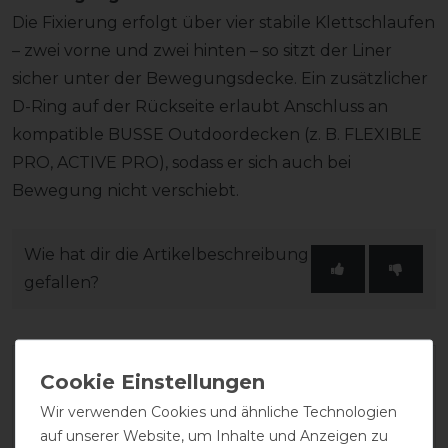
Die Fixierung erfolgt über vier stabile Klettschlaufen
– zwei vorne und zwei hinten – so sitzt der Liner
sicher unter der Bewegungsdecke. Ein zusätzlicher
D-Ring auf der Rückseite erlaubt Anschluss an
kompatible BUSSE Outdoordecken (z. B. FLEXIBLE
PRO, ACTIVE PRO), sodass er sich auch bei
Bewegung nicht verschiebt.
Wie hat dir die Artikelbeschreibung
gefallen?
Wir verwenden Cookies und ähnliche Technologien
auf unserer Website, um Inhalte und Anzeigen zu