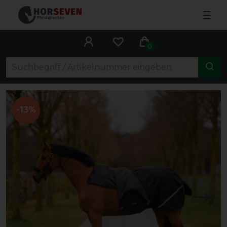
☰
0
-13%