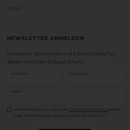
TIPPS
NEWSLETTER ANMELDEN
Newsletter abonnieren und 5 Euro Prämie für
deinen nächsten Einkauf sichern
VORNAME
NACHNAME
Newsletter
E-MAIL **
Honig
Hiermit bestätige ich, dass ich die
Daten­schutz­erklärung
gelesen
habe. Meine Einwilligung kann ich jederzeit widerrufen.**