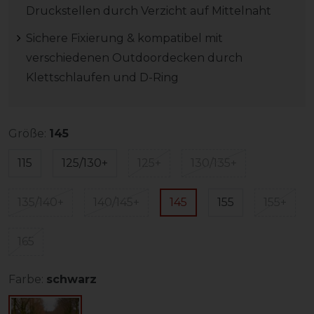
Druckstellen durch Verzicht auf Mittelnaht
Sichere Fixierung & kompatibel mit
verschiedenen Outdoordecken durch
Klettschlaufen und D-Ring
Größe:
145
115
125/130+
125+
130/135+
135/140+
140/145+
145
155
155+
165
Farbe:
schwarz