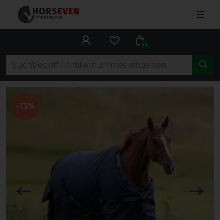
☰
0
-13%