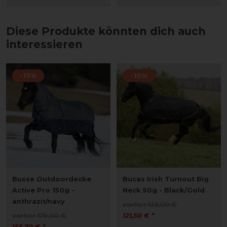
Diese Produkte könnten dich auch
interessieren
-13%
-10%
Busse Outdoordecke
Bucas Irish Turnout Big
Active Pro 150g -
Neck 50g - Black/Gold
anthrazit/navy
vorher 135,00 €
vorher 179,00 €
121,50 € *
155,70 € *