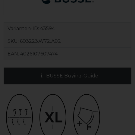
Varianten-ID:
43594
SKU:
603223.W72.A66.
EAN:
4026107607474
BUSSE Buying-Guide