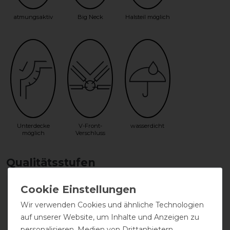
atmungsaktiv
Big Neck
Halsteil möglich
Unterdecke
V-Front-
wasserdicht
möglich
Verschluss
Qualitätsstufen
Wir verwenden Cookies und ähnliche Technologien
auf unserer Website, um Inhalte und Anzeigen zu
personalisieren, Medien von Drittanbietern