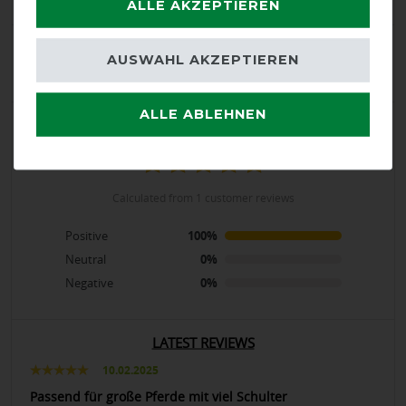
ALLE AKZEPTIEREN
Product Rating
AUSWAHL AKZEPTIEREN
5
/
5
ALLE ABLEHNEN
product experience
calculated from 1 customer reviews
Positive
100%
Neutral
0%
Negative
0%
LATEST REVIEWS
10.02.2025
Passend für große Pferde mit viel Schulter