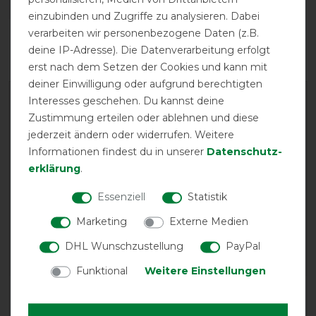
einzubinden und Zugriffe zu analysieren. Dabei
Reißfestigkeit
Wasserdichtigkeit
verarbeiten wir personenbezogene Daten (z.B.
deine IP-Adresse). Die Datenverarbeitung erfolgt
erst nach dem Setzen der Cookies und kann mit
deiner Einwilligung oder aufgrund berechtigten
Interesses geschehen. Du kannst deine
Zustimmung erteilen oder ablehnen und diese
jederzeit ändern oder widerrufen. Weitere
Informationen findest du in unserer
Daten­schutz­
erklärung
.
EXCELLENT
Essenziell
Statistik
Busse Outdoordecke
Marketing
Externe Medien
Flexible Pro 100g - navy
(grau)
DHL Wunschzustellung
PayPal
Funktional
Weitere Einstellungen
Product Reviews
1