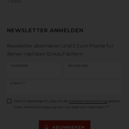
TIPPS
NEWSLETTER ANMELDEN
Newsletter abonnieren und 5 Euro Prämie für
deinen nächsten Einkauf sichern
VORNAME
NACHNAME
Newsletter
E-MAIL **
Honig
Hiermit bestätige ich, dass ich die
Daten­schutz­erklärung
gelesen
habe. Meine Einwilligung kann ich jederzeit widerrufen.**
ABONNIEREN