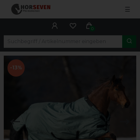
☰
0
-13%