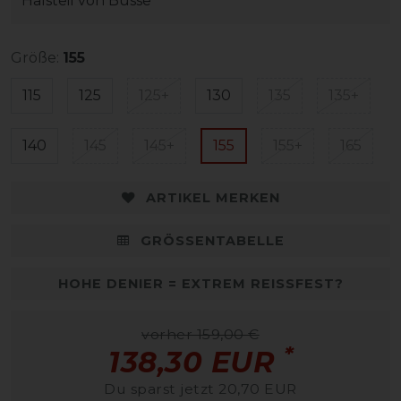
Halsteil von Busse
Größe:
155
115
125
125+
130
135
135+
140
145
145+
155
155+
165
ARTIKEL MERKEN
GRÖSSENTABELLE
HOHE DENIER = EXTREM REISSFEST?
vorher 159,00 €
*
138,30 EUR
Du sparst jetzt 20,70 EUR