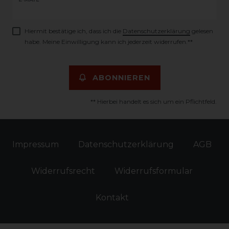
Newsletter
Honig
Hiermit bestätige ich, dass ich die
Daten­schutz­erklärung
gelesen
habe. Meine Einwilligung kann ich jederzeit widerrufen.**
ABONNIEREN
** Hierbei handelt es sich um ein Pflichtfeld.
Impressum
Daten­schutz­erklärung
AGB
Widerrufs­recht
Widerrufs­formular
Kontakt