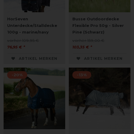
HorSeven
Busse Outdoordecke
Unterdecke/Stalldecke
Flexible Pro 50g - Silver
100g - marine/navy
Pine (Schwarz)
vorher 109,95 €
vorher 159,00 €
76,95 € *
103,35 € *
ARTIKEL MERKEN
ARTIKEL MERKEN
-20%
-13%