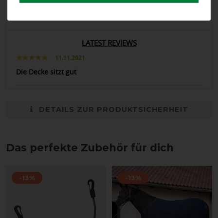
Negative
0%
LATEST REVIEWS
11.11.2021
Die Decke sitzt gut
DETAILS ZUR PRODUKTSICHERHEIT
Das perfekte Zubehör für dich
-13%
-13%