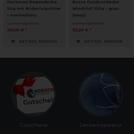
HorSeven Regendecke
Busse Outdoordecke
50g mit Widerristpolster
Windchill 100g - grau
- marine/navy
(navy)
vorher 129,90 €
vorher 129,00 €
103,95 € *
112,20 € *
ARTIKEL MERKEN
ARTIKEL MERKEN
Gutscheine
Deckenreparatur