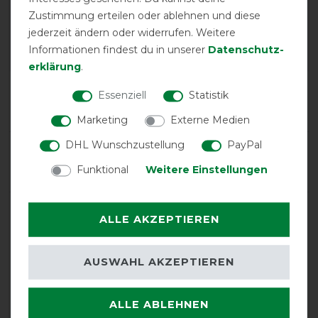
Zustimmung erteilen oder ablehnen und diese
Busse Outdoordecke
Flexible Pro 100g - silver
jederzeit ändern oder widerrufen. Weitere
pine (schwarz)
Informationen findest du in unserer
Daten­schutz­
erklärung
.
Product Reviews
Essenziell
Statistik
1
Marketing
Externe Medien
DHL Wunschzustellung
PayPal
Product Rating
5
/
5
Funktional
Weitere Einstellungen
ALLE AKZEPTIEREN
product experience
AUSWAHL AKZEPTIEREN
calculated from 1 customer reviews
Positive
100%
ALLE ABLEHNEN
Neutral
0%