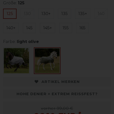
Größe:
125
125
130
130+
135
135+
140
140+
145
145+
155
165
Farbe:
light olive
ARTIKEL MERKEN
HOHE DENIER = EXTREM REISSFEST?
vorher 99,00 €
*