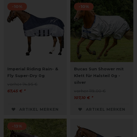
-10%
-10%
Imperial Riding Rain- &
Bucas Sun Shower mit
Fly Super-Dry 0g
Klett für Halsteil 0g -
silver
vorher 74,95 €
67,45 € *
vorher 119,00 €
107,10 € *
ARTIKEL MERKEN
ARTIKEL MERKEN
-13%