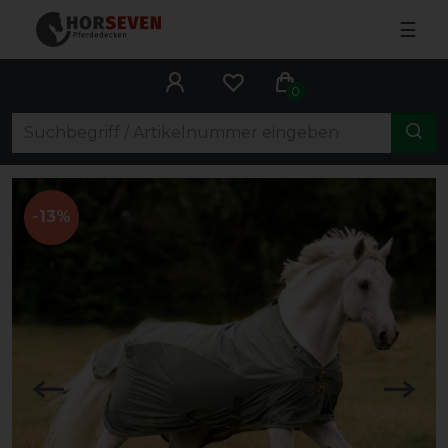
☰
0
-13%