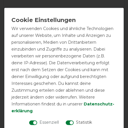
LATEST REVIEWS
08.06.2026
Wir verwenden Cookies und ähnliche Technologien
Bin mit der Decke zufrieden. Passt auf mein Warmblut
auf unserer Website, um Inhalte und Anzeigen zu
mit hohem Halsaufsatz und mehr Brust. Schade ist, dass
personalisieren, Medien von Drittanbietern
die Decke keine Abdeckung beim Frontverschluss hat.
einzubinden und Zugriffe zu analysieren. Dabei
Mein Pferd ist letztes Jahr im Heunetz hängengeblieben.
verarbeiten wir personenbezogene Daten (z.B.
Deswegen habe ich die Decke erneut gekauft und werde
deine IP-Adresse). Die Datenverarbeitung erfolgt
jetzt "Söckchen" über den Verschluss ziehen.
erst nach dem Setzen der Cookies und kann mit
deiner Einwilligung oder aufgrund berechtigten
16.05.2026
Interesses geschehen. Du kannst deine
Schöne Decke, wirkt qualitativ hochwertig, war aber
Zustimmung erteilen oder ablehnen und diese
noch nicht im Einsatz
jederzeit ändern oder widerrufen. Weitere
Informationen findest du in unserer
Daten­schutz­
05.10.2025
erklärung
.
Top
Essenziell
Statistik