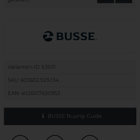
Varianten-ID:
53501
SKU:
603602.929.134.
EAN:
4026107630953
BUSSE Buying-Guide