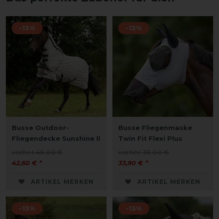
-13%
-13%
Busse Outdoor-
Busse Fliegenmaske
Fliegendecke Sunshine II
Twin Fit Flexi Plus
vorher 49,00 €
vorher 39,00 €
42,60 € *
33,90 € *
ARTIKEL MERKEN
ARTIKEL MERKEN
-13%
-13%