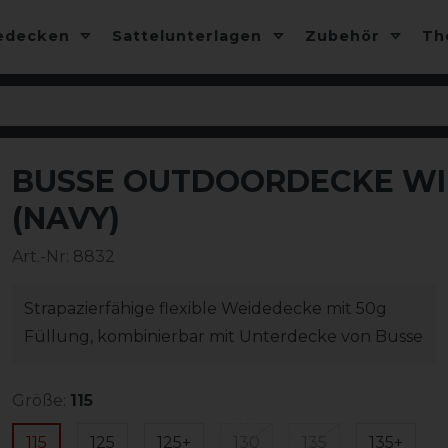
edecken
Sattelunterlagen
Zubehör
T
BUSSE OUTDOORDECKE WIN
-13%
(NAVY)
Art.-Nr:
8832
Strapazierfähige flexible Weidedecke mit 50g
Füllung, kombinierbar mit Unterdecke von Busse
Größe:
115
115
125
125+
130
135
135+