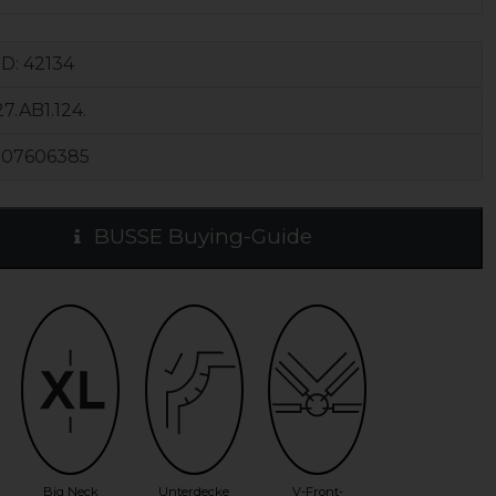
ID:
42134
7.AB1.124.
107606385
BUSSE Buying-Guide
Big Neck
Unterdecke
V-Front-