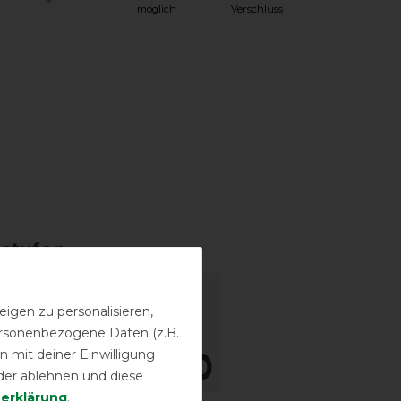
möglich
Verschluss
sstufen
igen zu personalisieren,
personenbezogene Daten (z.B.
 mit deiner Einwilligung
der ablehnen und diese
­erklärung
.