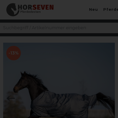
Neu
Pferd
-13%