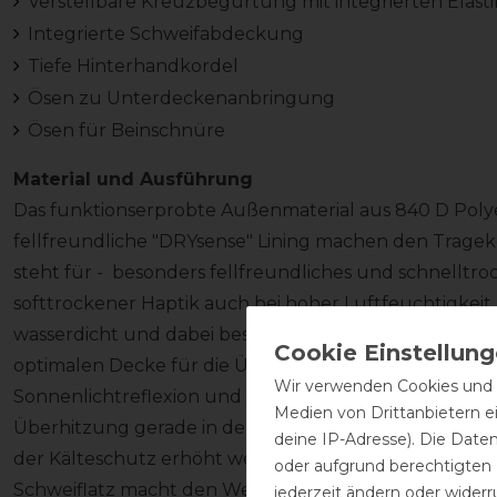
Verstellbare Kreuzbegurtung mit integrierten Elast
Integrierte Schweifabdeckung
Tiefe Hinterhandkordel
Ösen zu Unterdeckenanbringung
Ösen für Beinschnüre
Material und Ausführung
Das funktionserprobte Außenmaterial aus 840 D Poly
fellfreundliche "DRYsense" Lining machen den Tragek
steht für - besonders fellfreundliches und schnellt
softtrockener Haptik auch bei hoher Luftfeuchtigkeit. 
wasserdicht und dabei besonders atmungsaktiv. Die l
optimalen Decke für die Übergangszeit. Die helle Au
Wir verwenden Cookies und ä
Sonnenlichtreflexion und reduziert daher die Sonnen
Medien von Drittanbietern e
Überhitzung gerade in der Übergangszeit. Bei Bedar
deine IP-Adresse). Die Date
der Kälteschutz erhöht werden, diese sind in unserem 
oder aufgrund berechtigten
Schweiflatz macht den Wetterschutz perfekt.
jederzeit ändern oder widerr