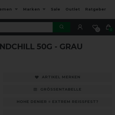
hemen
Marken
Sale
Outlet
Ratgeber
0
0
DCHILL 50G - GRAU
-13%
-
ARTIKEL MERKEN
GRÖSSENTABELLE
HOHE DENIER = EXTREM REISSFEST?