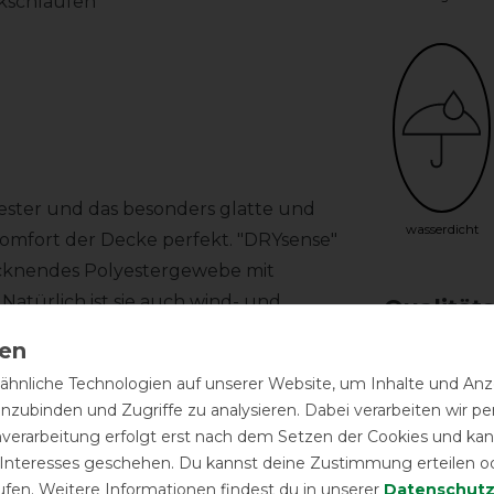
ikschlaufen
ester und das besonders glatte und
wasserdicht
omfort der Decke perfekt. "DRYsense"
rocknendes Polyestergewebe mit
Natürlich ist sie auch wind- und
Qualität
eichte 50g Füllung macht die Decke zur
ßenfarbe fördert zudem die
hnliche Technologien auf unserer Website, um Inhalte und Anze
lichtabsorption zur Vermeidung von
inzubinden und Zugriffe zu analysieren. Dabei verarbeiten wir 
f kann mit verschiedenen Unterdecken
nverarbeitung erfolgt erst nach dem Setzen der Cookies und kann
Shop erhältlich. Der große integrierte
 Interesses geschehen. Du kannst deine Zustimmung erteilen o
ufen. Weitere Informationen findest du in unserer
Daten­schutz