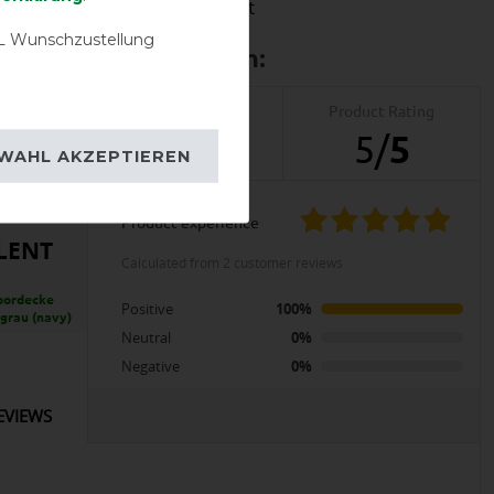
igkeit
Wasserdichtigkeit
 Wunschzustellung
Product Reviews
Product Rating
2
5
/
5
WAHL AKZEPTIEREN
product experience
LENT
calculated from 2 customer reviews
oordecke
Positive
100%
 grau (navy)
Neutral
0%
Negative
0%
EVIEWS