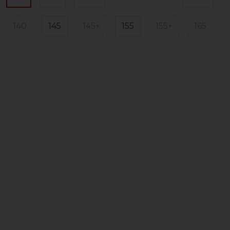
140
145
145+
155
155+
165