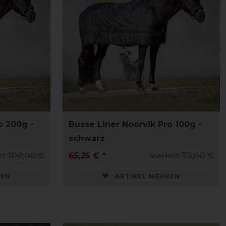
o 200g -
Busse Liner Noorvik Pro 100g -
schwarz
r 109,00 €
65,25 € *
vorher 75,00 €
KEN
ARTIKEL MERKEN