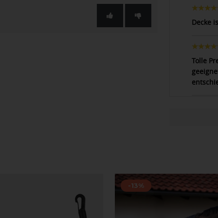
Decke i
Tolle Pr
geeigne
entschi
-13%