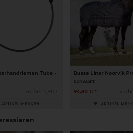
terhandriemen Tube -
Busse Liner Noorvik Pr
schwarz
vorher 4,90 €
94,80 € *
vorhe
ARTIKEL MERKEN
ARTIKEL MER
eressieren