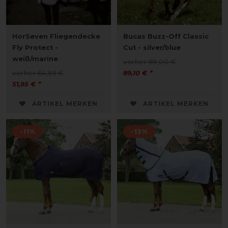
HorSeven Fliegendecke
Bucas Buzz-Off Classic
Fly Protect -
Cut - silver/blue
weiß/marine
vorher 99,00 €
vorher 64,95 €
89,10 € *
51,95 € *
ARTIKEL MERKEN
ARTIKEL MERKEN
-11%
-13%