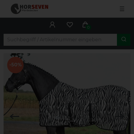
☰
0
-50%