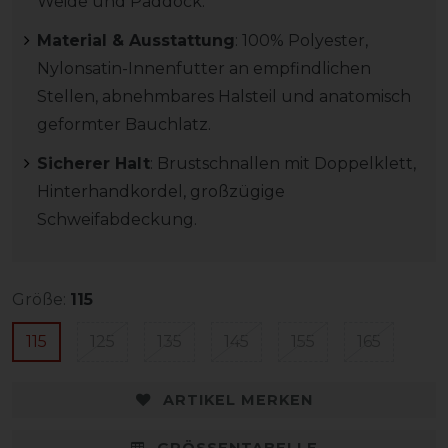
Weide und Paddock.
Material & Ausstattung
: 100% Polyester,
Nylonsatin-Innenfutter an empfindlichen
Stellen, abnehmbares Halsteil und anatomisch
geformter Bauchlatz.
Sicherer Halt
: Brustschnallen mit Doppelklett,
Hinterhandkordel, großzügige
Schweifabdeckung.
Größe:
115
115
125
135
145
155
165
ARTIKEL MERKEN
GRÖSSENTABELLE