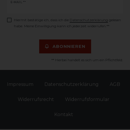
Newsletter
E-MAIL **
Honig
Hiermit bestätige ich, dass ich die
Daten­schutz­erklärung
gelesen
habe. Meine Einwilligung kann ich jederzeit widerrufen.**
ABONNIEREN
** Hierbei handelt es sich um ein Pflichtfeld.
Impressum
Daten­schutz­erklärung
AGB
Widerrufs­recht
Widerrufs­formular
Kontakt