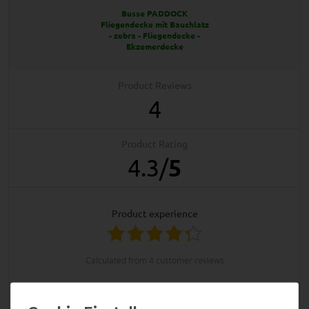
Busse PADDOCK
Fliegendecke mit Bauchlatz
- zebra - Fliegendecke -
Ekzemerdecke
Product Reviews
4
Product Rating
4.3
/
5
product experience
calculated from 4 customer reviews
Positive
75%
Neutral
25%