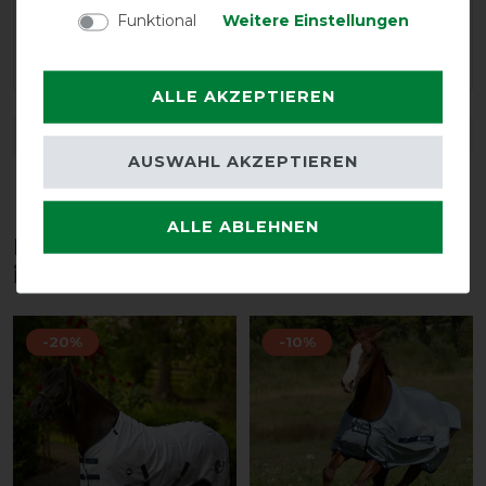
Funktional
Weitere Einstellungen
19.07.2016
gut!
ALLE AKZEPTIEREN
DETAILS ZUR PRODUKTSICHERHEIT
AUSWAHL AKZEPTIEREN
ALLE ABLEHNEN
Diese Produkte könnten dich auch
interessieren
-20%
-10%