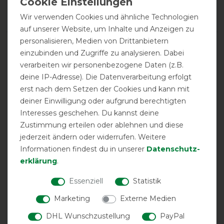
Negative
0%
Wir verwenden Cookies und ähnliche Technologien
auf unserer Website, um Inhalte und Anzeigen zu
personalisieren, Medien von Drittanbietern
LATEST REVIEWS
einzubinden und Zugriffe zu analysieren. Dabei
22.10.2020
verarbeiten wir personenbezogene Daten (z.B.
Die Decke ist Optimal, hat eine tolle Passform und
deine IP-Adresse). Die Datenverarbeitung erfolgt
unsere Ponys fühlen sehr wohl. Super Qualität ,sehr
erst nach dem Setzen der Cookies und kann mit
hübsch anzusehen .
deiner Einwilligung oder aufgrund berechtigten
Interesses geschehen. Du kannst deine
09.08.2019
Zustimmung erteilen oder ablehnen und diese
Stall und Weide tauglich
jederzeit ändern oder widerrufen. Weitere
Informationen findest du in unserer
Daten­schutz­
erklärung
.
20.06.2017
In der Größe 135 für mein Pony bestellt. Decke sitzt gut,
Essenziell
Statistik
jedoch ist der Bauchlatz leider viel zu lang und lässt sich
auch nicht durch die Gurte enger verstellen. Habe die
Marketing
Externe Medien
Decke deswegen zurück geschickt
DHL Wunschzustellung
PayPal