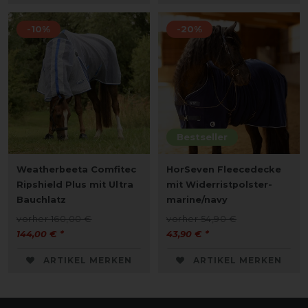
-10%
-20%
Bestseller
Weatherbeeta Comfitec
HorSeven Fleecedecke
Ripshield Plus mit Ultra
mit Widerristpolster-
Bauchlatz
marine/navy
vorher 160,00 €
vorher 54,90 €
144,00 € *
43,90 € *
ARTIKEL MERKEN
ARTIKEL MERKEN