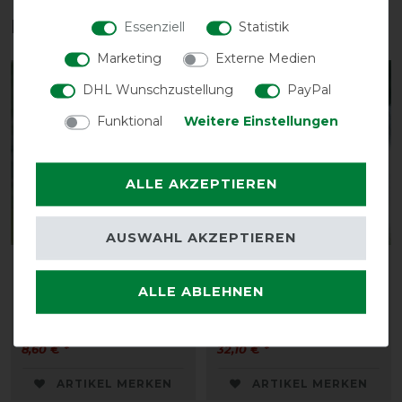
Das perfekte Zubehör für dich
Essenziell
Statistik
Marketing
Externe Medien
-13%
-13%
DHL Wunschzustellung
PayPal
Funktional
Weitere Einstellungen
ALLE AKZEPTIEREN
AUSWAHL AKZEPTIEREN
Busse
Busse Fliegenmaske FLY
Fliegenkordelband
BUCKLER GAP II -
ALLE ABLEHNEN
EXKLUSIV - navy
schwarz
vorher 9,90 €
vorher 36,85 €
8,60 € *
32,10 € *
ARTIKEL MERKEN
ARTIKEL MERKEN