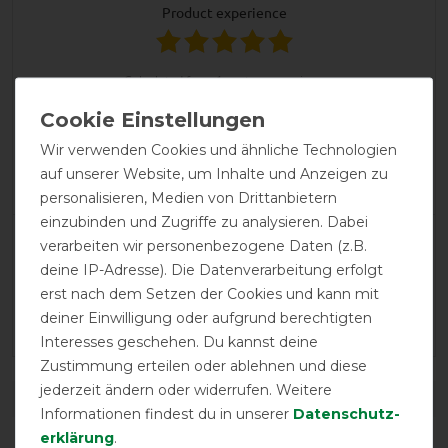
product experience
calculated from 1 customer reviews
Positive
100%
Neutral
0%
Wir verwenden Cookies und ähnliche Technologien
auf unserer Website, um Inhalte und Anzeigen zu
Negative
0%
personalisieren, Medien von Drittanbietern
einzubinden und Zugriffe zu analysieren. Dabei
LATEST REVIEWS
verarbeiten wir personenbezogene Daten (z.B.
deine IP-Adresse). Die Datenverarbeitung erfolgt
24.07.2021
erst nach dem Setzen der Cookies und kann mit
Die Decke macht einen super Eindruck, leider ist mein
deiner Einwilligung oder aufgrund berechtigten
Pferd zu breit!
Interesses geschehen. Du kannst deine
Zustimmung erteilen oder ablehnen und diese
jederzeit ändern oder widerrufen. Weitere
DETAILS ZUR PRODUKTSICHERHEIT
Informationen findest du in unserer
Daten­schutz­
erklärung
.