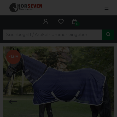
☰
0
-13%