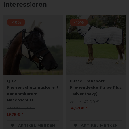
interessieren
-10%
-13%
QHP
Busse Transport-
Fliegenschutzmaske mit
Fliegendecke Stripe Plus
abnehmbarem
- silver (navy)
Nasenschutz
vorher 42,00 €
vorher 21,90 €
36,50 € *
19,75 € *
ARTIKEL MERKEN
ARTIKEL MERKEN