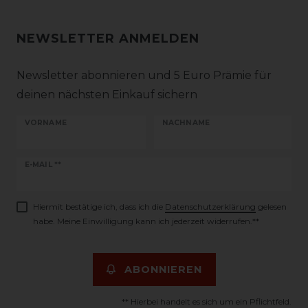
NEWSLETTER ANMELDEN
Newsletter abonnieren und 5 Euro Prämie für
deinen nächsten Einkauf sichern
VORNAME
NACHNAME
Newsletter
E-MAIL **
Honig
Hiermit bestätige ich, dass ich die
Daten­schutz­erklärung
gelesen
habe. Meine Einwilligung kann ich jederzeit widerrufen.**
ABONNIEREN
** Hierbei handelt es sich um ein Pflichtfeld.