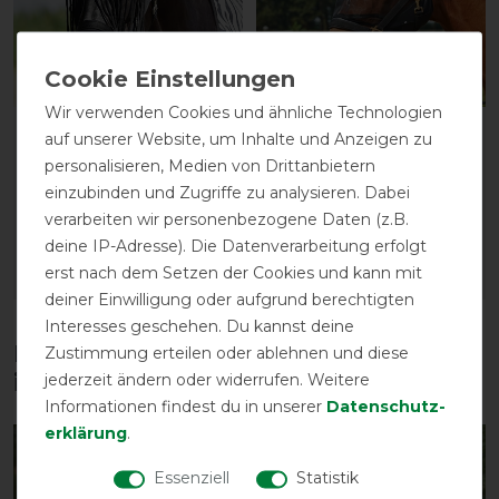
Wir verwenden Cookies und ähnliche Technologien
Busse Ohrenschutz Fly
Busse FLY GUARD PLUS -
auf unserer Website, um Inhalte und Anzeigen zu
Protector - schwarz -
schwarz - Fliegenmaske
personalisieren, Medien von Drittanbietern
Fliegenmaske
vorher 29,85 €
einzubinden und Zugriffe zu analysieren. Dabei
vorher 15,90 €
22,40 € *
verarbeiten wir personenbezogene Daten (z.B.
13,80 € *
deine IP-Adresse). Die Datenverarbeitung erfolgt
erst nach dem Setzen der Cookies und kann mit
ARTIKEL MERKEN
ARTIKEL MERKEN
deiner Einwilligung oder aufgrund berechtigten
Interesses geschehen. Du kannst deine
Diese Produkte könnten dich auch
Zustimmung erteilen oder ablehnen und diese
jederzeit ändern oder widerrufen. Weitere
interessieren
Informationen findest du in unserer
Daten­schutz­
erklärung
.
-25%
-13%
Essenziell
Statistik