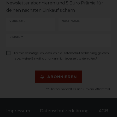
Newsletter abonnieren und 5 Euro Prämie für
deinen nächsten Einkauf sichern
VORNAME
NACHNAME
Newsletter
E-MAIL **
Honig
Hiermit bestätige ich, dass ich die
Daten­schutz­erklärung
gelesen
habe. Meine Einwilligung kann ich jederzeit widerrufen.**
ABONNIEREN
** Hierbei handelt es sich um ein Pflichtfeld.
Impressum
Daten­schutz­erklärung
AGB