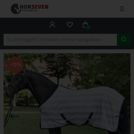
☰
0
-13%