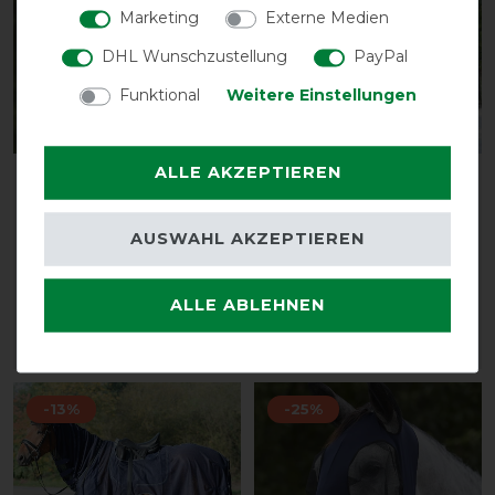
Marketing
Externe Medien
DHL Wunschzustellung
PayPal
Funktional
Weitere Einstellungen
ALLE AKZEPTIEREN
Weatherbeeta Deluxe
Busse Transport-
Stretch Insekten-
Fliegendecke Stripe -
Augenschoner mit
navy(silver)
AUSWAHL AKZEPTIEREN
Ohrenschutz
vorher 29,85 €
vorher 21,50 €
26,00 € *
ALLE ABLEHNEN
16,10 € *
ARTIKEL MERKEN
ARTIKEL MERKEN
-13%
-25%