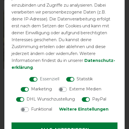
einzubinden und Zugriffe zu analysieren. Dabei
verarbeiten wir personenbezogene Daten (z.B.
-13%
-13%
deine IP-Adresse). Die Datenverarbeitung erfolgt
erst nach dem Setzen der Cookies und kann mit
deiner Einwilligung oder aufgrund berechtigten
Interesses geschehen. Du kannst deine
Zustimmung erteilen oder ablehnen und diese
jederzeit ändern oder widerrufen. Weitere
Informationen findest du in unserer
Daten­schutz­
erklärung
.
Waldhausen
Waldhausen Safe-Gum
Essenziell
Statistik
Fliegenmaske Premium
Eimer - silbergrau - 18
mit Ohrenschutz -
Stück
Marketing
Externe Medien
silbergrau
vorher 26,95 €
DHL Wunschzustellung
PayPal
vorher 26,95 €
23,40 € *
Funktional
Weitere Einstellungen
23,40 € *
18
Stück
ARTIKEL MERKEN
ARTIKEL MERKEN