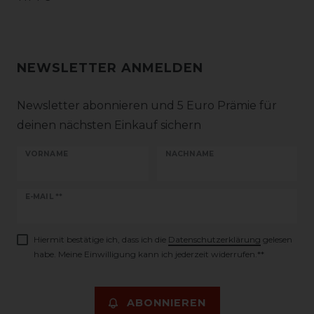
NEWSLETTER ANMELDEN
Newsletter abonnieren und 5 Euro Prämie für
deinen nächsten Einkauf sichern
VORNAME
NACHNAME
Newsletter
E-MAIL **
Honig
Hiermit bestätige ich, dass ich die
Daten­schutz­erklärung
gelesen
habe. Meine Einwilligung kann ich jederzeit widerrufen.**
ABONNIEREN