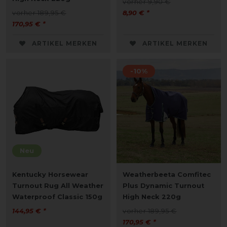
vorher 9,90 €
vorher 189,95 €
8,90 € *
170,95 € *
ARTIKEL MERKEN
ARTIKEL MERKEN
-10%
Neu
Kentucky Horsewear
Weatherbeeta Comfitec
Turnout Rug All Weather
Plus Dynamic Turnout
Waterproof Classic 150g
High Neck 220g
144,95 € *
vorher 189,95 €
170,95 € *