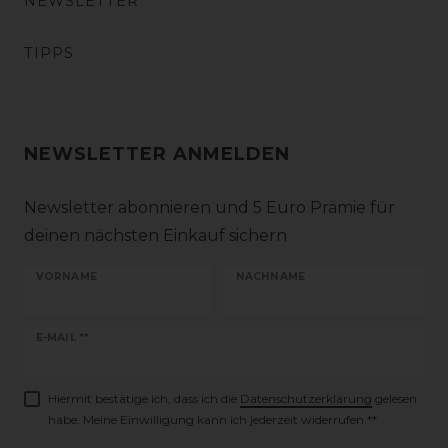
NEWSLETTER
TIPPS
NEWSLETTER ANMELDEN
Newsletter abonnieren und 5 Euro Prämie für
deinen nächsten Einkauf sichern
VORNAME
NACHNAME
Newsletter
E-MAIL **
Honig
Hiermit bestätige ich, dass ich die
Daten­schutz­erklärung
gelesen
habe. Meine Einwilligung kann ich jederzeit widerrufen.**