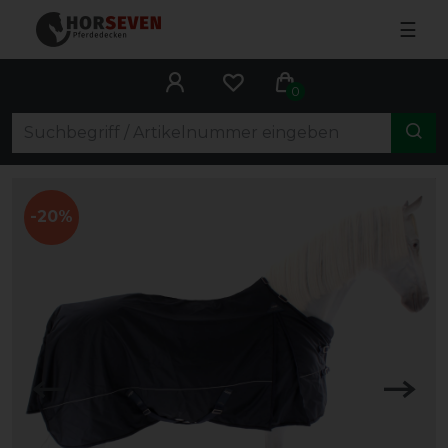
☰
0
-20%