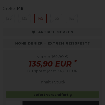
Größe:
145
125
135
145
155
165
ARTIKEL MERKEN
HOHE DENIER = EXTREM REISSFEST?
vorher 169,90 €
*
135,90 EUR
Du sparst jetzt 34,00 EUR
Inhalt
1
Stück
sofort versandfertig