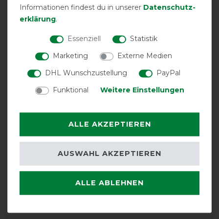
Informationen findest du in unserer
Daten­schutz­
erklärung
.
calculated from 2 customer reviews
Essenziell
Statistik
Positive
100%
Marketing
Externe Medien
Neutral
0%
DHL Wunschzustellung
PayPal
Negative
0%
Funktional
Weitere Einstellungen
LATEST REVIEWS
06.02.2026
ALLE AKZEPTIEREN
Tolle Decke. Der Halsausschnitt ist super gemacht. Nur
die Bauchgurte sind sehr lang. Sonst eine super Decke.
AUSWAHL AKZEPTIEREN
05.01.2021
ALLE ABLEHNEN
Einzige Decke die nicht am Widerrist drückt!!!