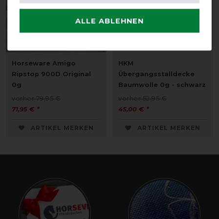
ALLE ABLEHNEN
Horseware Amigo
HKM
Ripstop 900D Original
Übergangsstalldecke
0g
Baumwolle 0g - schwarz
vorher 79,95 €
vorher 52,95 €
71,95 € *
45,00 € *
ARTIKEL MERKEN
ARTIKEL MERKEN