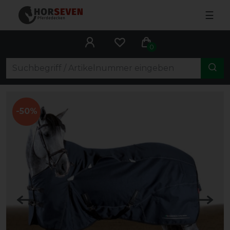
☰
0
-50%