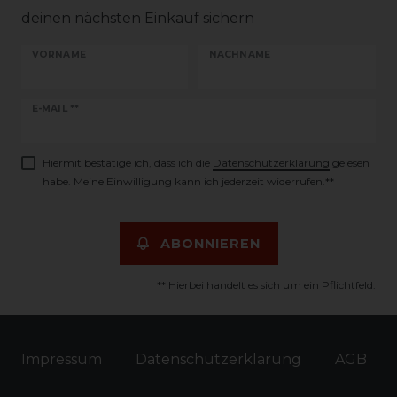
deinen nächsten Einkauf sichern
VORNAME
NACHNAME
Newsletter
E-MAIL **
Honig
Hiermit bestätige ich, dass ich die
Daten­schutz­erklärung
gelesen
habe. Meine Einwilligung kann ich jederzeit widerrufen.**
ABONNIEREN
** Hierbei handelt es sich um ein Pflichtfeld.
Impressum
Daten­schutz­erklärung
AGB