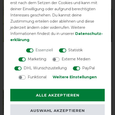
erst nach dem Setzen der Cookies und kann mit
deiner Einwilligung oder aufgrund berechtigten
Interesses geschehen. Du kannst deine
Zustimmung erteilen oder ablehnen und diese
jederzeit ändern oder widerrufen. Weitere
Informationen findest du in unserer
Daten­schutz­
erklärung
.
Horseware Amigo
HorSeven Regendecke
Essenziell
Statistik
Ripstop 900D Original
50g mit Widerristpolster
Marketing
Externe Medien
0g
- marine/navy
vorher 76,95 €
vorher 129,90 €
DHL Wunschzustellung
PayPal
69,25 € *
103,95 € *
Funktional
Weitere Einstellungen
ARTIKEL MERKEN
ARTIKEL MERKEN
ALLE AKZEPTIEREN
-10%
-15%
AUSWAHL AKZEPTIEREN