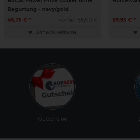
Bucas Power Prize Cooler ohne
Horsewar
Begurtung - navy/gold
46,75 € *
vorher 55,00 €
69,95 € *
ARTIKEL MERKEN
Gutscheine