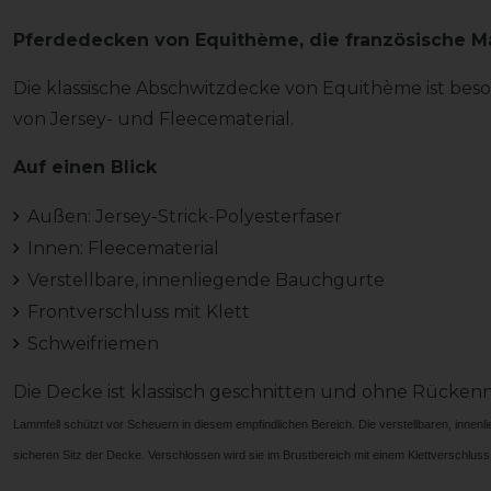
Pferdedecken von
Equithème
, die französische M
Die klassische Abschwitzdecke von Equithème ist beso
von Jersey- und Fleecematerial.
Auf einen Blick
Außen: Jersey-Strick-Polyesterfaser
Innen: Fleecematerial
Verstellbare, innenliegende Bauchgurte
Frontverschluss mit Klett
Schweifriemen
Die Decke ist klassisch geschnitten und ohne Rückenn
Lammfell schützt vor S
cheuern in diesem empfindlichen Bereich. Die verstellbaren, innen
sicheren Sitz der Decke. Verschlossen wird sie im Brustbereich mit einem Klettverschluss