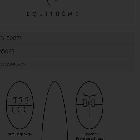
ID:
30871
45063
025590525
atmungsaktiv
Einfacher
Frontverschluss