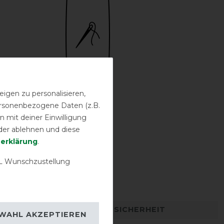
igen zu personalisieren,
personenbezogene Daten (z.B.
 mit deiner Einwilligung
der ablehnen und diese
­erklärung
.
 Wunschzustellung
Bestickung
möglich
DETAILS ZUR PRODUKTSICHERHEIT
WAHL AKZEPTIEREN