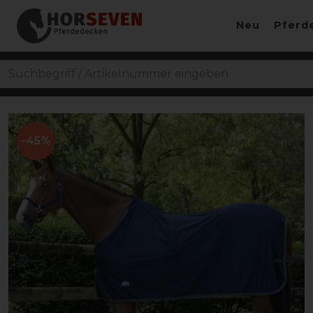
Neu
Pferd
-45%