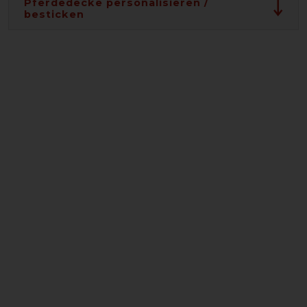
Pferdedecke personalisieren /
besticken