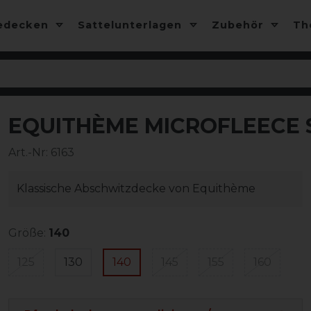
edecken
Sattelunterlagen
Zubehör
T
EQUITHÈME MICROFLEECE 
-45%
Art.-Nr:
6163
Klassische Abschwitzdecke von Equithème
Größe:
140
125
130
140
145
155
160