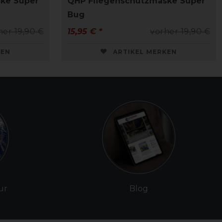
ke Super
QHP Fliegenschutzmaske Super
Bug
her 19,90 €
15,95 € *
vorher 19,90 €
KEN
ARTIKEL MERKEN
ur
Blog