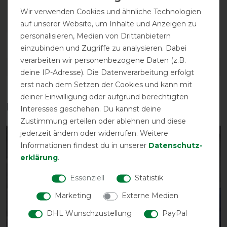
Wir verwenden Cookies und ähnliche Technologien
auf unserer Website, um Inhalte und Anzeigen zu
personalisieren, Medien von Drittanbietern
Reißfestigkeit
Wasserdichtigkeit
einzubinden und Zugriffe zu analysieren. Dabei
verarbeiten wir personenbezogene Daten (z.B.
DETAILS ZUR PRODUKTSICHERHEIT
deine IP-Adresse). Die Datenverarbeitung erfolgt
erst nach dem Setzen der Cookies und kann mit
deiner Einwilligung oder aufgrund berechtigten
Das perfekte Zubehör für dich
Interesses geschehen. Du kannst deine
Zustimmung erteilen oder ablehnen und diese
jederzeit ändern oder widerrufen. Weitere
-10%
-15%
Informationen findest du in unserer
Daten­schutz­
erklärung
.
Essenziell
Statistik
Marketing
Externe Medien
DHL Wunschzustellung
PayPal