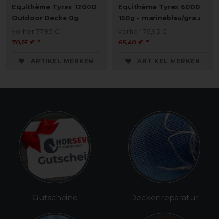
Equithème Tyrex 1200D
Equithème Tyrex 600D
Outdoor Decke 0g
150g - marineblau/grau
vorher 77,95 €
vorher 76,95 €
70,15 € *
65,40 € *
ARTIKEL MERKEN
ARTIKEL MERKEN
Gutscheine
Deckenreparatur