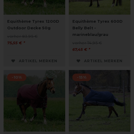
Equithème Tyrex 1200D
Equithème Tyrex 600D
Outdoor Decke 50g
Belly Belt -
marineblau/grau
vorher 83,95 €
75,55 € *
vorher 74,95 €
67,45 € *
ARTIKEL MERKEN
ARTIKEL MERKEN
-10%
-15%