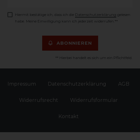
Honig
Hiermit bestätige ich, dass ich die
Daten­schutz­erklärung
gelesen
habe. Meine Einwilligung kann ich jederzeit widerrufen.**
ABONNIEREN
** Hierbei handelt es sich um ein Pflichtfeld.
Impressum
Daten­schutz­erklärung
AGB
Widerrufs­recht
Widerrufs­formular
Kontakt