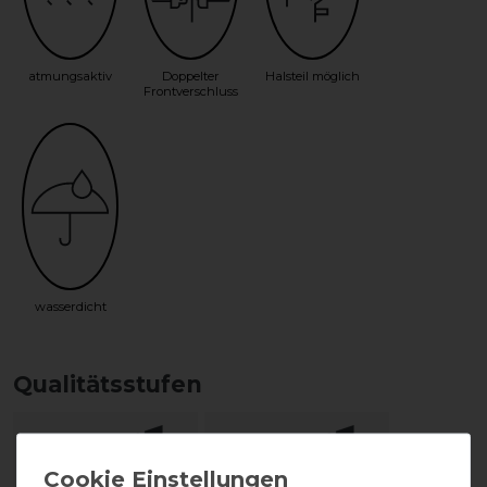
atmungsaktiv
Doppelter
Halsteil möglich
Frontverschluss
wasserdicht
Qualitätsstufen