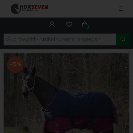
☰
0
-15%