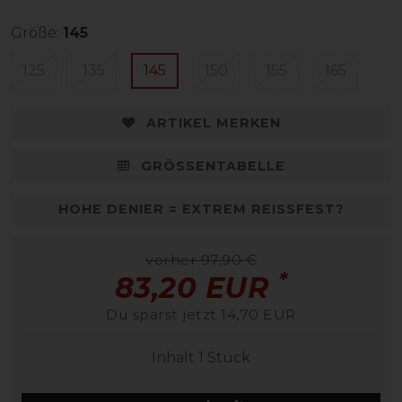
Größe:
145
125
135
145
150
155
165
ARTIKEL MERKEN
GRÖSSENTABELLE
HOHE DENIER = EXTREM REISSFEST?
vorher 97,90 €
*
83,20 EUR
Du sparst jetzt 14,70 EUR
Inhalt
1
Stück