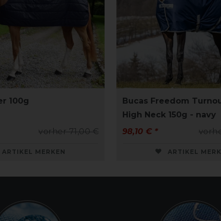
er 100g
Bucas Freedom Turno
High Neck 150g - navy
vorher 71,00 €
98,10 € *
vorhe
ARTIKEL MERKEN
ARTIKEL MER