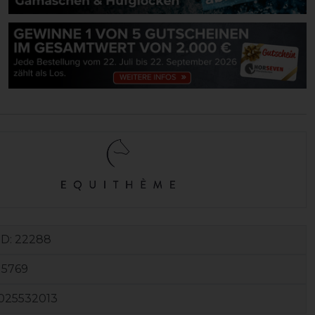
ID:
22288
15769
025532013