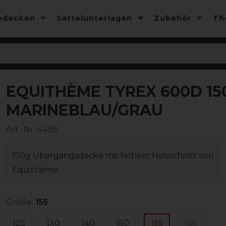
edecken
Sattelunterlagen
Zubehör
T
EQUITHÈME TYREX 600D 150
-10%
MARINEBLAU/GRAU
Art.-Nr:
4438
150g Übergangsdecke mit hohem Halsschnitt von
Equithème
Größe:
155
125
130
140
150
155
165