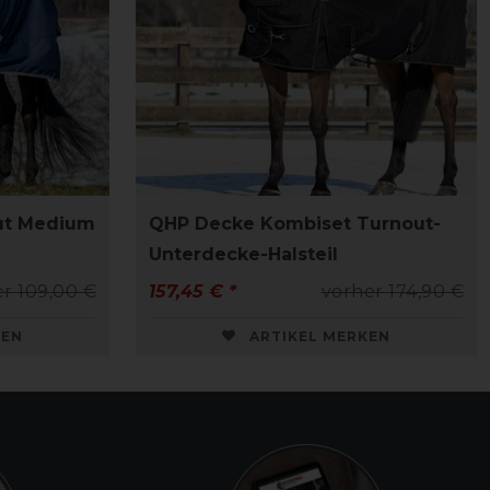
ut Medium
QHP Decke Kombiset Turnout-
Unterdecke-Halsteil
r 109,00 €
157,45 € *
vorher 174,90 €
KEN
ARTIKEL MERKEN