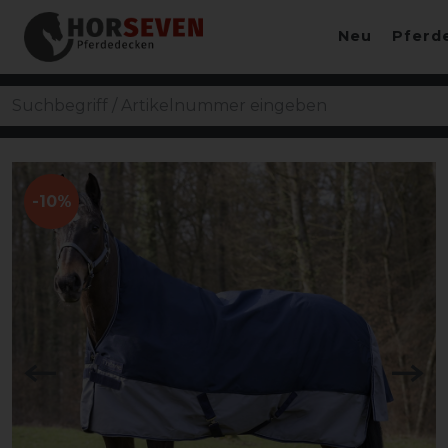
Neu
Pferd
-10%