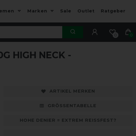
hemen
Marken
Sale
Outlet
Ratgeber
0
0
G HIGH NECK -
-10%
-
ARTIKEL MERKEN
GRÖSSENTABELLE
HOHE DENIER = EXTREM REISSFEST?