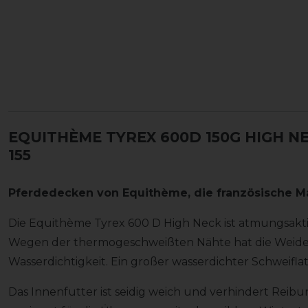
EQUITHÈME TYREX 600D 150G HIGH N
155
Pferdedecken von
Equithème
, die französische M
Die Equithème Tyrex 600 D High Neck ist atmungsaktiv
Wegen der thermogeschweißten Nähte hat die Weided
Wasserdichtigkeit. Ein großer wasserdichter Schweiflat
Das Innenfutter ist seidig weich und verhindert Reibung