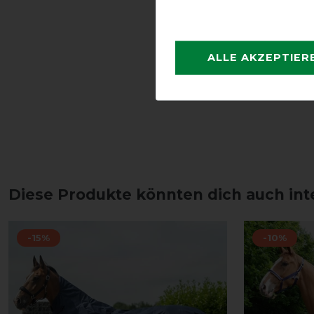
ALLE AKZEPTIER
Diese Produkte könnten dich auch int
-15%
-10%