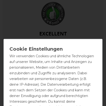
EXCELLENT
Equithème „TYREX 600 D"
150g - marineblau/grau
Wir verwenden Cookies und ähnliche Technologien
auf unserer Website, um Inhalte und Anzeigen zu
personalisieren, Medien von Drittanbietern
Product Reviews
einzubinden und Zugriffe zu analysieren. Dabei
1
verarbeiten wir personenbezogene Daten (z.B.
deine IP-Adresse). Die Datenverarbeitung erfolgt
Product Rating
erst nach dem Setzen der Cookies und kann mit
5
/
5
deiner Einwilligung oder aufgrund berechtigten
Interesses geschehen. Du kannst deine