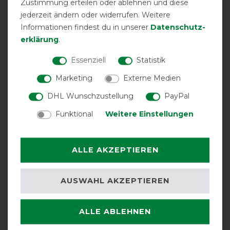
Zustimmung erteilen oder ablehnen und diese
jederzeit ändern oder widerrufen. Weitere
product experience
Informationen findest du in unserer
Daten­schutz­
erklärung
.
calculated from 1 customer reviews
Essenziell
Statistik
Positive
100%
Marketing
Externe Medien
Neutral
0%
DHL Wunschzustellung
PayPal
Negative
0%
Funktional
Weitere Einstellungen
LATEST REVIEWS
14.11.2021
ALLE AKZEPTIEREN
Zum ersten Mal habe ich eine Decke dieser Firma für
unser Shetty gekauft. Die Decke ist im Vergleich mit
AUSWAHL AKZEPTIEREN
meinen anderen wesentlich teureren Decken genauso
hochwertig. Sie ist perfekt verarbeitet, sitzt sehr gut und
ist auch optisch ein Schmuckstück.
ALLE ABLEHNEN