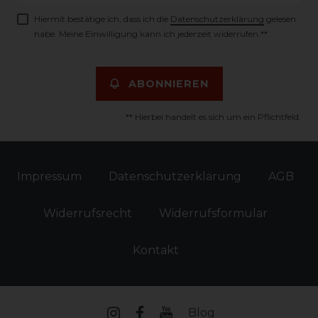
Hiermit bestätige ich, dass ich die
Daten­schutz­erklärung
gelesen
habe. Meine Einwilligung kann ich jederzeit widerrufen.**
ABONNIEREN
** Hierbei handelt es sich um ein Pflichtfeld.
Impressum
Daten­schutz­erklärung
AGB
Widerrufs­recht
Widerrufs­formular
Kontakt
Blog