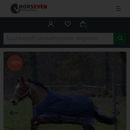
☰
0
-10%