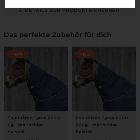
DETAILS ZUR PRODUKTSICHERHEIT
Das perfekte Zubehör für dich
-10%
-15%
Equithème Tyrex 600D
Equithème Tyrex 600D
0g - marineblau -
200g - marineblau -
Halsteil
Halsteil