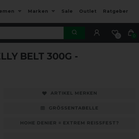
hemen
Marken
Sale
Outlet
Ratgeber
0
0
LY BELT 300G -
-15%
-
ARTIKEL MERKEN
GRÖSSENTABELLE
HOHE DENIER = EXTREM REISSFEST?