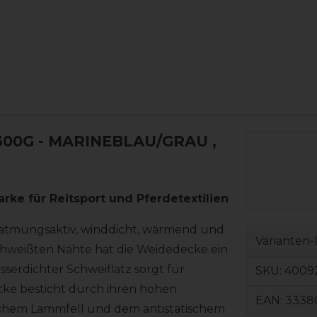
300G - MARINEBLAU/GRAU
,
arke für Reitsport und Pferdetextilien
t atmungsaktiv, winddicht, wärmend und
Varianten-
chweißten Nähte hat die Weidedecke ein
sserdichter Schweiflatz sorgt für
SKU:
4009
cke besticht durch ihren hohen
EAN:
3338
ischem Lammfell und dem antistatischem