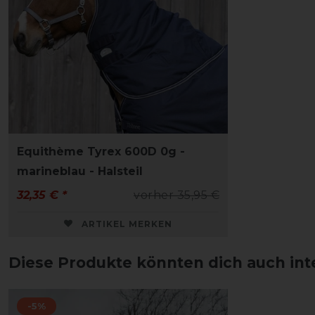
Equithème Tyrex 600D 0g -
marineblau - Halsteil
32,35 € *
vorher 35,95 €
ARTIKEL MERKEN
Diese Produkte könnten dich auch int
-5%