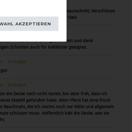
22.11.2024
cke, schön leicht. Großzügiger Halsausschnitt, Verschlüsse
iefer, passt auch Pferden mit mehr Hals
WAHL AKZEPTIEREN
29.10.2023
 dieser Firma immer sehr gut beraten und dank
igen Schnitten auch für Kaltblüter geeignet.
13.12.2021
 gut
25.03.2021
te die Decke noch nicht testen, bin aber froh, dass ich
ieses Modell gefunden habe. Mein Pferd hat eine frisch
te Bauchnaht, die ich nachts noch vor Kälte und allgemein
mutz schützen muss. Hoffentlich hält die Decke, was sie
ht.