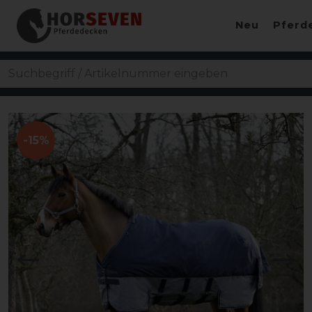
Neu
Pferd
-15%