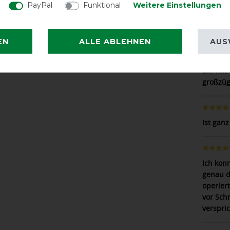
PayPal
Funktional
Weitere Einstellungen
Tolle De
etwas t
EN
ALLE ABLEHNEN
AUS
Bin mit
großzüg
Ist ganz
Ich konn
genau d
operier
vor Sch
verspric