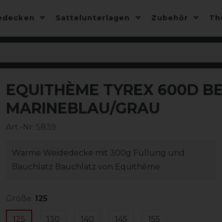
edecken
Sattelunterlagen
Zubehör
T
EQUITHÈME TYREX 600D BEL
-15%
MARINEBLAU/GRAU
Art.-Nr:
5839
Warme Weidedecke mit 300g Füllung und
Bauchlatz Bauchlatz von Equithème
Größe:
125
125
130
140
145
155