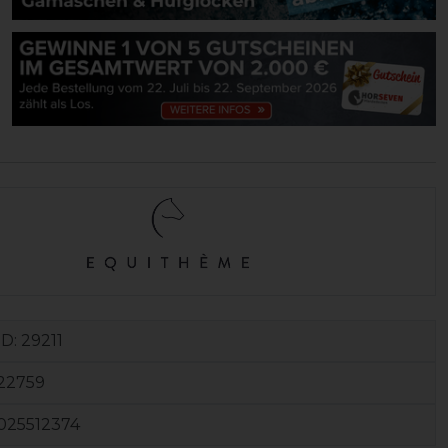
ID:
29211
22759
025512374