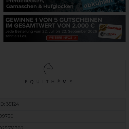
ID:
35124
09750
025531382