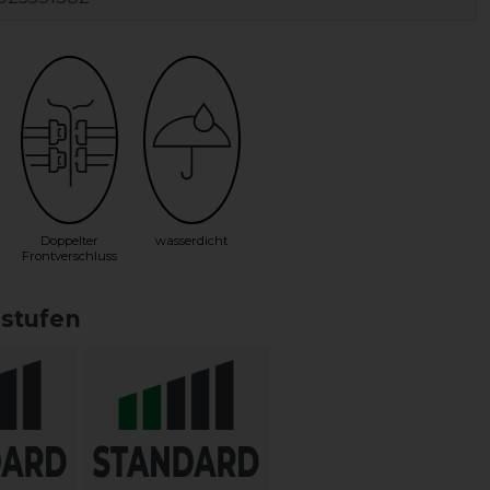
Doppelter
wasserdicht
Frontverschluss
sstufen