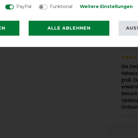
PayPal
Funktional
Weitere Einstellungen
Passt wi
EN
ALLE ABLEHNEN
AUS
Passt m
Die Dec
Halsauss
groß. E
erwähnt
Beinsch
Optimum.
Ordnun