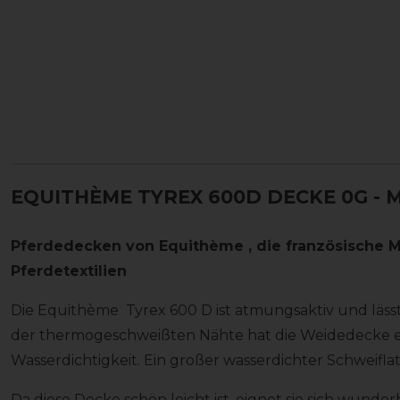
EQUITHÈME TYREX 600D DECKE 0G -
Pferdedecken von
Equithème
, die französische 
Pferdetextilien
Die Equithème Tyrex 600 D ist atmungsaktiv und läss
der thermogeschweißten Nähte hat die Weidedecke e
Wasserdichtigkeit. Ein großer wasserdichter Schweiflat
Da diese Decke schön leicht ist, eignet sie sich wun