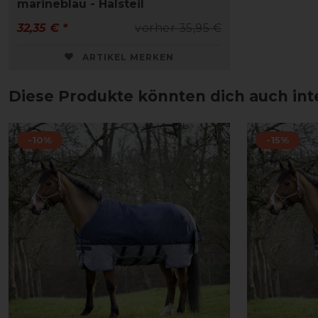
marineblau - Halsteil
32,35 € *
vorher 35,95 €
ARTIKEL MERKEN
Diese Produkte könnten dich auch int
-10%
-15%