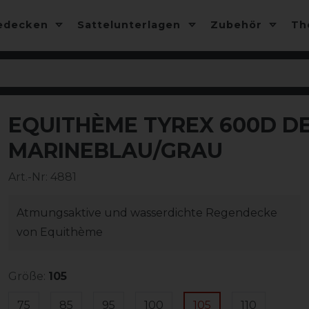
edecken
Sattelunterlagen
Zubehör
T
EQUITHÈME TYREX 600D DE
-5%
MARINEBLAU/GRAU
Art.-Nr:
4881
Atmungsaktive und wasserdichte Regendecke
von Equithème
Größe:
105
75
85
95
100
105
110