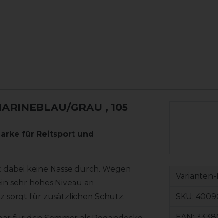
 MARINEBLAU/GRAU
, 105
Marke für Reitsport und
t dabei keine Nässe durch. Wegen
Varianten-
in sehr hohes Niveau an
SKU:
4009
z sorgt für zusätzlichen Schutz.
EAN:
3338
derbar für den Sommer als Regendecke