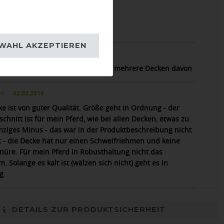
07.10.2023
e angegossen. Perfekt tolle Farbe.
WAHL AKZEPTIEREN
06.11.2022
einem Pferd perfekt, habe bereits mehrere Decken davon
02.02.2019
ke ist von guter Qualität. Größe geht in Ordnung - der
chnitt ist für mein Pferd, wie bei allen Decken, etwas zu
inziges Minus - das war in der Produktbeschreibung nicht
 - die Decke hat nur einen Schweifriehmen und keine
nüre. Für mein Pferd in Robusthaltung nicht das
 Solange es kalt ist (wälzen sich nicht) geht es in
g.
DETAILS ZUR PRODUKTSICHERHEIT