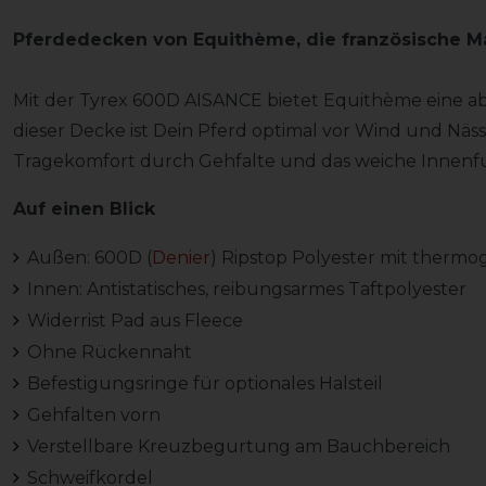
Pferdedecken von Equithème
, die französische M
Mit der Tyrex 600D AISANCE bietet Equithème eine a
dieser Decke ist Dein Pferd optimal vor Wind und Nä
Tragekomfort durch Gehfalte und das weiche Innenfut
Auf einen Blick
Außen: 600D (
Denier
) Ripstop Polyester mit therm
Innen: Antistatisches, reibungsarmes Taftpolyester
Widerrist Pad aus Fleece
Ohne Rückennaht
Befestigungsringe für optionales Halsteil
Gehfalten vorn
Verstellbare Kreuzbegurtung am Bauchbereich
Schweifkordel