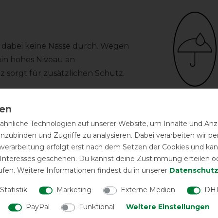
t dabei keine Nässe durch. Wegen
in hohes Niveau an
tz sorgt für zusätzlichen Schutz.
hren hohen Tragekomfort, dank eines
wasserdicht
schen und reibungsarmen Polyester
ür optimale Bewegungsfreiheit
hnliche Technologien auf unserer Website, um Inhalte und Anze
Qualität
inzubinden und Zugriffe zu analysieren. Dabei verarbeiten wir 
m verstellbaren Brustverschluss mit
nverarbeitung erfolgt erst nach dem Setzen der Cookies und kann
. Am Bauch befinden sich tief liegende
 Interesses geschehen. Du kannst deine Zustimmung erteilen o
ufen. Weitere Informationen findest du in unserer
Daten­schutz
chweiflatz.
Statistik
Marketing
Externe Medien
DHL
PayPal
Funktional
Weitere Einstellungen
Reißfest