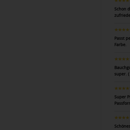
Schon d
zufried
Passt pe
Farbe.
Bauchgu
super. 
Super Pr
Passfor
Schönes 