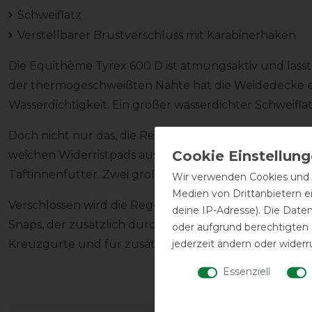
Schweiflatz
Verstellbarer Brustverschluss mit Karabinerhaken
Die Equithème Tyrex 600 D ist atmungsaktiv und läss
der thermogeschweißten Nähte hat die Weidedecke e
Wasserdichtigkeit. Ein großer wasserdichter Schweifla
Doch nicht nur das, die Regendecke besticht durch i
weichen Widerristpads aus Fleece und dem antistati
Taftinnenfutter. Zwei großzügige Gehfalten sorgen f
Wir verwenden Cookies und ä
Medien von Drittanbietern e
Verschlossen wird die Regendecke mit einem doppelte
deine IP-Adresse). Die Date
Snaps, der zusätzlich durch Klettlaschen gesichert ist
oder aufgrund berechtigten
jederzeit ändern oder widerr
Kreuzgurte und für zusätzliche Sicherheit sorgt der S
Essenziell