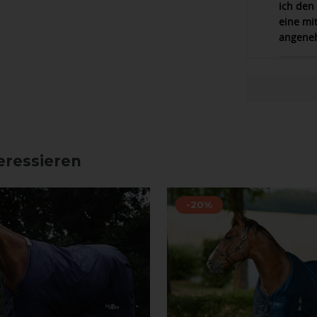
ich den 
eine mit
angeneh
eressieren
-20%