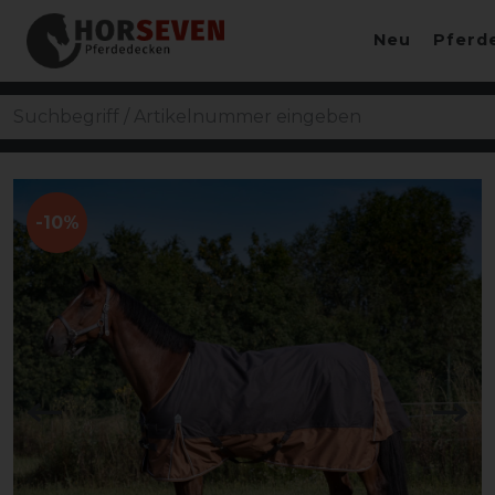
Neu
Pferd
-10%