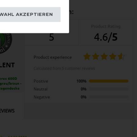
WAHL AKZEPTIEREN
Product Reviews
Product Rating
5
4.6
/
5
product experience
LENT
calculated from 5 customer reviews
yrex 600D
Positive
100%
grau/braun -
Regendecke
Neutral
0%
Negative
0%
EVIEWS