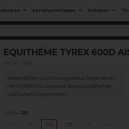
edecken
Sattelunterlagen
Zubehör
T
EQUITHÈME TYREX 600D AI
-10%
Art.-Nr:
7130
Wasserdichte und atmungsaktive Regendecke
mit Gehfalte für optimale Bewegungsfreiheit
und hohen Tragekomfort
Größe:
120
105
115
120
125
135
145