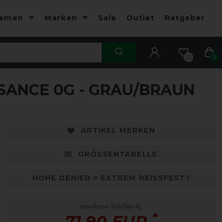
hemen
Marken
Sale
Outlet
Ratgeber
0
0
SANCE 0G - GRAU/BRAUN
-10%
-
ARTIKEL MERKEN
GRÖSSENTABELLE
HOHE DENIER = EXTREM REISSFEST?
vorher 79,90 €
*
71,90 EUR