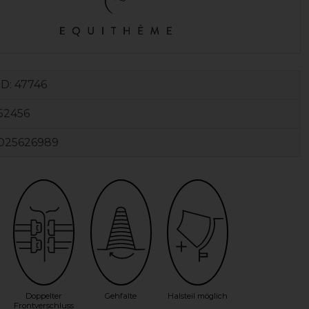
ID:
47746
52456
025626989
Doppelter
Gehfalte
Halsteil möglich
Frontverschluss