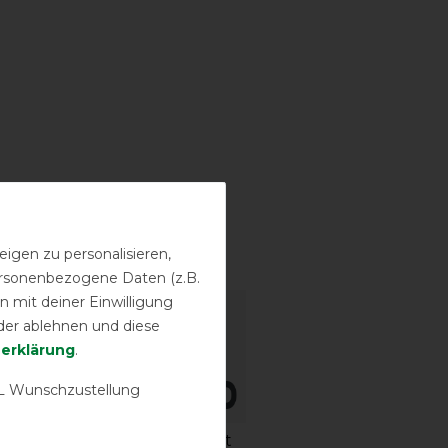
igen zu personalisieren,
sstufen
personenbezogene Daten (z.B.
 mit deiner Einwilligung
der ablehnen und diese
­erklärung
.
 Wunschzustellung
igkeit
Wasserdichtigkeit