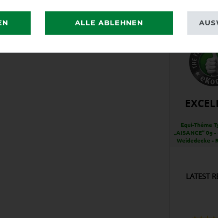
EN
ALLE ABLEHNEN
AUS
EXCEL
Equi-Théme T
„AISANCE“ 0g - 
Weidedecke - 
LATEST R