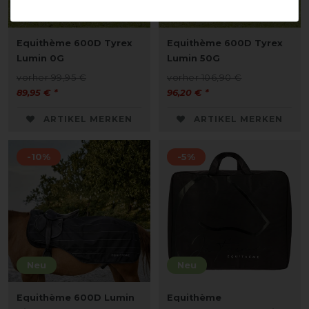
Neu
Neu
Equithème 600D Tyrex
Equithème 600D Tyrex
Lumin 0G
Lumin 50G
vorher 99,95 €
vorher 106,90 €
89,95 € *
96,20 € *
ARTIKEL MERKEN
ARTIKEL MERKEN
-10%
-5%
Neu
Neu
Equithème 600D Lumin
Equithème