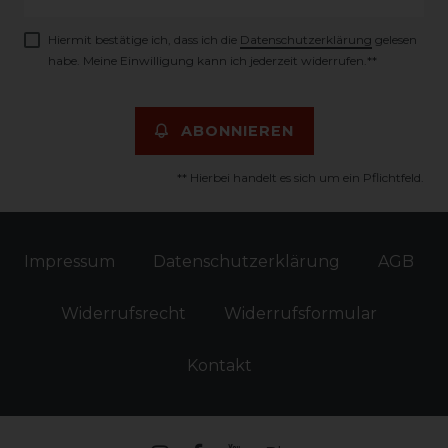
Honig
Hiermit bestätige ich, dass ich die
Daten­schutz­erklärung
gelesen
habe. Meine Einwilligung kann ich jederzeit widerrufen.**
ABONNIEREN
** Hierbei handelt es sich um ein Pflichtfeld.
Impressum
Daten­schutz­erklärung
AGB
Widerrufs­recht
Widerrufs­formular
Kontakt