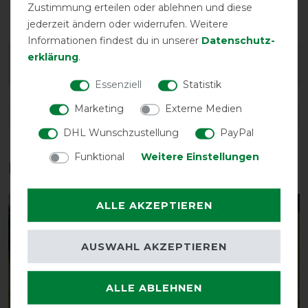
atmungsaktiv
wasserdicht
Zustimmung erteilen oder ablehnen und diese
jederzeit ändern oder widerrufen. Weitere
Informationen findest du in unserer
Daten­schutz­
erklärung
.
Wasch- und Pflegehinweis
Essenziell
Statistik
Marketing
Externe Medien
DETAILS ZUR PRODUKTSICHERHEIT
DHL Wunschzustellung
PayPal
Funktional
Weitere Einstellungen
Das perfekte Zubehör für dich
ALLE AKZEPTIEREN
-10%
-10%
AUSWAHL AKZEPTIEREN
ALLE ABLEHNEN