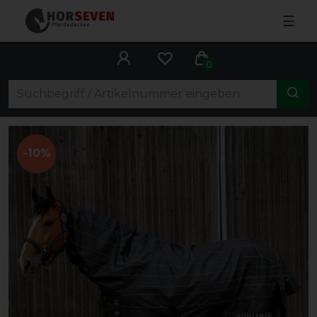
☰
0
-10%