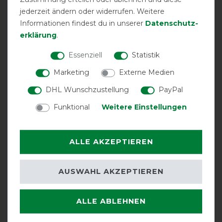
jederzeit ändern oder widerrufen. Weitere
Informationen findest du in unserer
Daten­schutz­
erklärung
.
Essenziell
Statistik
Marketing
Externe Medien
DHL Wunschzustellung
PayPal
abschwitzend
atmungsaktiv
Einfacher
Frontverschluss
Funktional
Weitere Einstellungen
ALLE AKZEPTIEREN
AUSWAHL AKZEPTIEREN
ALLE ABLEHNEN
festes Halsteil
Halsteil
inklusive