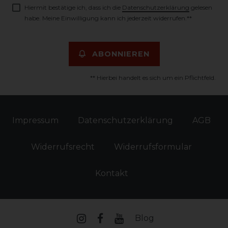
Hiermit bestätige ich, dass ich die
Daten­schutz­erklärung
gelesen
habe. Meine Einwilligung kann ich jederzeit widerrufen.**
ABONNIEREN
** Hierbei handelt es sich um ein Pflichtfeld.
Impressum
Daten­schutz­erklärung
AGB
Widerrufs­recht
Widerrufs­formular
Kontakt
Blog