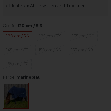
Ideal zum Abschwitzen und Trocknen
Größe:
120 cm / 5'6
120 cm / 5'6
125 cm / 5'9
135 cm / 6'0
145 cm / 6'3
150 cm / 6'6
155 cm / 6'9
165 cm / 7'0
Farbe:
marineblau