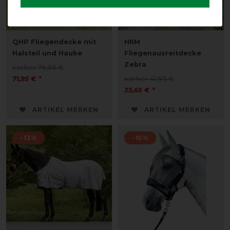
QHP Fliegendecke mit
HKM
Halsteil und Haube
Fliegenausreitdecke
Zebra
vorher 79,95 €
71,95 € *
vorher 41,95 €
35,65 € *
ARTIKEL MERKEN
ARTIKEL MERKEN
-13%
-15%