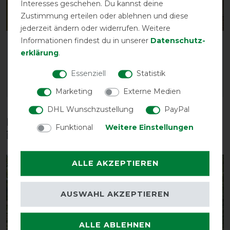
Interesses geschehen. Du kannst deine
Zustimmung erteilen oder ablehnen und diese
jederzeit ändern oder widerrufen. Weitere
Informationen findest du in unserer
Daten­schutz­
Equitheme Mesh Halsteil
Equitheme Mesh Combo
erklärung
.
Fliegendecke
vorher 19,95 €
17,95 € *
55,95 € *
Essenziell
Statistik
ARTIKEL MERKEN
ARTIKEL MERKEN
Marketing
Externe Medien
DHL Wunschzustellung
PayPal
Diese Produkte könnten dich auch
Funktional
Weitere Einstellungen
interessieren
ALLE AKZEPTIEREN
-10%
-15%
AUSWAHL AKZEPTIEREN
ALLE ABLEHNEN