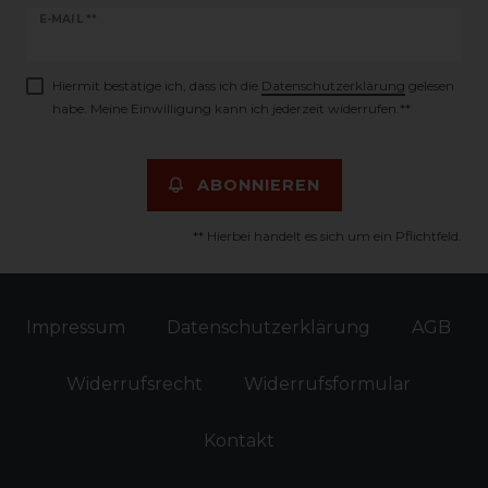
Newsletter
E-MAIL **
Honig
Hiermit bestätige ich, dass ich die
Daten­schutz­erklärung
gelesen
habe. Meine Einwilligung kann ich jederzeit widerrufen.**
ABONNIEREN
** Hierbei handelt es sich um ein Pflichtfeld.
Impressum
Daten­schutz­erklärung
AGB
Widerrufs­recht
Widerrufs­formular
Kontakt