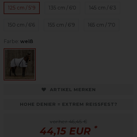
125 cm / 5'9
135 cm / 6'0
145 cm / 6'3
150 cm / 6'6
155 cm / 6'9
165 cm / 7'0
Farbe:
weiß
ARTIKEL MERKEN
HOHE DENIER = EXTREM REISSFEST?
vorher 46,45 €
*
44,15 EUR