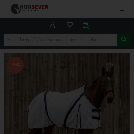
☰
0
-5%