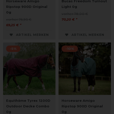
Horseware Amigo
Bucas Freedom Turnout
Ripstop 900D Original
Light 0g
0g
vorher 78,00 €
vorher 76,95 €
70,20 € *
69,25 € *
ARTIKEL MERKEN
ARTIKEL MERKEN
-5%
-10%
Equithème Tyrex 1200D
Horseware Amigo
Outdoor Decke Combo
Ripstop 900D Original
0g
0g