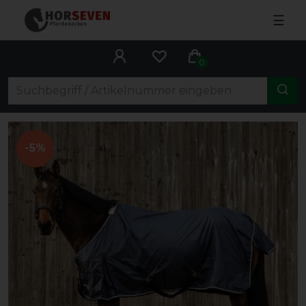
☰
0
-5%