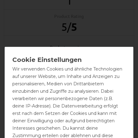
1
Product Rating
5
/
5
product experience
calculated from 1 customer reviews
Wir verwenden Cookies und ähnliche Technologien
auf unserer Website, um Inhalte und Anzeigen zu
Positive
100%
personalisieren, Medien von Drittanbietern
Neutral
0%
einzubinden und Zugriffe zu analysieren. Dabei
Negative
0%
verarbeiten wir personenbezogene Daten (z.B.
deine IP-Adresse). Die Datenverarbeitung erfolgt
erst nach dem Setzen der Cookies und kann mit
LATEST REVIEWS
deiner Einwilligung oder aufgrund berechtigten
10.10.2025
Interesses geschehen. Du kannst deine
Zustimmung erteilen oder ablehnen und diese
Ich finde alle Decken von Equitheme haben die optimale