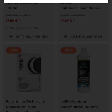
für Pferdedecken -
1200D
1000ml
Führmaschinendecke
vorher 19,80 €
vorher 79,95 €
17,80 € *
71,95 € *
1
Liter
| 17,80 € / Liter
ARTIKEL MERKEN
ARTIKEL MERKEN
-15%
-10%
Euroriding Dicht- und
kellX Membran
Reparaturflicken
Waschmittel 1000ml