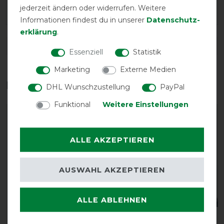
Passform für mien Pferd
jederzeit ändern oder widerrufen. Weitere
Informationen findest du in unserer
Daten­schutz­
erklärung
.
DETAILS ZUR PRODUKTSICHERHEIT
Essenziell
Statistik
Marketing
Externe Medien
Das perfekte Zubehör für dich
DHL Wunschzustellung
PayPal
Funktional
Weitere Einstellungen
-10%
-10%
ALLE AKZEPTIEREN
AUSWAHL AKZEPTIEREN
Bestseller
ALLE ABLEHNEN
kellX Imprägnierspray
Equithème Classic