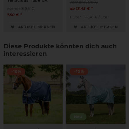
Tenacious Tape GA
vorher 15,90 €
vorher 8,80 €
ab 13,45 € *
7,50 € *
1
Liter
| 14,30 € / Liter
ARTIKEL MERKEN
ARTIKEL MERKEN
Diese Produkte könnten dich auch
interessieren
-10%
-10%
Neu