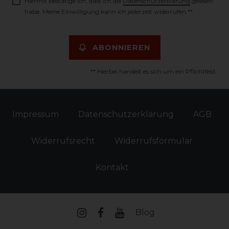
Hiermit bestätige ich, dass ich die
Daten­schutz­erklärung
gelesen
habe. Meine Einwilligung kann ich jederzeit widerrufen.**
ABONNIEREN
** Hierbei handelt es sich um ein Pflichtfeld.
Impressum
Daten­schutz­erklärung
AGB
Widerrufs­recht
Widerrufs­formular
Kontakt
Blog