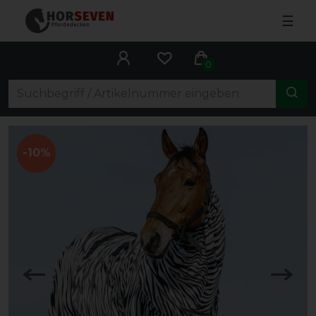
☰
0
-10%