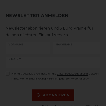
NEWSLETTER ANMELDEN
Newsletter abonnieren und 5 Euro Prämie für
deinen nächsten Einkauf sichern
VORNAME
NACHNAME
Newsletter
E-MAIL **
Honig
Hiermit bestätige ich, dass ich die
Daten­schutz­erklärung
gelesen
habe. Meine Einwilligung kann ich jederzeit widerrufen.**
ABONNIEREN