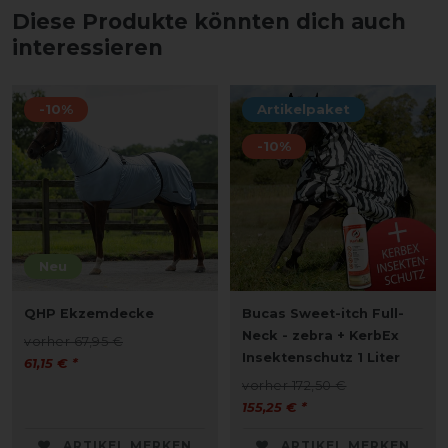
Diese Produkte könnten dich auch
interessieren
-10%
Artikelpaket
-10%
Neu
QHP Ekzemdecke
Bucas Sweet-itch Full-
Neck - zebra + KerbEx
vorher 67,95 €
Insektenschutz 1 Liter
61,15 € *
vorher 172,50 €
155,25 € *
ARTIKEL MERKEN
ARTIKEL MERKEN