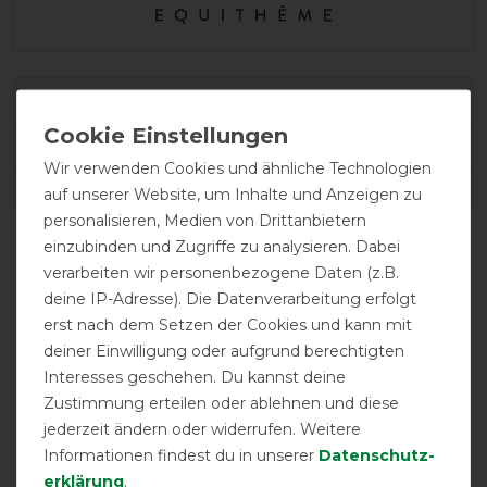
Varianten-ID:
65479
SKU:
400708069
Wir verwenden Cookies und ähnliche Technologien
EAN:
3338025786492
auf unserer Website, um Inhalte und Anzeigen zu
personalisieren, Medien von Drittanbietern
einzubinden und Zugriffe zu analysieren. Dabei
verarbeiten wir personenbezogene Daten (z.B.
deine IP-Adresse). Die Datenverarbeitung erfolgt
erst nach dem Setzen der Cookies und kann mit
deiner Einwilligung oder aufgrund berechtigten
Interesses geschehen. Du kannst deine
Zustimmung erteilen oder ablehnen und diese
jederzeit ändern oder widerrufen. Weitere
festes Halsteil
Informationen findest du in unserer
Daten­schutz­
erklärung
.