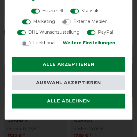
DETAILS ZUR PRODUKTSICHERHEIT
Essenziell
Statistik
Marketing
Externe Medien
Das perfekte Zubehör für dich
DHL Wunschzustellung
PayPal
Funktional
Weitere Einstellungen
-13%
-13%
ALLE AKZEPTIEREN
AUSWAHL AKZEPTIEREN
ALLE ABLEHNEN
Busse Fliegenmaske FLY
Busse Fliegenmaske FLY
GUARD II
GUARD II
vorher 19,85 €
vorher 19,85 €
17,30 € *
17,30 € *