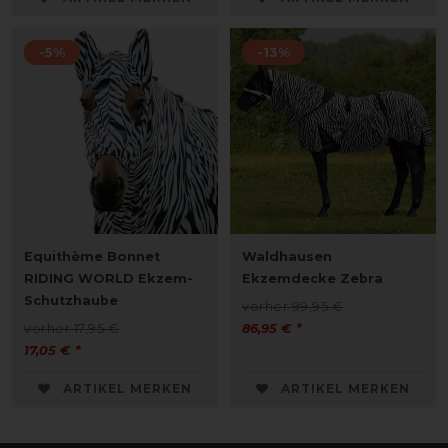
-5%
-13%
Equithème Bonnet
Waldhausen
RIDING WORLD Ekzem-
Ekzemdecke Zebra
Schutzhaube
vorher 99,95 €
vorher 17,95 €
86,95 € *
17,05 € *
ARTIKEL MERKEN
ARTIKEL MERKEN