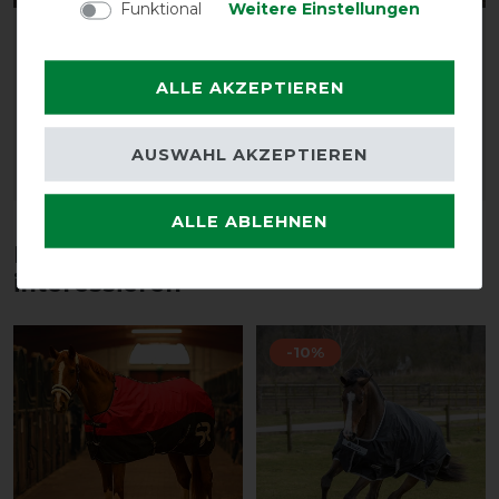
Funktional
Weitere Einstellungen
Equithème Teddy
Equithème Teddy
Wolldecke - marineblau
Lammfell Stalldecke -
marineblau 0g
ALLE AKZEPTIEREN
vorher 119,00 €
107,10 € *
vorher 119,00 €
77,35 € *
AUSWAHL AKZEPTIEREN
ARTIKEL MERKEN
ARTIKEL MERKEN
ALLE ABLEHNEN
Diese Produkte könnten dich auch
interessieren
-10%