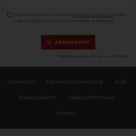
Honig
Hiermit bestätige ich, dass ich die
Daten­schutz­erklärung
gelesen
habe. Meine Einwilligung kann ich jederzeit widerrufen.**
ABONNIEREN
** Hierbei handelt es sich um ein Pflichtfeld.
Impressum
Daten­schutz­erklärung
AGB
Widerrufs­recht
Widerrufs­formular
Kontakt