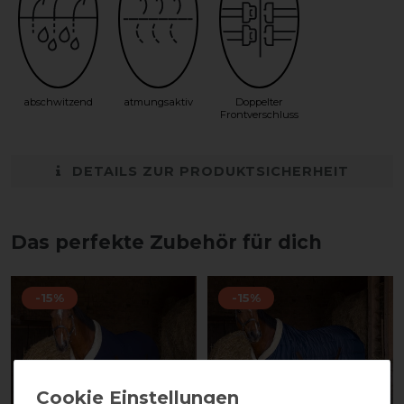
abschwitzend
atmungsaktiv
Doppelter
Frontverschluss
DETAILS ZUR PRODUKTSICHERHEIT
Das perfekte Zubehör für dich
-15%
-15%