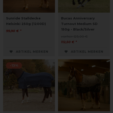
Sunride Stalldecke
Bucas Anniversary
Helsinki 250g (1200D)
Turnout Medium SD
150g - Black/Silver
99,90 € *
vorher 125,00 €
112,50 € *
ARTIKEL MERKEN
ARTIKEL MERKEN
-13%