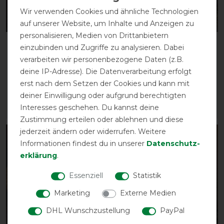
Wir verwenden Cookies und ähnliche Technologien
auf unserer Website, um Inhalte und Anzeigen zu
personalisieren, Medien von Drittanbietern
Equithème Teddy
Equithème Teddy
einzubinden und Zugriffe zu analysieren. Dabei
Polarfleecedecke -
Stalldecke 200g -
verarbeiten wir personenbezogene Daten (z.B.
marineblau
marineblau
deine IP-Adresse). Die Datenverarbeitung erfolgt
vorher 89,00 €
vorher 99,90 €
erst nach dem Setzen der Cookies und kann mit
75,60 € *
84,90 € *
deiner Einwilligung oder aufgrund berechtigten
Interesses geschehen. Du kannst deine
ARTIKEL MERKEN
ARTIKEL MERKEN
Zustimmung erteilen oder ablehnen und diese
jederzeit ändern oder widerrufen. Weitere
-10%
-35%
Informationen findest du in unserer
Daten­schutz­
erklärung
.
Essenziell
Statistik
Marketing
Externe Medien
DHL Wunschzustellung
PayPal