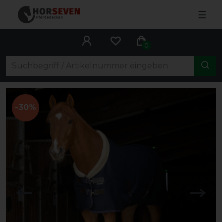
☰
0
-30%