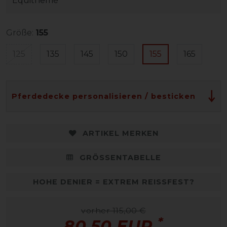
Equithemè
Größe:
155
125
135
145
150
155
165
Pferdedecke personalisieren / besticken
ARTIKEL MERKEN
GRÖSSENTABELLE
HOHE DENIER = EXTREM REISSFEST?
vorher 115,00 €
*
80,50 EUR