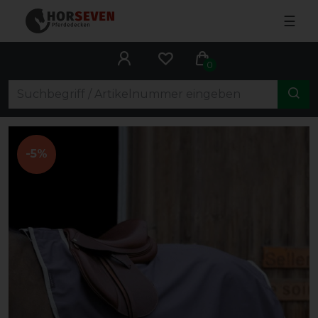
☰
0
-5%