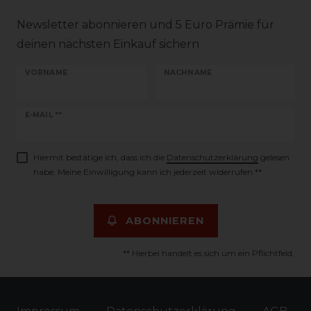
Newsletter abonnieren und 5 Euro Prämie für
deinen nächsten Einkauf sichern
VORNAME
NACHNAME
Newsletter
E-MAIL **
Honig
Hiermit bestätige ich, dass ich die
Daten­schutz­erklärung
gelesen
habe. Meine Einwilligung kann ich jederzeit widerrufen.**
ABONNIEREN
** Hierbei handelt es sich um ein Pflichtfeld.