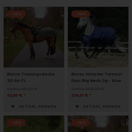
-13%
-10%
Busse Trainingsdecke
Bucas Smartex Turnout
3D Air FL
Rain Big Neck 0g - blue
vorher 49,00 €
vorher 249,00 €
42,60 € *
224,10 € *
ARTIKEL MERKEN
ARTIKEL MERKEN
-13%
-13%