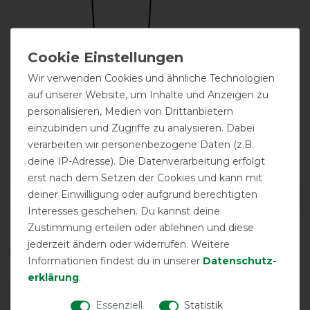
Wir verwenden Cookies und ähnliche Technologien
auf unserer Website, um Inhalte und Anzeigen zu
personalisieren, Medien von Drittanbietern
einzubinden und Zugriffe zu analysieren. Dabei
verarbeiten wir personenbezogene Daten (z.B.
Nachhaltig
hergestellt
deine IP-Adresse). Die Datenverarbeitung erfolgt
erst nach dem Setzen der Cookies und kann mit
deiner Einwilligung oder aufgrund berechtigten
DETAILS ZUR PRODUKTSICHERHEIT
Interesses geschehen. Du kannst deine
Zustimmung erteilen oder ablehnen und diese
jederzeit ändern oder widerrufen. Weitere
Das perfekte Zubehör für dich
Informationen findest du in unserer
Daten­schutz­
erklärung
.
-10%
Essenziell
Statistik