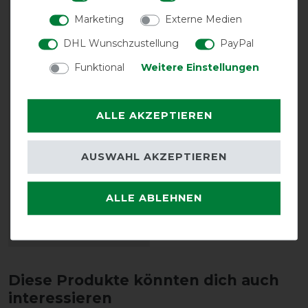
Marketing
Externe Medien
DHL Wunschzustellung
PayPal
Funktional
Weitere Einstellungen
Bestseller
ALLE AKZEPTIEREN
kellX Imprägnierspray
für Pferdedecken -
AUSWAHL AKZEPTIEREN
1000ml
vorher 19,80 €
17,80 € *
ALLE ABLEHNEN
1
Liter
| 17,80 € / Liter
ARTIKEL MERKEN
Diese Produkte könnten dich auch
interessieren