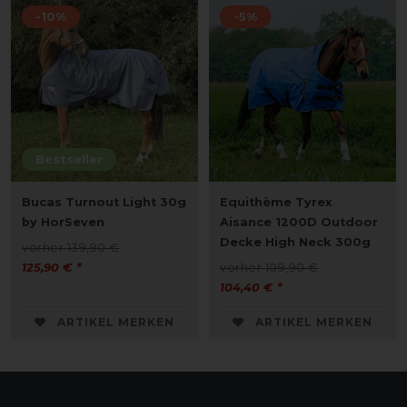
-10%
-5%
Bestseller
Bucas Turnout Light 30g
Equithème Tyrex
by HorSeven
Aisance 1200D Outdoor
Decke High Neck 300g
vorher 139,90 €
125,90 € *
vorher 109,90 €
104,40 € *
ARTIKEL MERKEN
ARTIKEL MERKEN