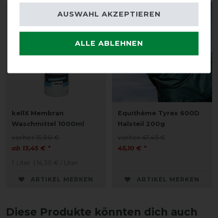
AUSWAHL AKZEPTIEREN
-10%
-5%
ALLE ABLEHNEN
kellX Membran
Equithème Tyrex 600D
Waschmittel 1000ml
Halsteil 200g
vorher 15,90 €
vorher 47,45 €
ab 13,45 € *
45,10 € *
1
Liter
| 14,30 € / Liter
ARTIKEL MERKEN
ARTIKEL MERKEN
Diese Produkte könnten dich auch