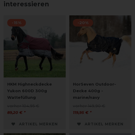
interessieren
-15%
-20%
HKM Highneckdecke
HorSeven Outdoor-
Yukon 600D 300g
Decke 400g -
Wattefüllung
marine/navy
vorher 104,95 €
vorher 149,90 €
89,20 € *
119,95 € *
ARTIKEL MERKEN
ARTIKEL MERKEN