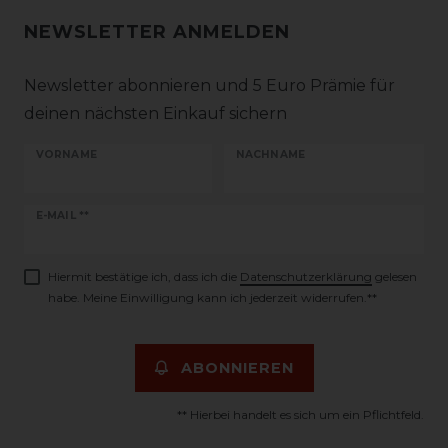
NEWSLETTER ANMELDEN
Newsletter abonnieren und 5 Euro Prämie für
deinen nächsten Einkauf sichern
VORNAME
NACHNAME
Newsletter
E-MAIL **
Honig
Hiermit bestätige ich, dass ich die
Daten­schutz­erklärung
gelesen
habe. Meine Einwilligung kann ich jederzeit widerrufen.**
ABONNIEREN
** Hierbei handelt es sich um ein Pflichtfeld.