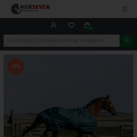
☰
0
-5%