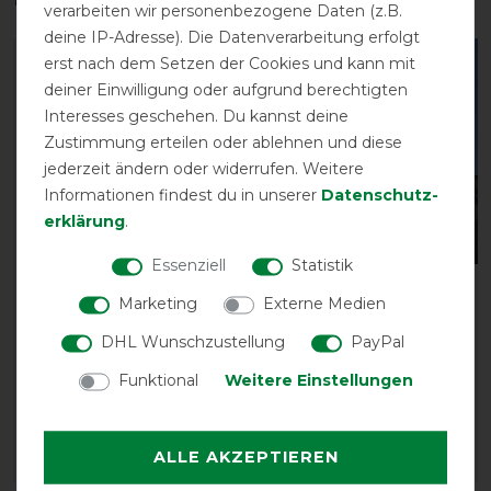
verarbeiten wir personenbezogene Daten (z.B.
deine IP-Adresse). Die Datenverarbeitung erfolgt
erst nach dem Setzen der Cookies und kann mit
-10%
-5%
deiner Einwilligung oder aufgrund berechtigten
Interesses geschehen. Du kannst deine
Zustimmung erteilen oder ablehnen und diese
jederzeit ändern oder widerrufen. Weitere
Informationen findest du in unserer
Daten­schutz­
erklärung
.
Bestseller
Essenziell
Statistik
kellX Imprägnierspray
Equithème Tyrex 600D
Marketing
Externe Medien
für Pferdedecken -
Halsteil 200g
1000ml
DHL Wunschzustellung
PayPal
vorher 47,45 €
vorher 19,80 €
45,10 € *
Funktional
Weitere Einstellungen
17,80 € *
1
Liter
| 17,80 € / Liter
ALLE AKZEPTIEREN
ARTIKEL MERKEN
ARTIKEL MERKEN