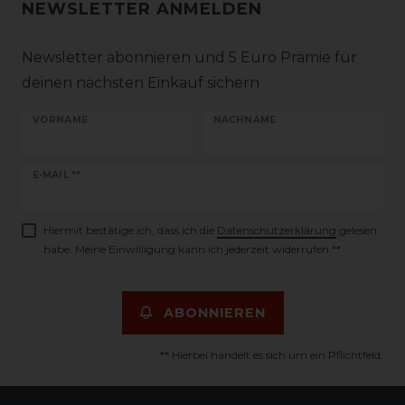
NEWSLETTER ANMELDEN
Newsletter abonnieren und 5 Euro Prämie für
deinen nächsten Einkauf sichern
VORNAME
NACHNAME
Newsletter
E-MAIL **
Honig
Hiermit bestätige ich, dass ich die
Daten­schutz­erklärung
gelesen
habe. Meine Einwilligung kann ich jederzeit widerrufen.**
ABONNIEREN
** Hierbei handelt es sich um ein Pflichtfeld.