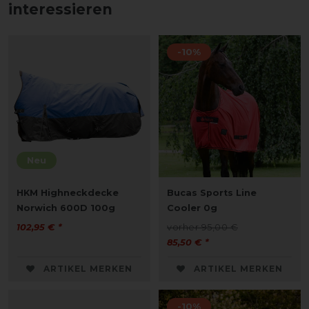
interessieren
-10%
Neu
HKM Highneckdecke
Bucas Sports Line
Norwich 600D 100g
Cooler 0g
102,95 € *
vorher 95,00 €
85,50 € *
ARTIKEL MERKEN
ARTIKEL MERKEN
-10%