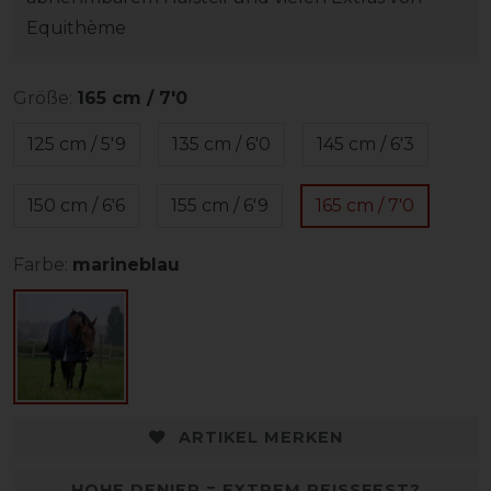
Equithème
Größe:
165 cm / 7'0
125 cm / 5'9
135 cm / 6'0
145 cm / 6'3
150 cm / 6'6
155 cm / 6'9
165 cm / 7'0
Farbe:
marineblau
ARTIKEL MERKEN
HOHE DENIER = EXTREM REISSFEST?