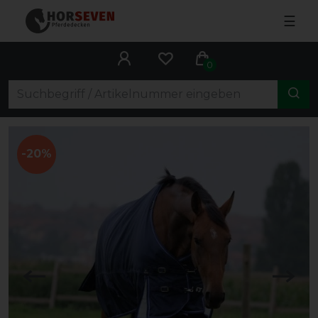
☰
0
-20%