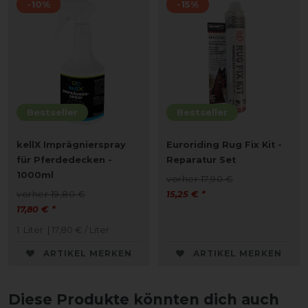
-10%
-15%
Bestseller
Bestseller
kellX Imprägnierspray
Euroriding Rug Fix Kit -
für Pferdedecken -
Reparatur Set
1000ml
vorher 17,90 €
vorher 19,80 €
15,25 € *
17,80 € *
1
Liter
| 17,80 € / Liter
ARTIKEL MERKEN
ARTIKEL MERKEN
Diese Produkte könnten dich auch