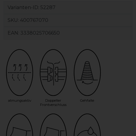
Varianten-ID:
52287
SKU:
400767070
EAN:
3338025706650
atmungsaktiv
Doppelter
Gehfalte
Frontverschluss