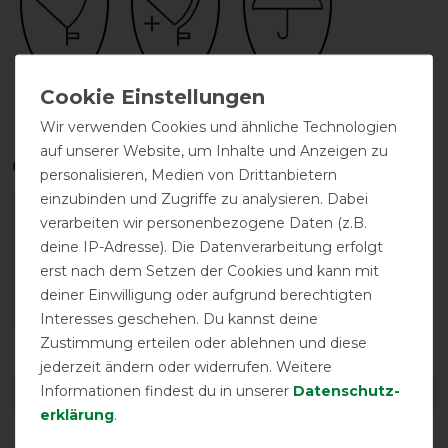
Halsteil
Halsteil möglich
wasserdicht
inklusive
Wir verwenden Cookies und ähnliche Technologien
auf unserer Website, um Inhalte und Anzeigen zu
Qualitätsstufen
personalisieren, Medien von Drittanbietern
einzubinden und Zugriffe zu analysieren. Dabei
verarbeiten wir personenbezogene Daten (z.B.
deine IP-Adresse). Die Datenverarbeitung erfolgt
erst nach dem Setzen der Cookies und kann mit
deiner Einwilligung oder aufgrund berechtigten
Interesses geschehen. Du kannst deine
Zustimmung erteilen oder ablehnen und diese
Reißfestigkeit
Wasserdichtigkeit
jederzeit ändern oder widerrufen. Weitere
Informationen findest du in unserer
Daten­schutz­
DETAILS ZUR PRODUKTSICHERHEIT
erklärung
.