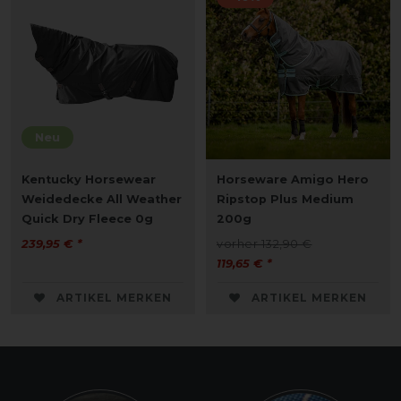
Neu
Kentucky Horsewear
Horseware Amigo Hero
Weidedecke All Weather
Ripstop Plus Medium
Quick Dry Fleece 0g
200g
239,95 € *
vorher 132,90 €
119,65 € *
ARTIKEL MERKEN
ARTIKEL MERKEN