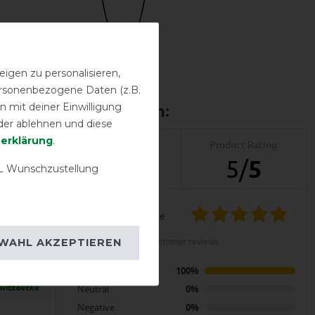
Bestickung
möglich
igen zu personalisieren,
personenbezogene Daten (z.B.
 mit deiner Einwilligung
der ablehnen und diese
­erklärung
.
Product Reviews
Product Rating
2
5
/
5
 Wunschzustellung
product experience
LENT
calculated from 2 customer reviews
WAHL AKZEPTIEREN
Basics
Positive
100%
 Fleece 0g -
hwitzdecke
Neutral
0%
Negative
0%