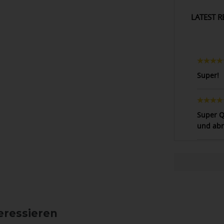
LATEST R
Super!
Super Q
und abre
eressieren