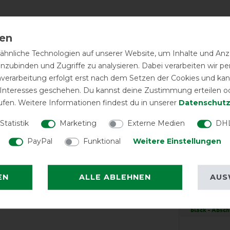
hnliche Technologien auf unserer Website, um Inhalte und Anze
inzubinden und Zugriffe zu analysieren. Dabei verarbeiten wir 
nverarbeitung erfolgt erst nach dem Setzen der Cookies und kann
 Interesses geschehen. Du kannst deine Zustimmung erteilen o
ufen. Weitere Informationen findest du in unserer
Daten­schutz
Statistik
Marketing
Externe Medien
DHL
PayPal
Funktional
Weitere Einstellungen
EXCEL
EN
ALLE ABLEHNEN
AUS
Eskadron 
Abschwitzdecke
black - Absc