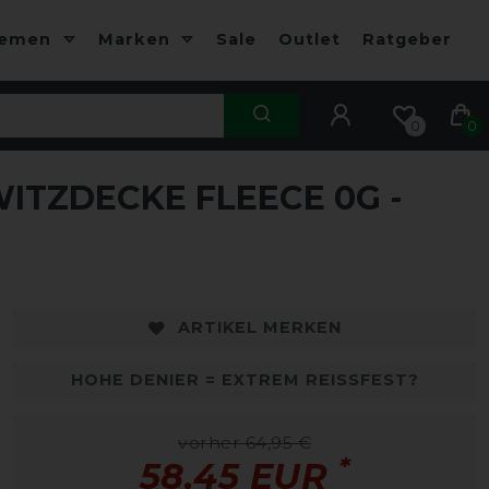
hemen
Marken
Sale
Outlet
Ratgeber
0
0
ITZDECKE FLEECE 0G -
ARTIKEL MERKEN
HOHE DENIER = EXTREM REISSFEST?
vorher 64,95 €
*
58,45 EUR