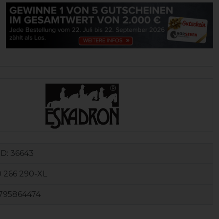
ID:
36643
0 266 290-XL
795864474