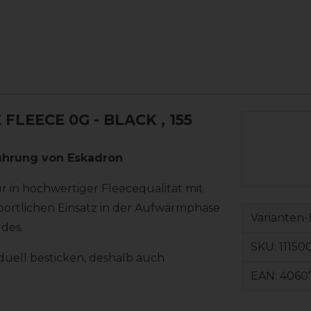
FLEECE 0G - BLACK
, 155
ührung von Eskadron
 in hochwertiger Fleecequalität mit
portlichen Einsatz in der Aufwärmphase
Varianten-
des.
SKU:
11150
viduell besticken, deshalb auch
EAN:
4060