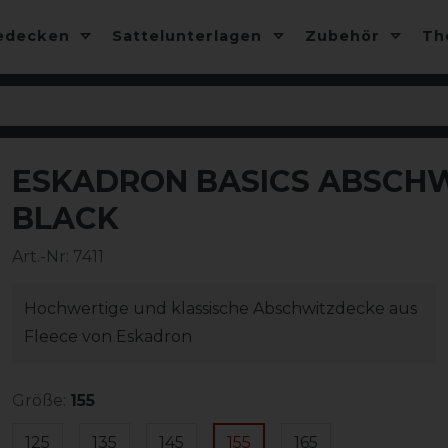
edecken
Sattelunterlagen
Zubehör
T
ESKADRON BASICS ABSCHW
BLACK
Art.-Nr:
7411
Hochwertige und klassische Abschwitzdecke aus
Fleece von Eskadron
Größe:
155
125
135
145
155
165