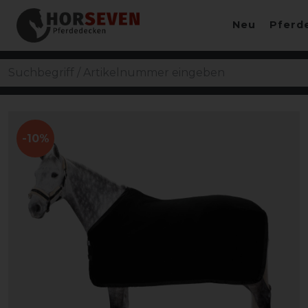
Neu
Pferd
-10%