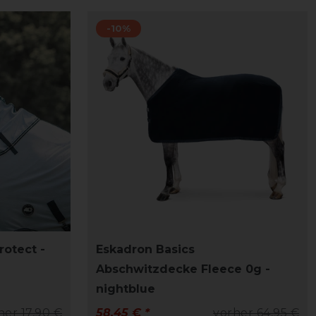
-10%
rotect -
Eskadron Basics
Abschwitzdecke Fleece 0g -
nightblue
her 17,90 €
58,45 € *
vorher 64,95 €