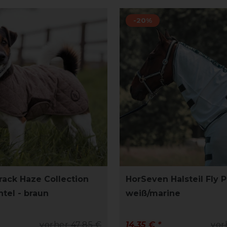
-20%
rack Haze Collection
HorSeven Halsteil Fly P
el - braun
weiß/marine
vorher 47,85 €
14,35 € *
vor