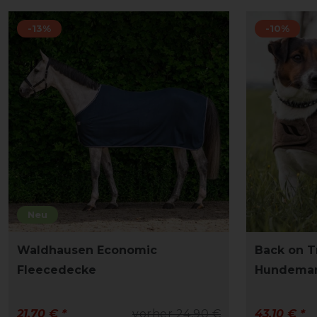
-13%
-10%
Neu
Waldhausen Economic
Back on T
Fleecedecke
Hundemant
21,70 € *
vorher 24,90 €
43,10 € *