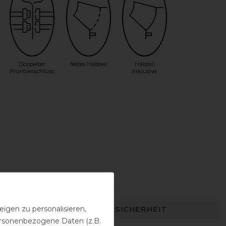
Doppelter
festes Halsteil
Halsteil
Frontverschluss
inklusive
igen zu personalisieren,
DETAILS ZUR PRODUKTSICHERHEIT
personenbezogene Daten (z.B.