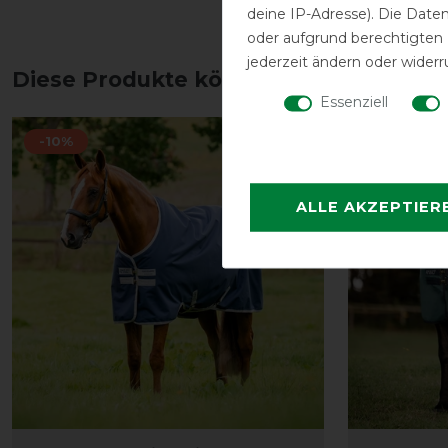
deine IP-Adresse). Die Date
oder aufgrund berechtigten
jederzeit ändern oder widerr
Diese Produkte könnten dich auch int
Essenziell
-10%
-10%
ALLE AKZEPTIER