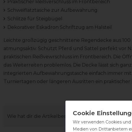
Praktischer Reißverschluss im Frontbereich
Schweiflatztasche zur Aufbewahrung
Schlitze für Steigbügel
Dekorativer Eskadron Schriftzug am Halsteil
Leichte großzügig geschnittene Regendecke aus 100 
atmungsaktiv. Schützt Pferd und Sattel perfekt vor N
praktischen Reißvewrschluss im Frontbereich. Die Öf
das Weiterreiten problemlos. Die Decke lässt sich gan
integrierten Aufbewahrungstasche einfach immer mi
Turniertagen oder längeren Ausritten ein praktischer 
Wie hat dir die Artikelbeschreibung gefallen?
Wir verwenden Cookies und ä
Medien von Drittanbietern e