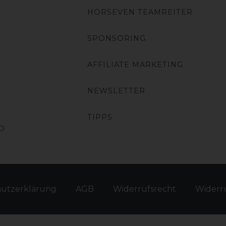
HORSEVEN TEAMREITER
SPONSORING
AFFILIATE MARKETING
NEWSLETTER
TIPPS
O
hutz­erklärung
AGB
Widerrufs­recht
Widerru