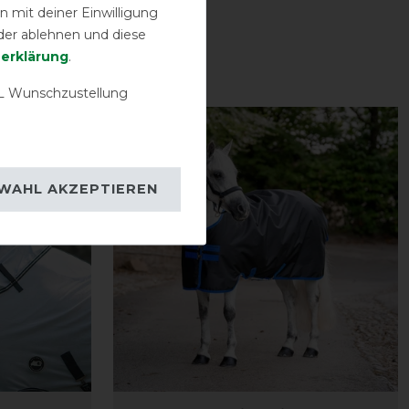
 mit deiner Einwilligung
der ablehnen und diese
­erklärung
.
 Wunschzustellung
-10%
WAHL AKZEPTIEREN