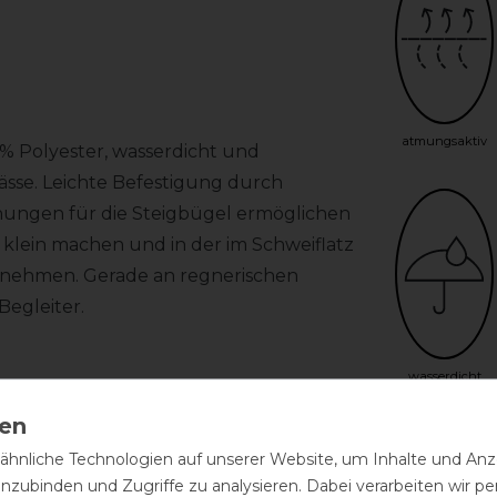
atmungsaktiv
% Polyester, wasserdicht und
ässe. Leichte Befestigung durch
fnungen für die Steigbügel ermöglichen
z klein machen und in der im Schweiflatz
tnehmen. Gerade an regnerischen
Begleiter.
wasserdicht
hnliche Technologien auf unserer Website, um Inhalte und Anze
inzubinden und Zugriffe zu analysieren. Dabei verarbeiten wir 