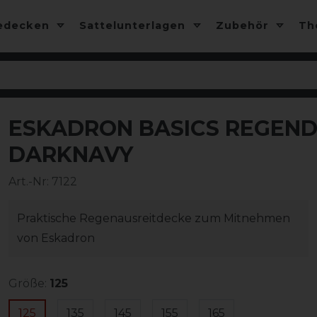
edecken
Sattelunterlagen
Zubehör
T
ESKADRON BASICS REGENDE
DARKNAVY
Art.-Nr:
7122
Praktische Regenausreitdecke zum Mitnehmen
von Eskadron
Größe:
125
125
135
145
155
165