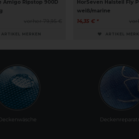
e Amigo Ripstop 900D
HorSeven Halsteil Fly P
0g
weiß/marine
vorher 79,95 €
14,35 € *
vor
ARTIKEL MERKEN
ARTIKEL MER
Deckenwäsche
Deckenreparat