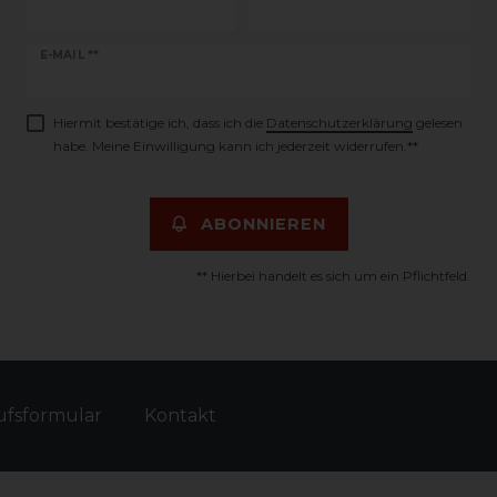
Newsletter
E-MAIL **
Honig
Hiermit bestätige ich, dass ich die
Daten­schutz­erklärung
gelesen
habe. Meine Einwilligung kann ich jederzeit widerrufen.**
ABONNIEREN
** Hierbei handelt es sich um ein Pflichtfeld.
fs­formular
Kontakt