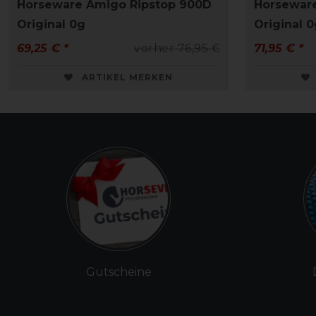
Horseware Amigo Ripstop 900D
Horsewar
Original 0g
Original 
69,25 € *
vorher 76,95 €
71,95 € *
ARTIKEL MERKEN
Gutscheine