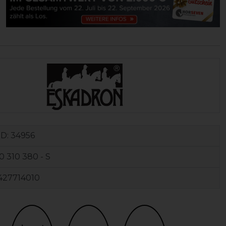
ID:
34956
0 310 380 - S
427714010