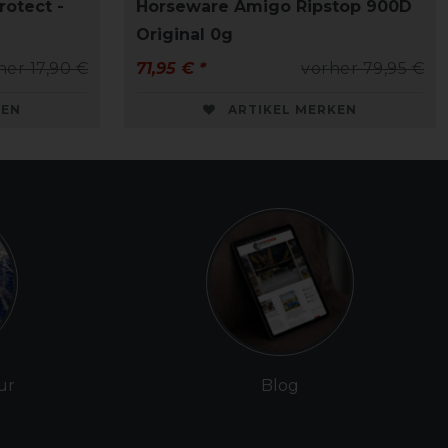
rotect -
Horseware Amigo Ripstop 900D
Original 0g
her 17,90 €
71,95 € *
vorher 79,95 €
KEN
ARTIKEL MERKEN
ur
Blog