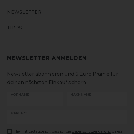
NEWSLETTER
TIPPS
NEWSLETTER ANMELDEN
Newsletter abonnieren und 5 Euro Prämie für
deinen nächsten Einkauf sichern
VORNAME
NACHNAME
Newsletter
E-MAIL **
Honig
Hiermit bestätige ich, dass ich die
Daten­schutz­erklärung
gelesen