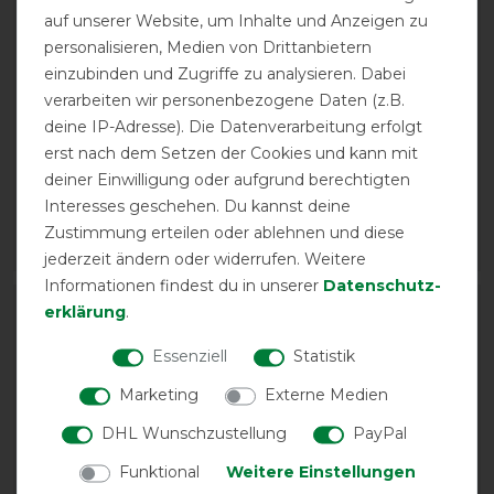
auf unserer Website, um Inhalte und Anzeigen zu
personalisieren, Medien von Drittanbietern
einzubinden und Zugriffe zu analysieren. Dabei
verarbeiten wir personenbezogene Daten (z.B.
Eskadron Basics Fly
kellX Membran
deine IP-Adresse). Die Datenverarbeitung erfolgt
Hood Dynairmesh Sport
Waschmittel 1000ml
erst nach dem Setzen der Cookies und kann mit
32,95 € *
vorher 15,90 €
deiner Einwilligung oder aufgrund berechtigten
ab 13,45 € *
Interesses geschehen. Du kannst deine
1
Liter
| 14,30 € / Liter
Zustimmung erteilen oder ablehnen und diese
ARTIKEL MERKEN
ARTIKEL MERKEN
jederzeit ändern oder widerrufen. Weitere
Informationen findest du in unserer
Daten­schutz­
erklärung
.
Essenziell
Statistik
Marketing
Externe Medien
DHL Wunschzustellung
PayPal
Funktional
Weitere Einstellungen