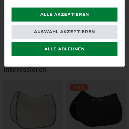
Eskadron Tendon Boots
Eskadron Basics Fly
ALLE AKZEPTIEREN
FauxFur - white -
Hood Dynairmesh Sport
Gamaschen
32,95 € *
AUSWAHL AKZEPTIEREN
49,95 € *
ARTIKEL MERKEN
ARTIKEL MERKEN
ALLE ABLEHNEN
Diese Produkte könnten dich auch
interessieren
-10%