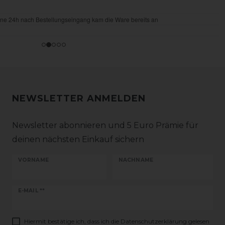
NEWSLETTER ANMELDEN
Newsletter abonnieren und 5 Euro Prämie für
deinen nächsten Einkauf sichern
VORNAME
NACHNAME
Newsletter
E-MAIL **
Honig
Hiermit bestätige ich, dass ich die
Daten­schutz­erklärung
gelesen