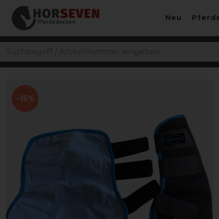
Neu
Pferd
-15%