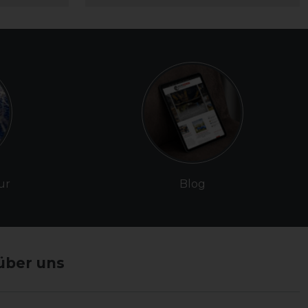
ur
Blog
über uns