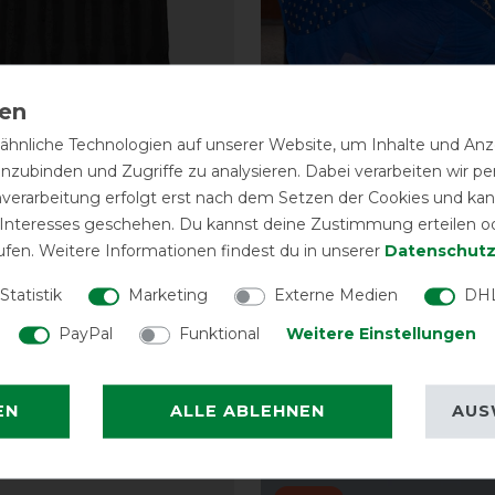
hnliche Technologien auf unserer Website, um Inhalte und Anze
inzubinden und Zugriffe zu analysieren. Dabei verarbeiten wir 
nverarbeitung erfolgt erst nach dem Setzen der Cookies und kann
 Interesses geschehen. Du kannst deine Zustimmung erteilen o
ufen. Weitere Informationen findest du in unserer
Daten­schutz
 Ice-Vibe Cold Packs -
Accuhorsemat Akupre
ar
Cooler
Statistik
Marketing
Externe Medien
DHL
vorher 29,95 €
329,00 € *
PayPal
Funktional
Weitere Einstellungen
ARTIKEL MERKEN
ARTIKEL MER
EN
ALLE ABLEHNEN
AUS
eressieren