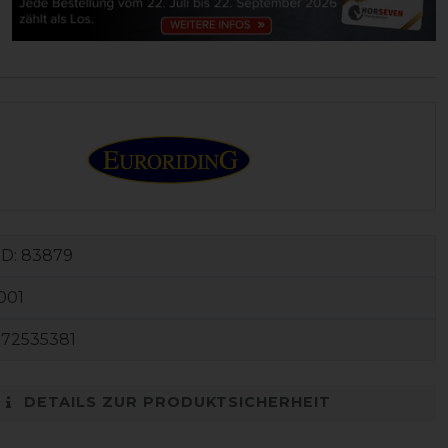
ID:
83879
001
172535381
DETAILS ZUR PRODUKTSICHERHEIT