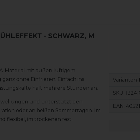
KÜHLEFFEKT
- SCHWARZ, M
-Material mit außen luftigem
ganz ohne Einfrieren. Einfach ins
Varianten-
stungskälte hält mehrere Stunden an.
SKU:
13241
Schwellungen und unterstützt den
EAN:
4052
eration oder an heißen Sommertagen. Im
 flexibel, im trockenen fest.