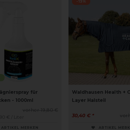
-13%
r
ägnierspray für
Waldhausen Health + C
ken - 1000ml
Layer Halsteil
vorher 19,80 €
30,40 € *
vor
,80 € / Liter
ARTIKEL MERKEN
ARTIKEL MER