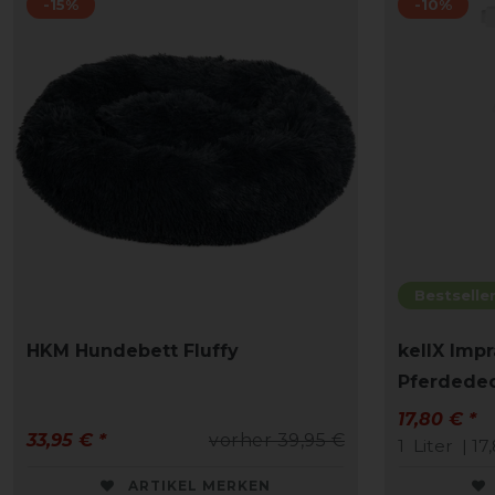
-15%
-10%
Bestselle
HKM Hundebett Fluffy
kellX Impr
Pferdedec
17,80 € *
33,95 € *
vorher 39,95 €
1
Liter
| 17
ARTIKEL MERKEN