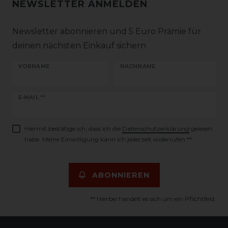
NEWSLETTER ANMELDEN
Newsletter abonnieren und 5 Euro Prämie für
deinen nächsten Einkauf sichern
VORNAME
NACHNAME
Newsletter
E-MAIL **
Honig
Hiermit bestätige ich, dass ich die
Daten­schutz­erklärung
gelesen
habe. Meine Einwilligung kann ich jederzeit widerrufen.**
ABONNIEREN
** Hierbei handelt es sich um ein Pflichtfeld.