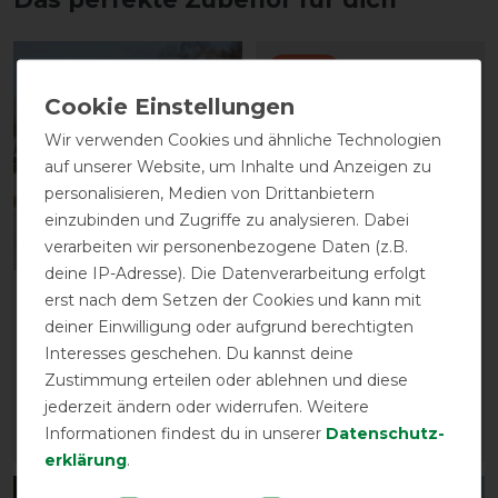
-13%
Wir verwenden Cookies und ähnliche Technologien
auf unserer Website, um Inhalte und Anzeigen zu
personalisieren, Medien von Drittanbietern
einzubinden und Zugriffe zu analysieren. Dabei
verarbeiten wir personenbezogene Daten (z.B.
deine IP-Adresse). Die Datenverarbeitung erfolgt
Sunride Cool Down
Waldhausen
erst nach dem Setzen der Cookies und kann mit
Kühldecke mit Halsteil
Bandagierkissen für
deiner Einwilligung oder aufgrund berechtigten
und Tuch
Stall- Wärmegamaschen
Interesses geschehen. Du kannst deine
59,90 € *
vorher 21,90 €
Zustimmung erteilen oder ablehnen und diese
19,05 € *
jederzeit ändern oder widerrufen. Weitere
Informationen findest du in unserer
Daten­schutz­
ARTIKEL MERKEN
ARTIKEL MERKEN
erklärung
.