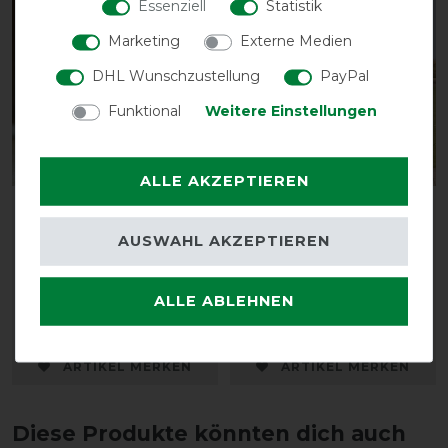
Essenziell
Statistik
-13%
-13%
Marketing
Externe Medien
DHL Wunschzustellung
PayPal
Funktional
Weitere Einstellungen
ALLE AKZEPTIEREN
Waldhausen Stall-
Waldhausen Health +
Wärmegamaschen - 1
Care Ice Layer Halsteil
AUSWAHL AKZEPTIEREN
Paar
vorher 34,95 €
vorher 44,95 €
30,40 € *
ALLE ABLEHNEN
39,10 € *
1
Paar
ARTIKEL MERKEN
ARTIKEL MERKEN
Diese Produkte könnten dich auch