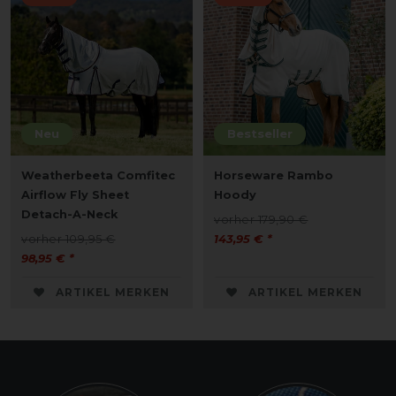
Neu
Bestseller
Weatherbeeta Comfitec
Horseware Rambo
Airflow Fly Sheet
Hoody
Detach-A-Neck
vorher 179,90 €
vorher 109,95 €
143,95 € *
98,95 € *
ARTIKEL MERKEN
ARTIKEL MERKEN