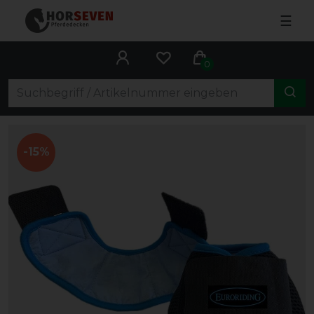
☰
0
-15%