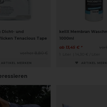
g Dicht- und
kellX Membran Waschm
flicken Tenacious Tape
1000ml
ab 13,45 € *
vor
vorher 8,80 €
1
Liter
| 14,30 € / Liter
ARTIKEL MERKEN
ARTIKEL MER
eressieren