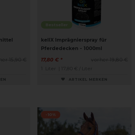
Bestseller
ittel
kellX Imprägnierspray für
Pferdedecken - 1000ml
her 15,90 €
17,80 € *
vorher 19,80 €
1
Liter
| 17,80 € / Liter
KEN
ARTIKEL MERKEN
-10%