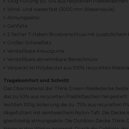
100g Füllung zu 75% aus recycelten Plastikflaschen
Wind- und wasserfest (3000 mm Wassersäule)
Atmungsaktiv
Gehfalte
2-facher T-Haken Brustverschluss mit zusätzlichem 
Großer Schweiflatz
Verstellbare Kreuzgurte
Verstellbare abnehmbare Beinschnüre
Verpackt im Polybeutel aus 100% recycelten Materia
Tragekomfort und Schnitt
Das Obermaterial der Think Green-Weidedecke besteh
das zu 50% aus recycelten Plastikflaschen hergestellt w
leichten 100g Isolierung die zu 75% aus recycelten Pla
Abgefüttert mit samtweichem Nylon-Taft. Die Decke is
gleichzeitig atmungsaktiv. Die Outdoor-Decke Think Gr
hinein in den Winter geeignet. Durch die Gehfalte, d