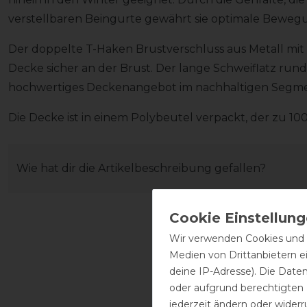
verstellbaren Beingurte gewährt sie optimale Bewegun
Der doppelte T-Haken Brustverschluss aus Metall mit 
Decke sicher an der Brust. Der lange Schweiflatz run
hochwertiges Deckenangebot im nachhaltigen Segme
Die Decke ist in einem Polybeutel verpackt, der zu 100
Wie hat dir die Artikelbeschreibung gefallen?
Wir verwenden Cookies und ä
Medien von Drittanbietern e
deine IP-Adresse). Die Date
oder aufgrund berechtigten
jederzeit ändern oder widerr