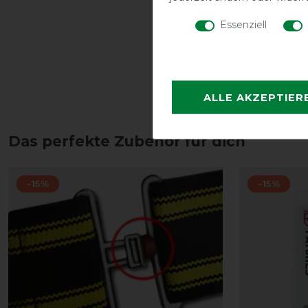
Essenziell
ALLE AKZEPTIER
Das perfekte Zubehör für dich
-15%
-15%