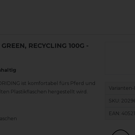
GREEN, RECYCLING 100G
-
haltig
RIDING ist komfortabel fürs Pferd und
Varianten-
ten Plastikflaschen hergestellt wird.
SKU:
2029
EAN:
4052
laschen