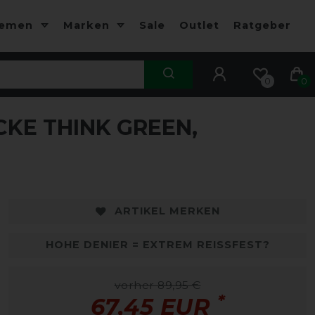
hemen
Marken
Sale
Outlet
Ratgeber
0
0
KE THINK GREEN,
-25%
ARTIKEL MERKEN
HOHE DENIER = EXTREM REISSFEST?
vorher 89,95 €
*
67,45 EUR