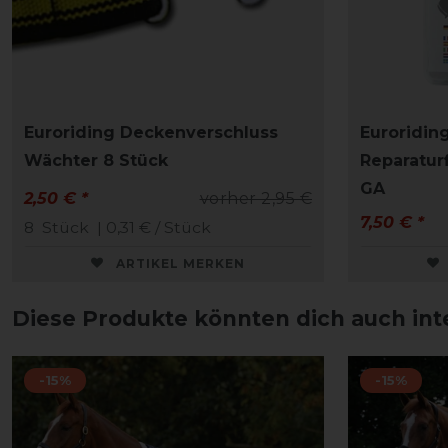
Euroriding Deckenverschluss
Euroridin
Wächter 8 Stück
Reparatur
GA
2,50 € *
vorher 2,95 €
7,50 € *
8
Stück
| 0,31 € / Stück
ARTIKEL MERKEN
Diese Produkte könnten dich auch int
-15%
-15%