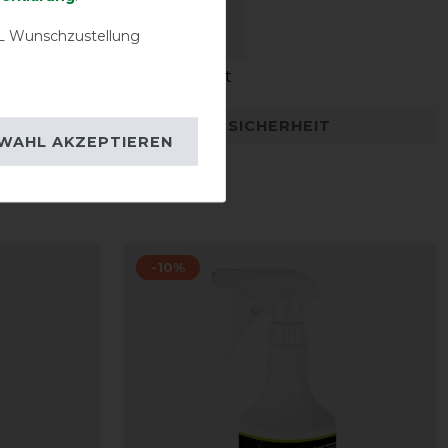
 Wunschzustellung
igkeit
Wasserdichtigkeit
DETAILS ZUR PRODUKTSICHERHEIT
WAHL AKZEPTIEREN
-10%