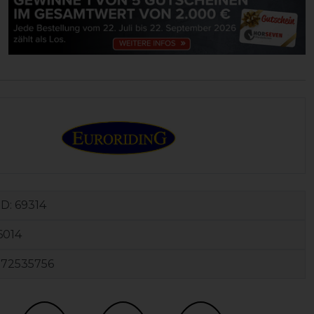
ID:
69314
6014
172535756