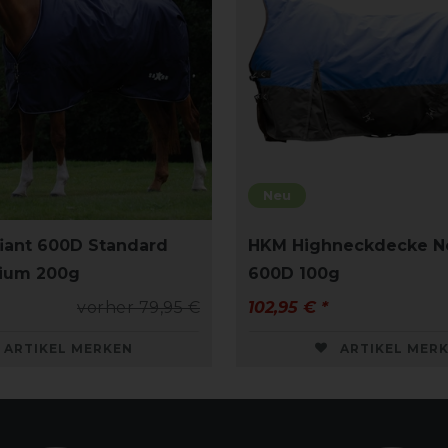
Neu
iant 600D Standard
HKM Highneckdecke N
ium 200g
600D 100g
vorher 79,95 €
102,95 € *
ARTIKEL MERKEN
ARTIKEL MER