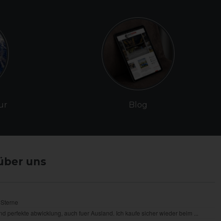
ur
Blog
über uns