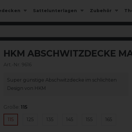
edecken
Sattelunterlagen
Zubehör
T
HKM ABSCHWITZDECKE MA
Art.-Nr:
9616
Super günstige Abschwitzdecke im schlichten
Design von HKM
Größe:
115
115
125
135
145
155
165