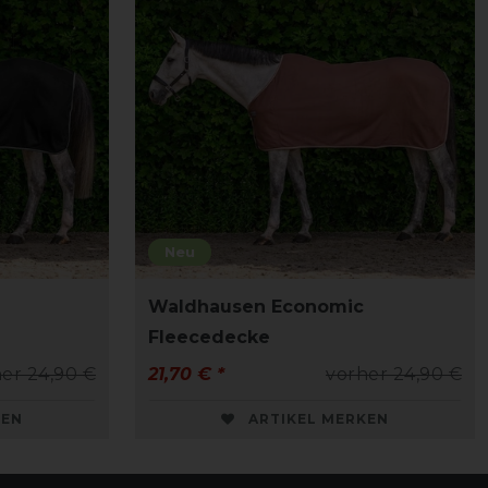
Neu
Waldhausen Economic
Fleecedecke
er 24,90 €
21,70 € *
vorher 24,90 €
KEN
ARTIKEL MERKEN