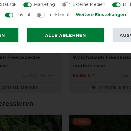
Statistik
Marketing
Externe Medien
DHL
PayPal
Funktional
Weitere Einstellungen
EN
ALLE ABLEHNEN
AUS
en Fleecedecke
Waldhausen Fleecede
osé
modern rosé
vorher 69,95 €
60,85 € *
vor
ARTIKEL MERKEN
ARTIKEL MER
eressieren
-13%