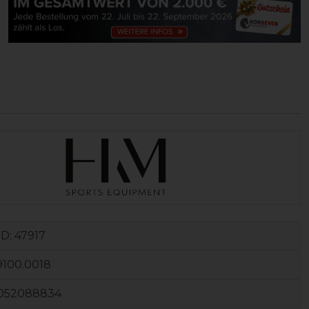
ID:
47917
9100.0018
052088834