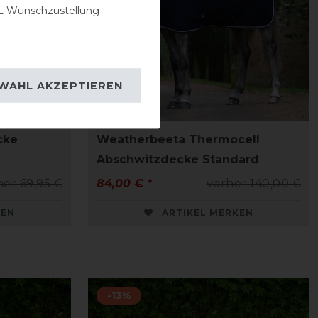
 Wunschzustellung
WAHL AKZEPTIEREN
cke
Weatherbeeta Thermocell
Abschwitzdecke Standard
her 69,95 €
84,00 € *
vorher 140,00 €
KEN
ARTIKEL MERKEN
-13%