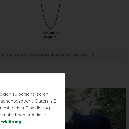
Bestickung
möglich
DETAILS ZUR PRODUKTSICHERHEIT
igen zu personalisieren,
-40%
personenbezogene Daten (z.B.
 mit deiner Einwilligung
der ablehnen und diese
­erklärung
.