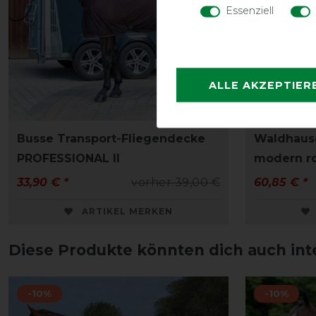
Essenziell
ALLE AKZEPTIER
Busse Transport-Fliegendecke
Waldhaus
PROFESSIONAL II
modern r
33,90 € *
vorher 39,00 €
60,85 € *
ARTIKEL MERKEN
Diese Produkte könnten dich auch int
-10%
-10%