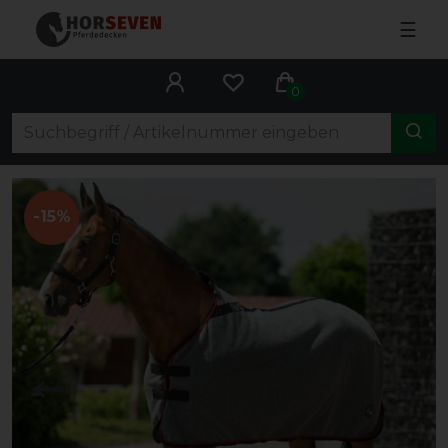
☰
0
-15%