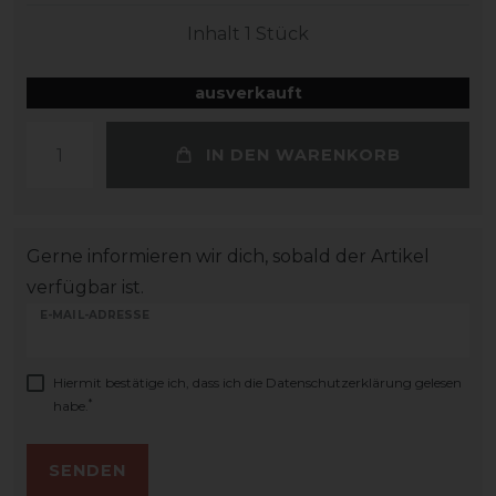
Inhalt
1
Stück
ausverkauft
IN DEN WARENKORB
Gerne informieren wir dich, sobald der Artikel
verfügbar ist.
E-MAIL-ADRESSE
Hiermit bestätige ich, dass ich die
Daten­schutz­erklärung
gelesen
*
habe.
SENDEN