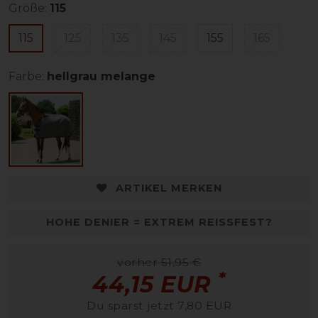
Größe:
115
115
125
135
145
155
165
Farbe:
hellgrau melange
ARTIKEL MERKEN
HOHE DENIER = EXTREM REISSFEST?
vorher 51,95 €
*
44,15 EUR
Du sparst jetzt 7,80 EUR