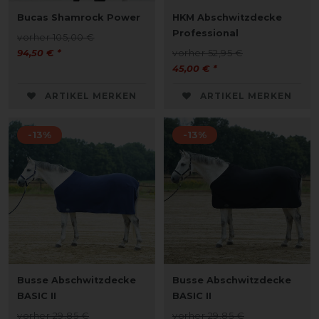
Bucas Shamrock Power
HKM Abschwitzdecke
Professional
vorher 105,00 €
94,50 € *
vorher 52,95 €
45,00 € *
ARTIKEL MERKEN
ARTIKEL MERKEN
-13%
-13%
Busse Abschwitzdecke
Busse Abschwitzdecke
BASIC II
BASIC II
vorher 29,85 €
vorher 29,85 €