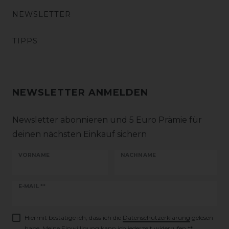
NEWSLETTER
TIPPS
NEWSLETTER ANMELDEN
Newsletter abonnieren und 5 Euro Prämie für
deinen nächsten Einkauf sichern
VORNAME
NACHNAME
Newsletter
E-MAIL **
Honig
Hiermit bestätige ich, dass ich die
Daten­schutz­erklärung
gelesen
habe. Meine Einwilligung kann ich jederzeit widerrufen.**