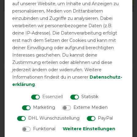
auf unserer Website, um Inhalte und Anzeigen zu
personalisieren, Medien von Drittanbietern
einzubinden und Zugriffe zu analysieren. Dabei
HKM Weidedecke Kombi
HKM Highneckdecke
verarbeiten wir personenbezogene Daten (z.B.
2 mit Clip in System
Yukon 600D 100g
Wattefüllung
deine IP-Adresse). Die Datenverarbeitung erfolgt
vorher 188,90 €
erst nach dem Setzen der Cookies und kann mit
160,60 € *
vorher 94,95 €
deiner Einwilligung oder aufgrund berechtigten
80,70 € *
Interesses geschehen. Du kannst deine
ARTIKEL MERKEN
ARTIKEL MERKEN
Zustimmung erteilen oder ablehnen und diese
jederzeit ändern oder widerrufen. Weitere
-15%
-15%
Informationen findest du in unserer
Daten­schutz­
erklärung
.
Essenziell
Statistik
Marketing
Externe Medien
DHL Wunschzustellung
PayPal
Funktional
Weitere Einstellungen