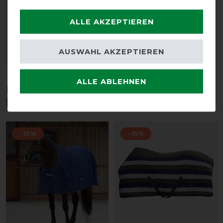
HKM Abschwitzdecke
HKM Abschwitzdecke
Livigno
Livigno
ALLE AKZEPTIEREN
vorher 83,95 €
vorher 83,95 €
71,35 € *
71,35 € *
AUSWAHL AKZEPTIEREN
ARTIKEL MERKEN
ARTIKEL MERKEN
ALLE ABLEHNEN
Diese Produkte könnten dich auch
interessieren
-10%
-15%