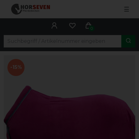
☰
0
-15%