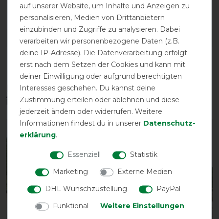
abschwitzend
atmungsaktiv
Doppelter
auf unserer Website, um Inhalte und Anzeigen zu
Frontverschluss
personalisieren, Medien von Drittanbietern
einzubinden und Zugriffe zu analysieren. Dabei
DETAILS ZUR PRODUKTSICHERHEIT
verarbeiten wir personenbezogene Daten (z.B.
deine IP-Adresse). Die Datenverarbeitung erfolgt
erst nach dem Setzen der Cookies und kann mit
deiner Einwilligung oder aufgrund berechtigten
Diese Produkte könnten dich auch
Interesses geschehen. Du kannst deine
interessieren
Zustimmung erteilen oder ablehnen und diese
jederzeit ändern oder widerrufen. Weitere
Informationen findest du in unserer
Daten­schutz­
-10%
-10%
erklärung
.
Essenziell
Statistik
Marketing
Externe Medien
DHL Wunschzustellung
PayPal
Funktional
Weitere Einstellungen