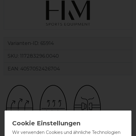
Varianten-ID:
65914
SKU:
117283296.0040
EAN:
4057052426704
Wir verwenden Cookies und ähnliche Technologien