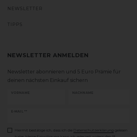
NEWSLETTER
TIPPS
NEWSLETTER ANMELDEN
Newsletter abonnieren und 5 Euro Prämie für
deinen nächsten Einkauf sichern
VORNAME
NACHNAME
Newsletter
E-MAIL **
Honig
Hiermit bestätige ich, dass ich die
Daten­schutz­erklärung
gelesen
habe. Meine Einwilligung kann ich jederzeit widerrufen.**