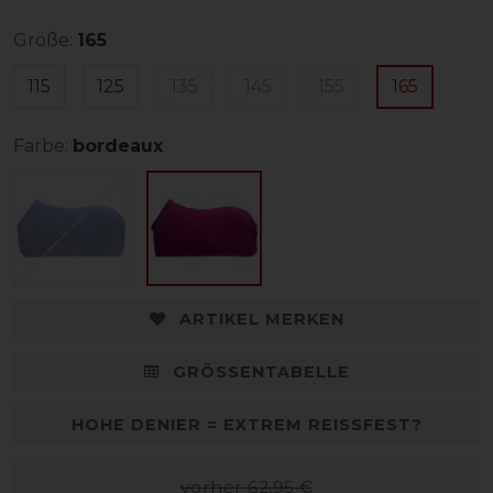
Größe:
165
115
125
135
145
155
165
Farbe:
bordeaux
ARTIKEL MERKEN
GRÖSSENTABELLE
HOHE DENIER = EXTREM REISSFEST?
vorher 62,95 €