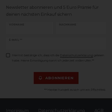
Newsletter abonnieren und 5 Euro Prämie für
deinen nächsten Einkauf sichern
VORNAME
NACHNAME
Newsletter
E-MAIL **
Honig
Hiermit bestätige ich, dass ich die
Daten­schutz­erklärung
gelesen
habe. Meine Einwilligung kann ich jederzeit widerrufen.**
ABONNIEREN
** Hierbei handelt es sich um ein Pflichtfeld.
Impressum
Daten­schutz­erklärung
AGB