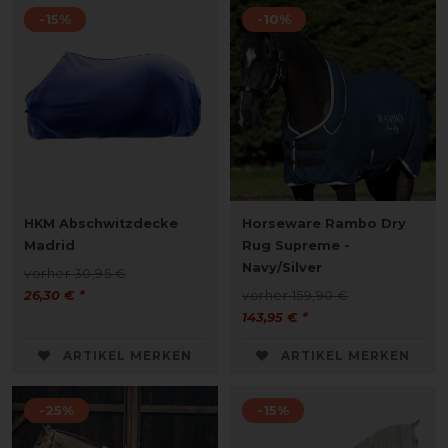
-15%
-10%
HKM Abschwitzdecke
Horseware Rambo Dry
Madrid
Rug Supreme -
Navy/Silver
vorher 30,95 €
26,30 € *
vorher 159,90 €
143,95 € *
ARTIKEL MERKEN
ARTIKEL MERKEN
-25%
-15%