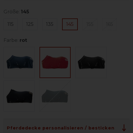
Größe:
145
115
125
135
145
155
165
Farbe:
rot
Pferdedecke personalisieren / besticken