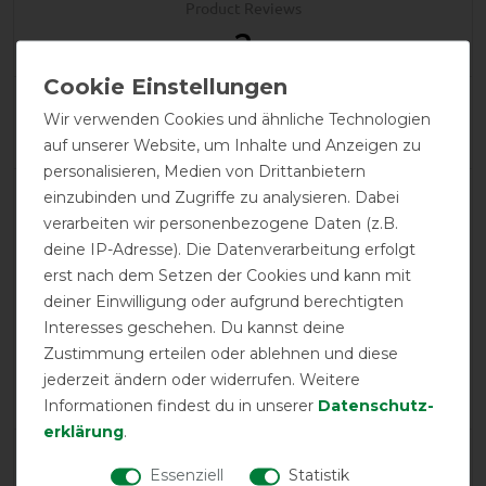
Product Reviews
2
Product Rating
Wir verwenden Cookies und ähnliche Technologien
5
/
5
auf unserer Website, um Inhalte und Anzeigen zu
personalisieren, Medien von Drittanbietern
einzubinden und Zugriffe zu analysieren. Dabei
product experience
verarbeiten wir personenbezogene Daten (z.B.
deine IP-Adresse). Die Datenverarbeitung erfolgt
erst nach dem Setzen der Cookies und kann mit
calculated from 2 customer reviews
deiner Einwilligung oder aufgrund berechtigten
Interesses geschehen. Du kannst deine
Positive
100%
Zustimmung erteilen oder ablehnen und diese
Neutral
0%
jederzeit ändern oder widerrufen. Weitere
Negative
0%
Informationen findest du in unserer
Daten­schutz­
erklärung
.
LATEST REVIEWS
Essenziell
Statistik