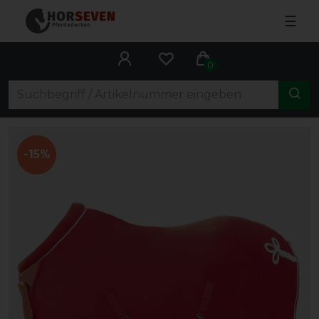
☰
0
-15%