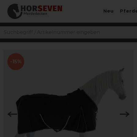
Neu
Pferd
-15%