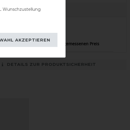
 Wunschzustellung
EVIEWS
29.09.2025
WAHL AKZEPTIEREN
alität und Passform für einen angemessenen Preis
DETAILS ZUR PRODUKTSICHERHEIT