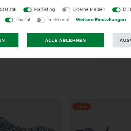
Statistik
Marketing
Externe Medien
DHL
LATEST R
PayPal
Funktional
Weitere Einstellungen
EN
ALLE ABLEHNEN
AUS
Gute Qu
-15%