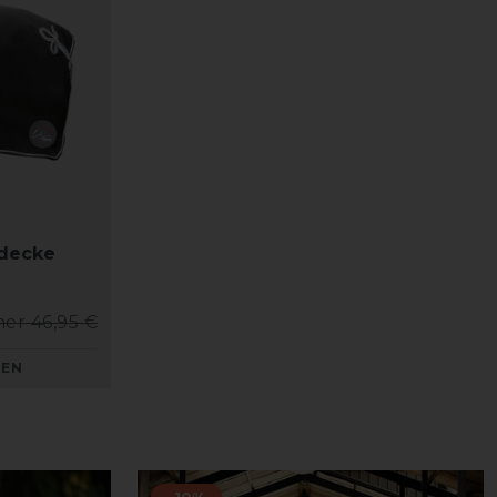
decke
her 46,95 €
KEN
-10%