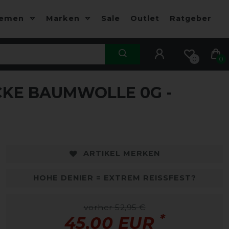
hemen
Marken
Sale
Outlet
Ratgeber
0
0
KE BAUMWOLLE 0G -
-15%
-
ARTIKEL MERKEN
HOHE DENIER = EXTREM REISSFEST?
vorher 52,95 €
*
45,00 EUR