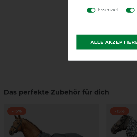
Essenziell
ALLE AKZEPTIER
Das perfekte Zubehör für dich
-15%
-15%