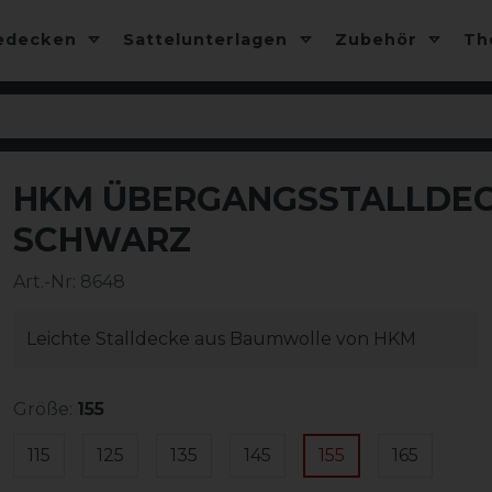
edecken
Sattelunterlagen
Zubehör
T
HKM ÜBERGANGSSTALLDEC
-15%
SCHWARZ
Art.-Nr:
8648
Leichte Stalldecke aus Baumwolle von HKM
Größe:
155
115
125
135
145
155
165