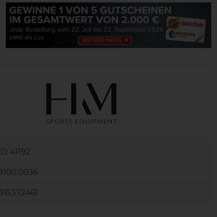
ID:
41192
9100.0036
315372461