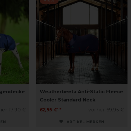
egendecke
Weatherbeeta Anti-Static Fleece
Cooler Standard Neck
her 17,90 €
62,95 € *
vorher 69,95 €
KEN
ARTIKEL MERKEN