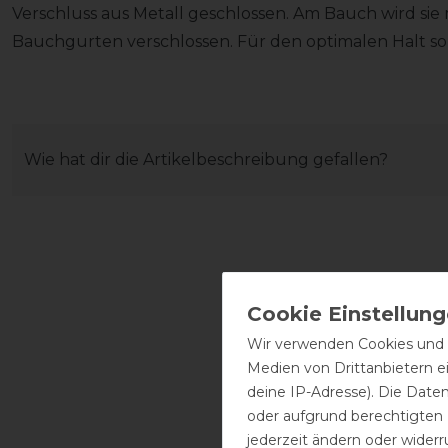
Verschluss aus Metall geschlossen. Am Bauch wird sie
Bauchgurten verschlossen. Für den optimalen Halt s
Wie hat dir die Artikelbeschreibung gefallen?
Wir verwenden Cookies und ä
Medien von Drittanbietern e
deine IP-Adresse). Die Date
oder aufgrund berechtigten
jederzeit ändern oder widerr