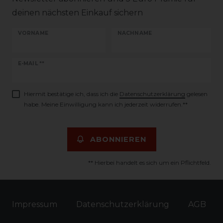
deinen nächsten Einkauf sichern
VORNAME
NACHNAME
Newsletter
E-MAIL **
Honig
Hiermit bestätige ich, dass ich die
Daten­schutz­erklärung
gelesen
habe. Meine Einwilligung kann ich jederzeit widerrufen.**
ABONNIEREN
** Hierbei handelt es sich um ein Pflichtfeld.
Impressum
Daten­schutz­erklärung
AGB