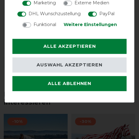
Marketing
Externe Medien
DHL Wunschzustellung
PayPal
LATEST REVIEWS
Funktional
Weitere Einstellungen
28.07.2025
***
ALLE AKZEPTIEREN
DETAILS ZUR PRODUKTSICHERHEIT
AUSWAHL AKZEPTIEREN
ALLE ABLEHNEN
Diese Produkte könnten dich auch
interessieren
-10%
-30%