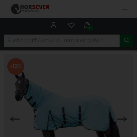
☰
0
-15%