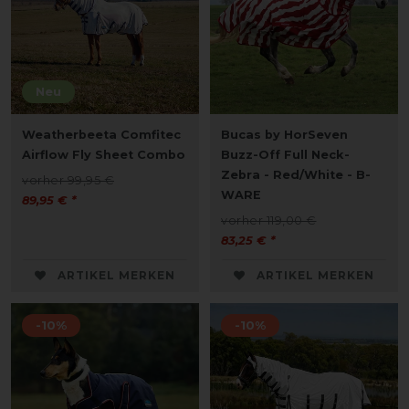
Neu
Weatherbeeta Comfitec
Bucas by HorSeven
Airflow Fly Sheet Combo
Buzz-Off Full Neck-
Zebra - Red/White - B-
vorher 99,95 €
WARE
89,95 € *
vorher 119,00 €
83,25 € *
ARTIKEL MERKEN
ARTIKEL MERKEN
-10%
-10%