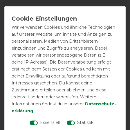
Wir verwenden Cookies und ähnliche Technologien
Product Reviews
auf unserer Website, um Inhalte und Anzeigen zu
1
personalisieren, Medien von Drittanbietern
einzubinden und Zugriffe zu analysieren. Dabei
Product Rating
verarbeiten wir personenbezogene Daten (z.B.
3
/
5
deine IP-Adresse). Die Datenverarbeitung erfolgt
erst nach dem Setzen der Cookies und kann mit
deiner Einwilligung oder aufgrund berechtigten
Interesses geschehen. Du kannst deine
product experience
Zustimmung erteilen oder ablehnen und diese
jederzeit ändern oder widerrufen. Weitere
calculated from 1 customer reviews
Informationen findest du in unserer
Daten­schutz­
erklärung
.
Positive
0%
Neutral
100%
Essenziell
Statistik
Negative
0%