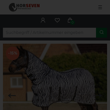
☰
0
-15%