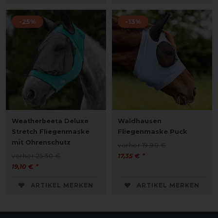
-25%
-13%
Weatherbeeta Deluxe
Waldhausen
Stretch Fliegenmaske
Fliegenmaske Puck
mit Ohrenschutz
vorher 19,90 €
vorher 25,50 €
17,35 € *
19,10 € *
ARTIKEL MERKEN
ARTIKEL MERKEN