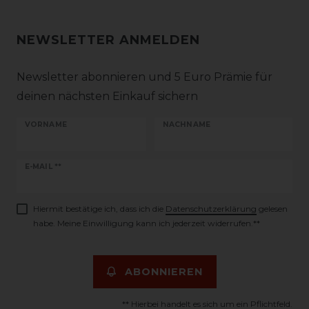
NEWSLETTER ANMELDEN
Newsletter abonnieren und 5 Euro Prämie für
deinen nächsten Einkauf sichern
VORNAME
NACHNAME
Newsletter
E-MAIL **
Honig
Hiermit bestätige ich, dass ich die
Daten­schutz­erklärung
gelesen
habe. Meine Einwilligung kann ich jederzeit widerrufen.**
ABONNIEREN
** Hierbei handelt es sich um ein Pflichtfeld.