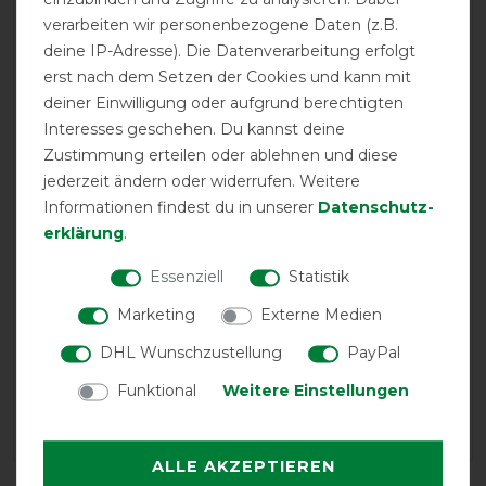
verarbeiten wir personenbezogene Daten (z.B.
11.12.2023
deine IP-Adresse). Die Datenverarbeitung erfolgt
:-)
erst nach dem Setzen der Cookies und kann mit
deiner Einwilligung oder aufgrund berechtigten
16.10.2021
Interesses geschehen. Du kannst deine
Passt gut
Zustimmung erteilen oder ablehnen und diese
jederzeit ändern oder widerrufen. Weitere
09.08.2021
Informationen findest du in unserer
Daten­schutz­
Tolles Preis/Leistungs-Verhältnis
erklärung
.
Essenziell
Statistik
30.06.2021
passt perfekt
Marketing
Externe Medien
DHL Wunschzustellung
PayPal
07.06.2021
Funktional
Weitere Einstellungen
sehr schnelle Lieferung, Artikel wie beschrieben, alles
sehr gut.
ALLE AKZEPTIEREN