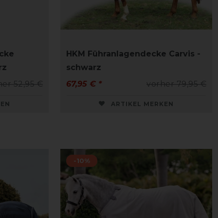
cke
HKM Führanlagendecke Carvis -
rz
schwarz
her 52,95 €
67,95 € *
vorher 79,95 €
KEN
ARTIKEL MERKEN
-10%