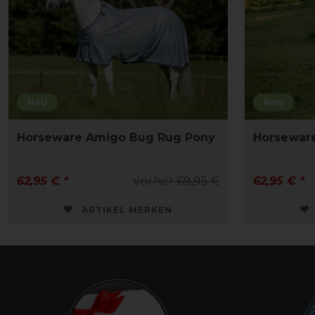
Neu
Neu
Horseware Amigo Bug Rug Pony
Horsewar
62,95 € *
vorher 69,95 €
62,95 € *
ARTIKEL MERKEN