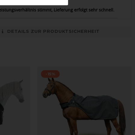
11.07.2021
eistungsverhältnis stimmt, Lieferung erfolgt sehr schnell.
DETAILS ZUR PRODUKTSICHERHEIT
-15%