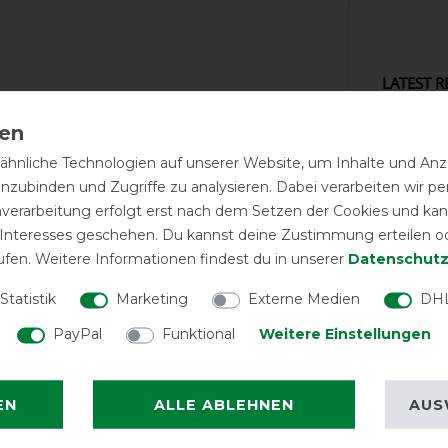
LATEST R
hnliche Technologien auf unserer Website, um Inhalte und Anze
inzubinden und Zugriffe zu analysieren. Dabei verarbeiten wir 
Je nach
nverarbeitung erfolgt erst nach dem Setzen der Cookies und kann
hat ein
 Interesses geschehen. Du kannst deine Zustimmung erteilen o
Insekten
ufen. Weitere Informationen findest du in unserer
Daten­schutz
Statistik
Marketing
Externe Medien
DHL
decke p
PayPal
Funktional
Weitere Einstellungen
Preis L
EN
ALLE ABLEHNEN
AUS