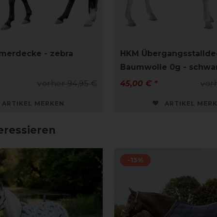
merdecke - zebra
HKM Übergangsstallde
Baumwolle 0g - schwa
vorher 94,95 €
45,00 € *
vor
ARTIKEL MERKEN
ARTIKEL MER
eressieren
-13%