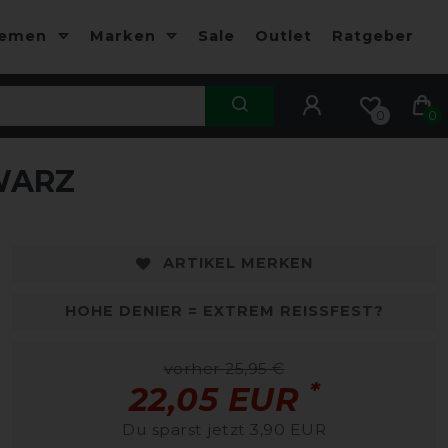
hemen
Marken
Sale
Outlet
Ratgeber
0
0
WARZ
-15%
-
ARTIKEL MERKEN
HOHE DENIER = EXTREM REISSFEST?
vorher 25,95 €
*
22,05 EUR
Du sparst jetzt 3,90 EUR