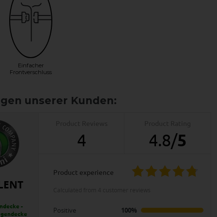
Einfacher
Frontverschluss
Product Reviews
Product Rating
4
4.8
/
5
product experience
LENT
calculated from 4 customer reviews
ndecke -
Positive
100%
iegendecke