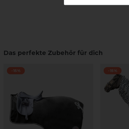
Das perfekte Zubehör für dich
-15%
-15%