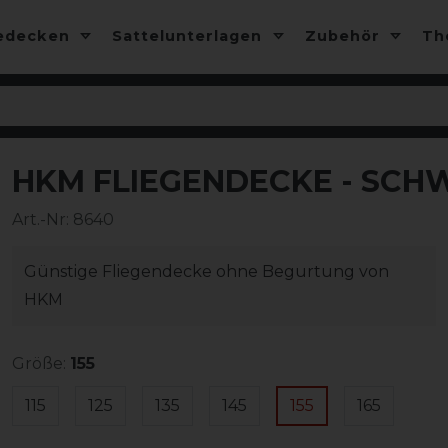
edecken
Sattelunterlagen
Zubehör
T
HKM FLIEGENDECKE - SCH
-15%
Art.-Nr:
8640
Günstige Fliegendecke ohne Begurtung von
HKM
Größe:
155
115
125
135
145
155
165