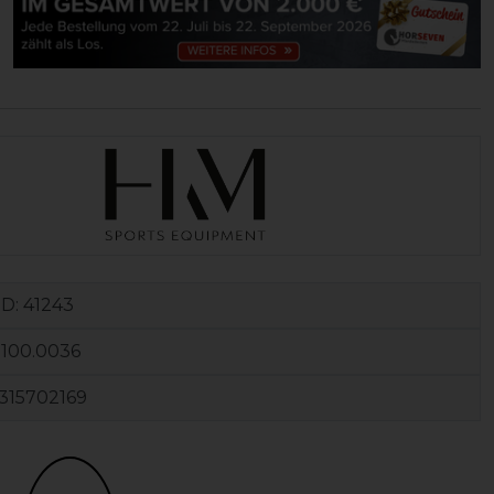
ID:
41243
100.0036
315702169