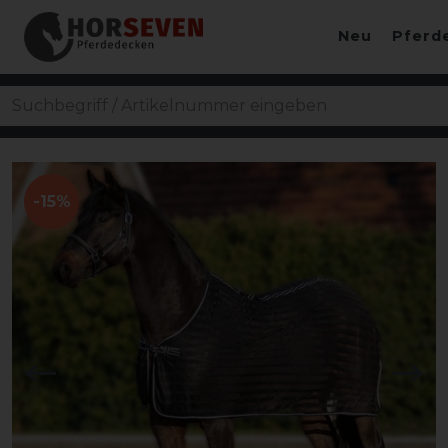
Neu
Pferd
-15%