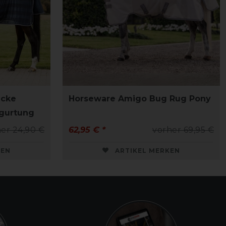
ecke
Horseware Amigo Bug Rug Pony
gurtung
er 24,90 €
62,95 € *
vorher 69,95 €
KEN
ARTIKEL MERKEN