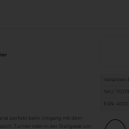
ller
Varianten-
SKU:
70219
EAN:
4000
e ist perfekt beim Umgang mit dem
sport, Turnier oder in der Stallgasse um