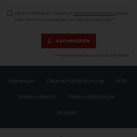
Honig
Hiermit bestätige ich, dass ich die
Daten­schutz­erklärung
gelesen
habe. Meine Einwilligung kann ich jederzeit widerrufen.**
ABONNIEREN
** Hierbei handelt es sich um ein Pflichtfeld.
Impressum
Daten­schutz­erklärung
AGB
Widerrufs­recht
Widerrufs­formular
Kontakt