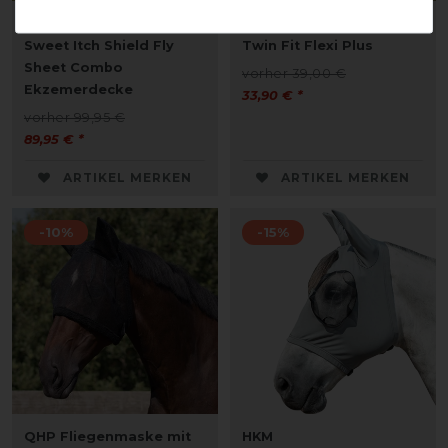
Weatherbeeta Comfitec
Busse Fliegenmaske
Sweet Itch Shield Fly
Twin Fit Flexi Plus
Sheet Combo
vorher 39,00 €
Ekzemerdecke
33,90 € *
vorher 99,95 €
89,95 € *
ARTIKEL MERKEN
ARTIKEL MERKEN
-10%
-15%
QHP Fliegenmaske mit
HKM