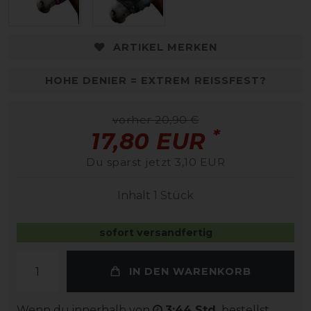
ARTIKEL MERKEN
HOHE DENIER = EXTREM REISSFEST?
vorher 20,90 €
*
17,80 EUR
Du sparst jetzt 3,10 EUR
Inhalt
1
Stück
sofort versandfertig
IN DEN WARENKORB
Wenn du innerhalb von
3:44 Std.
bestellst,