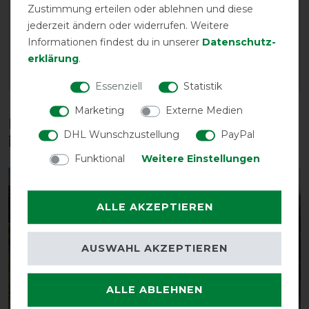
Nüsternschutz zum
vorher 61,95 €
Zustimmung erteilen oder ablehnen und diese
Abkletten
52,65 € *
jederzeit ändern oder widerrufen. Weitere
vorher 41,95 €
Informationen findest du in unserer
Daten­schutz­
35,65 € *
erklärung
.
ARTIKEL MERKEN
ARTIKEL MERKEN
Essenziell
Statistik
Marketing
Externe Medien
Diese Produkte könnten dich auch
DHL Wunschzustellung
PayPal
interessieren
Funktional
Weitere Einstellungen
-10%
-13%
ALLE AKZEPTIEREN
AUSWAHL AKZEPTIEREN
ALLE ABLEHNEN
Neu