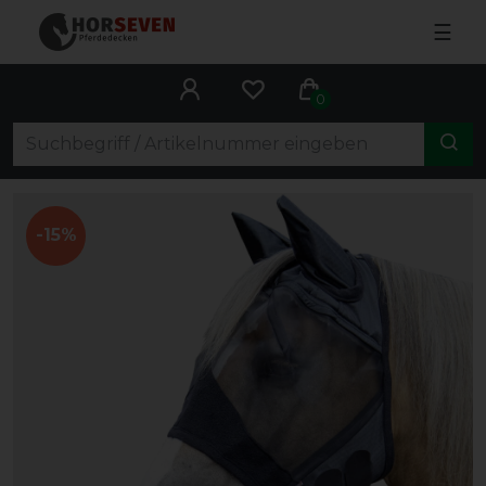
☰
0
-15%