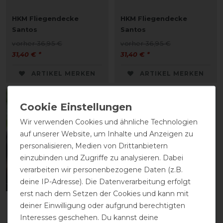
HKM Fliegendecke
HKM Fliegendecke
Santos
Santos
vorher 36,95 €
vorher 36,95 €
31,40 € *
31,40 € *
ARTIKEL MERKEN
ARTIKEL MERKEN
-15%
-15%
Wir verwenden Cookies und ähnliche Technologien
auf unserer Website, um Inhalte und Anzeigen zu
personalisieren, Medien von Drittanbietern
einzubinden und Zugriffe zu analysieren. Dabei
verarbeiten wir personenbezogene Daten (z.B.
deine IP-Adresse). Die Datenverarbeitung erfolgt
erst nach dem Setzen der Cookies und kann mit
HKM
HKM Fliegendecke Stars
deiner Einwilligung oder aufgrund berechtigten
Fliegenschutzmaske mit
Combo
Interesses geschehen. Du kannst deine