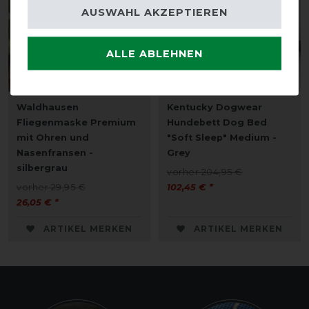
AUSWAHL AKZEPTIEREN
ALLE ABLEHNEN
Waldhausen
Kentucky Dogwear
Fliegenmaske Premium
Hundebett Dog Bed
mit Ohren und
"Soft Sleep" Medium -
Nasenfransen -
Grey
silbergrau
vorher 204,95 €
vorher 29,95 €
102,45 € *
26,05 € *
ARTIKEL MERKEN
ARTIKEL MERKEN