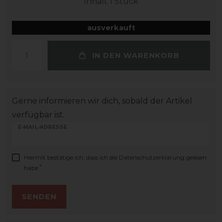
Inhalt
1
Stück
ausverkauft
IN DEN WARENKORB
Gerne informieren wir dich, sobald der Artikel
verfügbar ist.
E-MAIL-ADRESSE
Hiermit bestätige ich, dass ich die
Daten­schutz­erklärung
gelesen
*
habe.
SENDEN