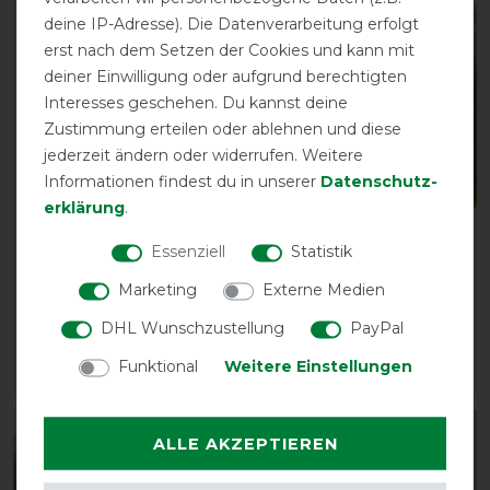
-13%
deine IP-Adresse). Die Datenverarbeitung erfolgt
erst nach dem Setzen der Cookies und kann mit
deiner Einwilligung oder aufgrund berechtigten
Interesses geschehen. Du kannst deine
Zustimmung erteilen oder ablehnen und diese
jederzeit ändern oder widerrufen. Weitere
Informationen findest du in unserer
Daten­schutz­
erklärung
.
Zedan SP Extra stark
Busse Fliegenmaske FLY
Essenziell
Statistik
Fliegenspray
COVER FRANSEN -
grau/schwarz
30,95 € *
Marketing
Externe Medien
vorher 19,85 €
500
Milliliter
| 61,90 € / Liter
DHL Wunschzustellung
PayPal
17,30 € *
Funktional
Weitere Einstellungen
ARTIKEL MERKEN
ARTIKEL MERKEN
-13%
-50%
ALLE AKZEPTIEREN