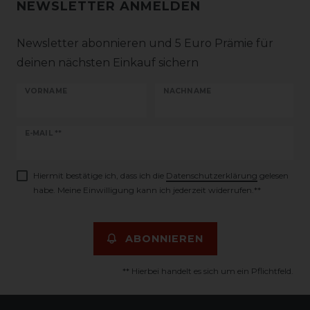
NEWSLETTER ANMELDEN
Newsletter abonnieren und 5 Euro Prämie für
deinen nächsten Einkauf sichern
VORNAME
NACHNAME
Newsletter
E-MAIL **
Honig
Hiermit bestätige ich, dass ich die
Daten­schutz­erklärung
gelesen
habe. Meine Einwilligung kann ich jederzeit widerrufen.**
ABONNIEREN
** Hierbei handelt es sich um ein Pflichtfeld.