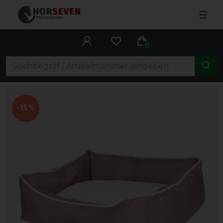
☰
0
-15%