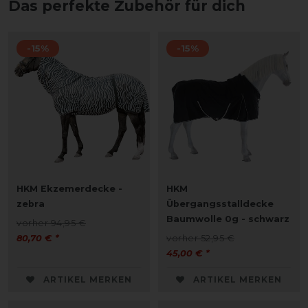
Das perfekte Zubehör für dich
-15%
-15%
HKM Ekzemerdecke -
HKM
zebra
Übergangsstalldecke
Baumwolle 0g - schwarz
vorher 94,95 €
80,70 € *
vorher 52,95 €
45,00 € *
ARTIKEL MERKEN
ARTIKEL MERKEN