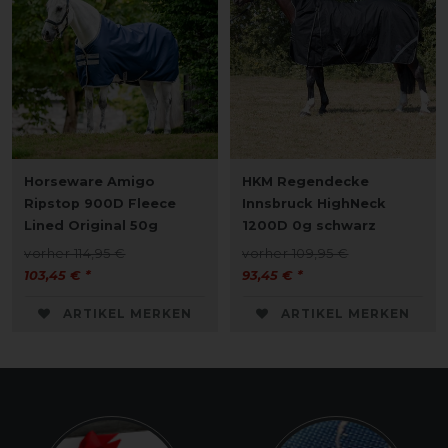
Horseware Amigo
HKM Regendecke
Ripstop 900D Fleece
Innsbruck HighNeck
Lined Original 50g
1200D 0g schwarz
vorher 114,95 €
vorher 109,95 €
103,45 € *
93,45 € *
ARTIKEL MERKEN
ARTIKEL MERKEN