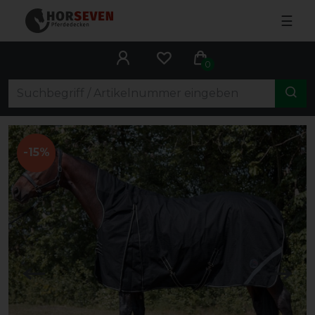
☰
0
-15%