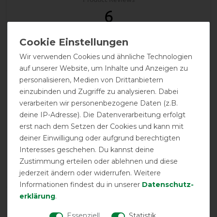
6
Product Rating
4.8
/
5
Wir verwenden Cookies und ähnliche Technologien
auf unserer Website, um Inhalte und Anzeigen zu
personalisieren, Medien von Drittanbietern
product experience
einzubinden und Zugriffe zu analysieren. Dabei
verarbeiten wir personenbezogene Daten (z.B.
deine IP-Adresse). Die Datenverarbeitung erfolgt
calculated from 6 customer reviews
erst nach dem Setzen der Cookies und kann mit
deiner Einwilligung oder aufgrund berechtigten
Positive
100%
Interesses geschehen. Du kannst deine
Neutral
0%
Zustimmung erteilen oder ablehnen und diese
Negative
0%
jederzeit ändern oder widerrufen. Weitere
Informationen findest du in unserer
Daten­schutz­
erklärung
.
LATEST REVIEWS
24.11.2024
Essenziell
Statistik