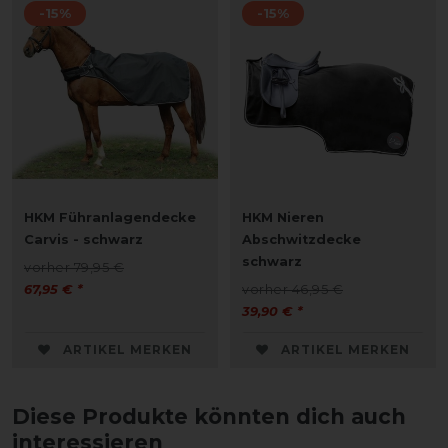
-15%
-15%
HKM Führanlagendecke
HKM Nieren
Carvis - schwarz
Abschwitzdecke
schwarz
vorher 79,95 €
67,95 € *
vorher 46,95 €
39,90 € *
ARTIKEL MERKEN
ARTIKEL MERKEN
Diese Produkte könnten dich auch
interessieren