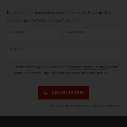
Newsletter abonnieren und 5 Euro Prämie für
deinen nächsten Einkauf sichern
VORNAME
NACHNAME
Newsletter
E-MAIL **
Honig
Hiermit bestätige ich, dass ich die
Daten­schutz­erklärung
gelesen
habe. Meine Einwilligung kann ich jederzeit widerrufen.**
ABONNIEREN
** Hierbei handelt es sich um ein Pflichtfeld.