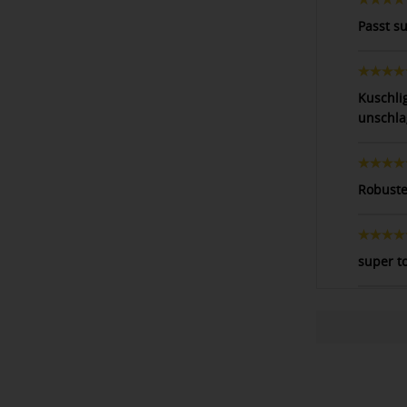
Passt s
Kuschli
unschla
Robuste
super t