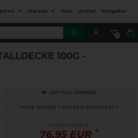
hemen
Marken
Sale
Outlet
Ratgeber
0
0
ALLDECKE 100G -
-30%
-
ARTIKEL MERKEN
HOHE DENIER = EXTREM REISSFEST?
vorher 109,95 €
*
76,95 EUR