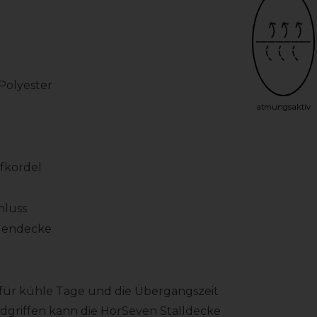
Polyester
atmungsaktiv
fkordel
hluss
egendecke
t für kühle Tage und die Übergangszeit
ndgriffen kann die HorSeven Stalldecke