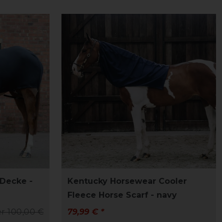
Decke -
Kentucky Horsewear Cooler
Fleece Horse Scarf - navy
r 100,00 €
79,99 € *