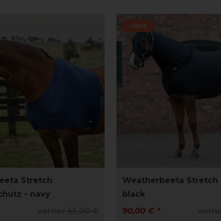
-10%
eta Stretch
Weatherbeeta Stretch 
chutz - navy
black
vorher 55,00 €
90,00 € *
vorhe