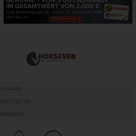
ID:
34459
002-132-145
693656336