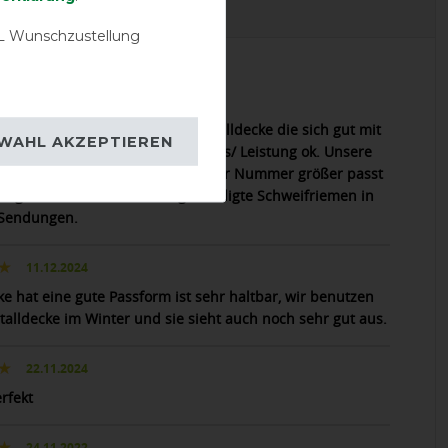
EVIEWS
 Wunschzustellung
17.11.2025
höne Idee für eine Unterdecke/Stalldecke die sich gut mit
WAHL AKZEPTIEREN
egendecke kombinieren lässt. Preis/ Leistung ok. Unsere
 Rückenlänge war zu klein, in einer Nummer größer passt
ke gut. Leider fehlte der angekündigte Schweifriemen in
 Sendungen.
11.12.2024
ke hat eine gute Passform ist sehr haltbar, wir benutzen
Stalldecke im Winter und sie sieht auch noch sehr gut aus.
22.11.2024
rfekt
24.11.2022