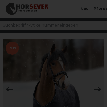
Neu
Pferd
-30%