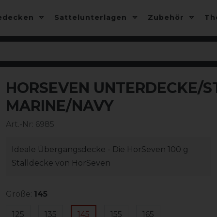
edecken
Sattelunterlagen
Zubehör
T
HORSEVEN UNTERDECKE/ST
-30%
MARINE/NAVY
Art.-Nr:
6985
Ideale Übergangsdecke - Die HorSeven 100 g
Stalldecke von HorSeven
Größe:
145
125
135
145
155
165