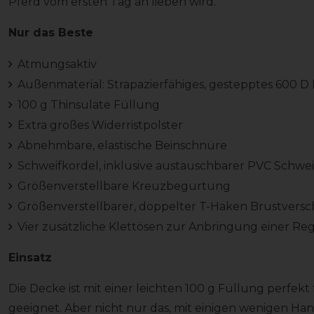
Pferd vom ersten Tag an lieben wird.
Nur das Beste
Atmungsaktiv
Außenmaterial: Strapazierfähiges, gestepptes 600 D 
100 g Thinsulate Füllung
Extra großes Widerristpolster
Abnehmbare, elastische Beinschnüre
Schweifkordel, inklusive austauschbarer PVC Schwei
Größenverstellbare Kreuzbegurtung
Größenverstellbarer, doppelter T-Haken Brustversc
Vier zusätzliche Klettösen zur Anbringung einer R
Einsatz
Die Decke ist mit einer leichten 100 g Füllung perfek
geeignet. Aber nicht nur das, mit einigen wenigen Ha