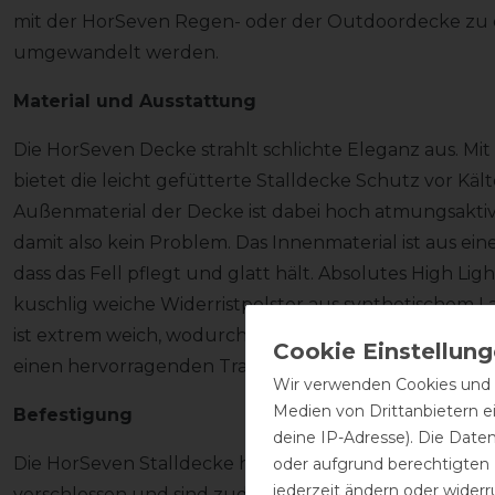
mit der HorSeven Regen- oder der Outdoordecke zu
umgewandelt werden.
Material und Ausstattung
Die HorSeven Decke strahlt schlichte Eleganz aus. Mi
bietet die leicht gefütterte Stalldecke Schutz vor Käl
Außenmaterial der Decke ist dabei hoch atmungsakti
damit also kein Problem. Das Innenmaterial ist aus e
dass das Fell pflegt und glatt hält. Absolutes High Lig
kuschlig weiche Widerristpolster aus synthetischem Lamm
ist extrem weich, wodurch Scheuer- und Druckstelle
einen hervorragenden Tragekomfort bietet.
Wir verwenden Cookies und ä
Medien von Drittanbietern e
Befestigung
deine IP-Adresse). Die Date
Die HorSeven Stalldecke hat zwei Frontverschlüsse an
oder aufgrund berechtigten
jederzeit ändern oder widerr
verschlossen und sind zudem größenverstellbar. Die 