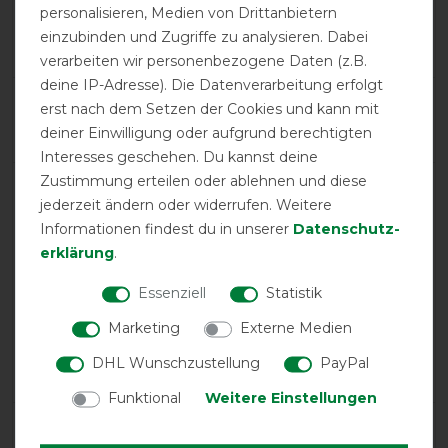
personalisieren, Medien von Drittanbietern
Product Reviews
einzubinden und Zugriffe zu analysieren. Dabei
5
verarbeiten wir personenbezogene Daten (z.B.
deine IP-Adresse). Die Datenverarbeitung erfolgt
Product Rating
erst nach dem Setzen der Cookies und kann mit
5
/
5
deiner Einwilligung oder aufgrund berechtigten
Interesses geschehen. Du kannst deine
Zustimmung erteilen oder ablehnen und diese
product experience
jederzeit ändern oder widerrufen. Weitere
Informationen findest du in unserer
Daten­schutz­
erklärung
.
calculated from 5 customer reviews
Essenziell
Statistik
Positive
100%
Marketing
Externe Medien
Neutral
0%
DHL Wunschzustellung
PayPal
Negative
0%
Funktional
Weitere Einstellungen
LATEST REVIEWS