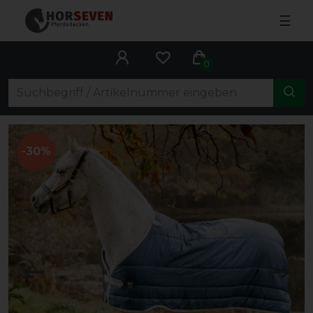
☰
0
-30%