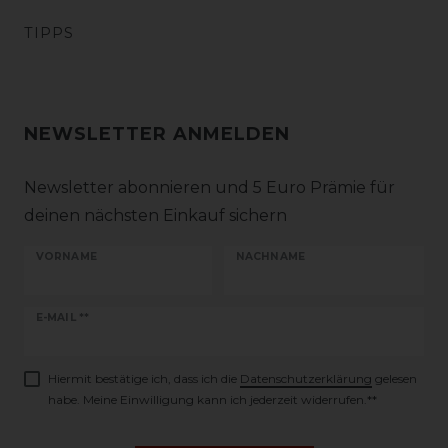
TIPPS
NEWSLETTER ANMELDEN
Newsletter abonnieren und 5 Euro Prämie für
deinen nächsten Einkauf sichern
VORNAME
NACHNAME
Newsletter
E-MAIL **
Honig
Hiermit bestätige ich, dass ich die
Daten­schutz­erklärung
gelesen
habe. Meine Einwilligung kann ich jederzeit widerrufen.**