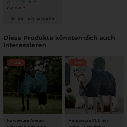
vorher 219,90 €
197,95 € *
ARTIKEL MERKEN
Diese Produkte könnten dich auch
interessieren
-10%
-10%
Horseware Amigo
Horseware XL Liner
Ripstop 900D 100g
200g - Navy/Navy