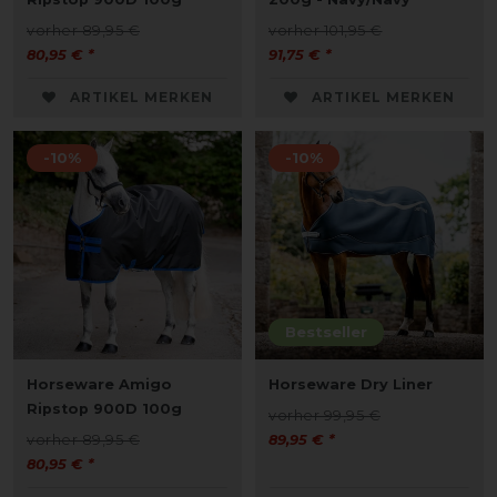
vorher 89,95 €
vorher 101,95 €
80,95 € *
91,75 € *
ARTIKEL MERKEN
ARTIKEL MERKEN
-10%
-10%
Bestseller
Horseware Amigo
Horseware Dry Liner
Ripstop 900D 100g
vorher 99,95 €
vorher 89,95 €
89,95 € *
80,95 € *