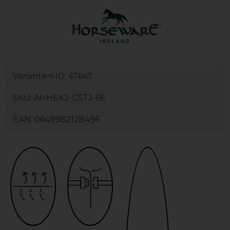
Varianten-ID:
47647
SKU:
AHHEK2-C5TJ-66
EAN:
0649982128496