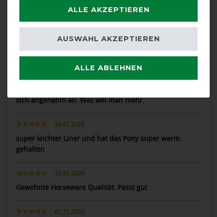
31.01.2026
ALLE AKZEPTIEREN
Horseware super Qualität schnelle Lieferung gern
wieder
AUSWAHL AKZEPTIEREN
18.01.2026
ALLE ABLEHNEN
Ich finde es wichtig, dass Materialien, wenn möglich,
recycelt sind. Der Liner hielt bei -10 Grad in
Offenstallhaltung genügend warm und der Stoff fühlt
sich angenehm an. Was will man mehr.
14.01.2026
super leichter Liner und hat das Pony super warm
gehalten
12.01.2026
Gewohnte Horseware Qualität. Passt gut
07.11.2024