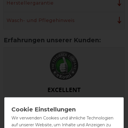
Herstellergarantie
Wasch- und Pflegehinweis
EXCELLENT
Horseware AmEco Liner
200g
Wir verwenden Cookies und ähnliche Technologien
auf unserer Website, um Inhalte und Anzeigen zu